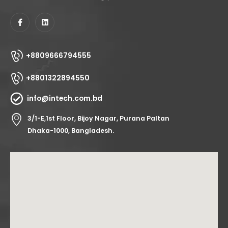
+8809666794555
+8801322894550
info@intech.com.bd
3/1-E,1st Floor, Bijoy Nagar, Purana Paltan
Dhaka-1000, Bangladesh.