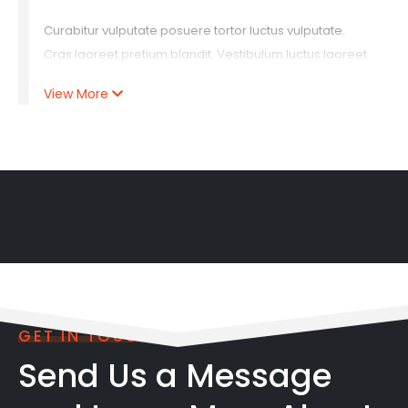
Curabitur vulputate posuere tortor luctus vulputate.
Cras laoreet pretium blandit. Vestibulum luctus laoreet
lacinia. Maecenas luctus arcu ut orci lacinia ultrices.
View More
Praesent semper porta interdum. Etiam cursus, tortor at
interdum rutrum, metus nibh tincidunt purus, non
tincidunt odio arcu quis erat. Lorem ipsum dolor sit
amet, consectetur adipiscing elit. Curabitur vulputate
posuere tortor luctus vulputate. Cras laoreet pretium.
Lorem ipsum dolor sit amet, consectetur adipiscing elit.
GET IN TOUCH
Send Us a Message