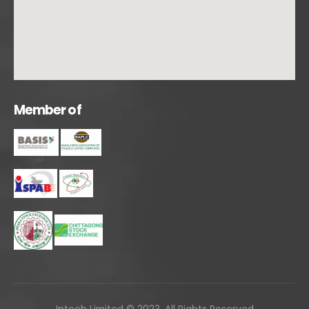
M
e
m
b
e
r
o
f
Intech Limited © 2023. All Rights Reserved