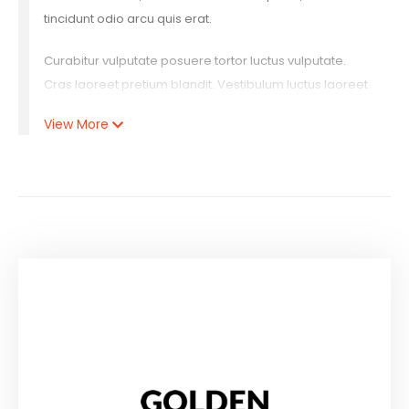
tincidunt odio arcu quis erat.
Curabitur vulputate posuere tortor luctus vulputate.
Cras laoreet pretium blandit. Vestibulum luctus laoreet
lacinia. Maecenas luctus arcu ut orci lacinia ultrices.
View More
Praesent semper porta interdum. Etiam cursus, tortor at
interdum rutrum, metus nibh tincidunt purus, non
tincidunt odio arcu quis erat. Lorem ipsum dolor sit
amet, consectetur adipiscing elit. Curabitur vulputate
posuere tortor luctus vulputate. Cras laoreet pretium.
Lorem ipsum dolor sit amet, consectetur adipiscing elit.