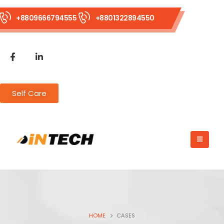
+8809666794555
+8801322894550
Self Care
HOME
CASES