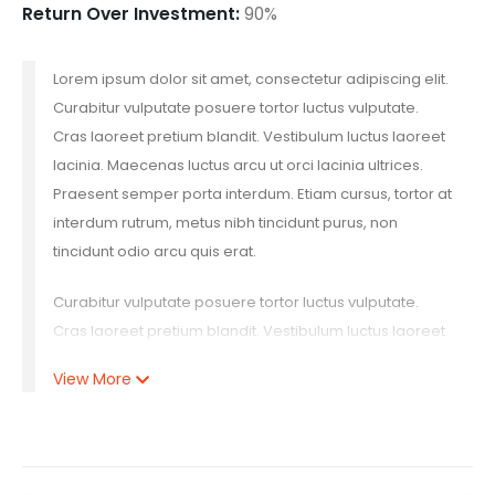
Return Over Investment:
90%
Lorem ipsum dolor sit amet, consectetur adipiscing elit.
Curabitur vulputate posuere tortor luctus vulputate.
Cras laoreet pretium blandit. Vestibulum luctus laoreet
lacinia. Maecenas luctus arcu ut orci lacinia ultrices.
Praesent semper porta interdum. Etiam cursus, tortor at
interdum rutrum, metus nibh tincidunt purus, non
tincidunt odio arcu quis erat.
Curabitur vulputate posuere tortor luctus vulputate.
Cras laoreet pretium blandit. Vestibulum luctus laoreet
lacinia. Maecenas luctus arcu ut orci lacinia ultrices.
View More
Praesent semper porta interdum. Etiam cursus, tortor at
interdum rutrum, metus nibh tincidunt purus, non
tincidunt odio arcu quis erat. Lorem ipsum dolor sit
amet, consectetur adipiscing elit. Curabitur vulputate