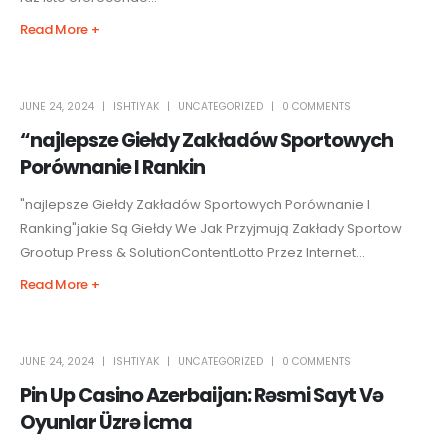
Read More +
JUNE 24, 2024
ISHTIYAK
UNCATEGORIZED
0 COMMENTS
“najlepsze Giełdy Zakładów Sportowych
Porównanie I Rankin
"najlepsze Giełdy Zakładów Sportowych Porównanie I
Ranking"jakie Są Giełdy We Jak Przyjmują Zakłady Sportow
Grootup Press & SolutionContentLotto Przez Internet...
Read More +
JUNE 24, 2024
ISHTIYAK
UNCATEGORIZED
0 COMMENTS
Pin Up Casino Azerbaijan: Rəsmi Sayt Və
Oyunlar Üzrə İcma