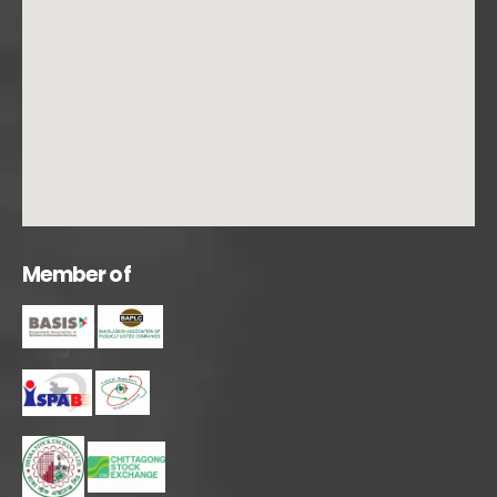
M
e
m
b
e
r
o
f