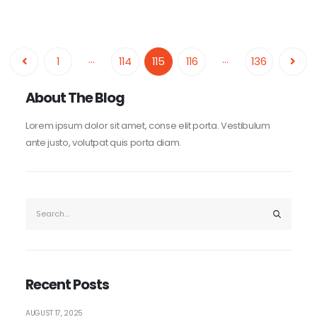
…
…
1
114
115
116
136
About The Blog
Lorem ipsum dolor sit amet, conse elit porta. Vestibulum
ante justo, volutpat quis porta diam.
Recent Posts
AUGUST 17, 2025