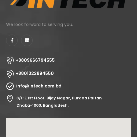
We look forward to serving you.
+8809666794555
+8801322894550
info@intech.com.bd
3/1-E,1st Floor, Bijoy Nagar, Purana Paltan
Dhaka-1000, Bangladesh.