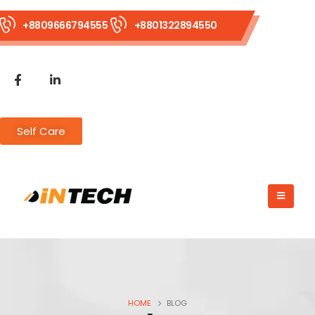
+8809666794555
+8801322894550
Self Care
HOME
BLOG