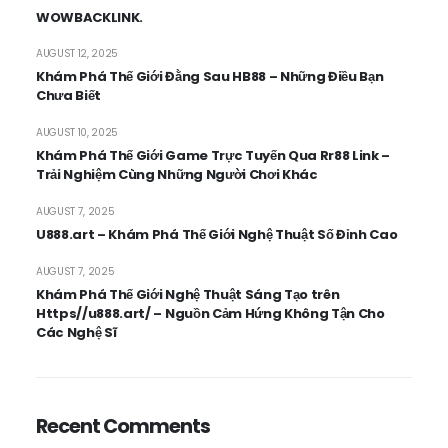
WOWBACKLINK.
AUGUST 12, 2025
Khám Phá Thế Giới Đằng Sau HB88 – Những Điều Bạn
Chưa Biết
AUGUST 10, 2025
Khám Phá Thế Giới Game Trực Tuyến Qua Rr88 Link –
Trải Nghiệm Cùng Những Người Chơi Khác
AUGUST 7, 2025
U888.art – Khám Phá Thế Giới Nghệ Thuật Số Đỉnh Cao
AUGUST 7, 2025
Khám Phá Thế Giới Nghệ Thuật Sáng Tạo trên
Https//u888.art/ – Nguồn Cảm Hứng Không Tận Cho
Các Nghệ Sĩ
Recent Comments