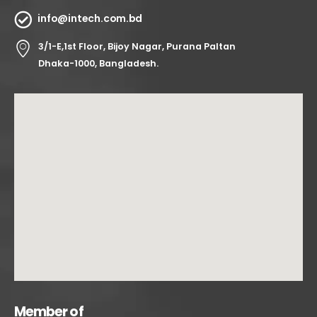
info@intech.com.bd
3/1-E,1st Floor, Bijoy Nagar, Purana Paltan
Dhaka-1000, Bangladesh.
M
e
m
b
e
r
o
f