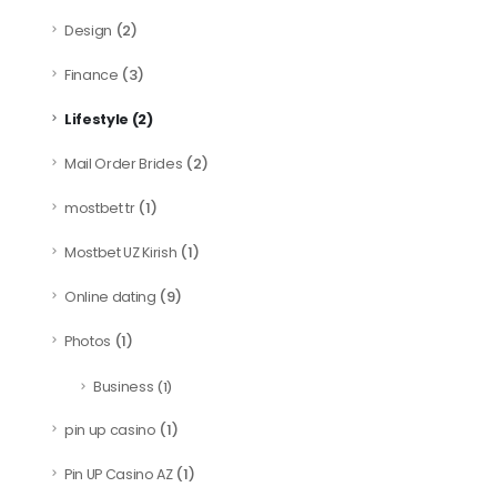
(2)
Design
(3)
Finance
(2)
Lifestyle
(2)
Mail Order Brides
(1)
mostbet tr
(1)
Mostbet UZ Kirish
(9)
Online dating
(1)
Photos
Business
(1)
(1)
pin up casino
(1)
Pin UP Casino AZ