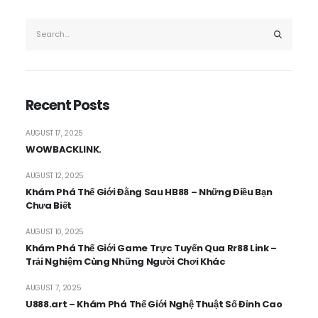
Recent Posts
AUGUST 17, 2025
WOWBACKLINK.
AUGUST 12, 2025
Khám Phá Thế Giới Đằng Sau HB88 – Những Điều Bạn
Chưa Biết
AUGUST 10, 2025
Khám Phá Thế Giới Game Trực Tuyến Qua Rr88 Link –
Trải Nghiệm Cùng Những Người Chơi Khác
AUGUST 7, 2025
U888.art – Khám Phá Thế Giới Nghệ Thuật Số Đỉnh Cao