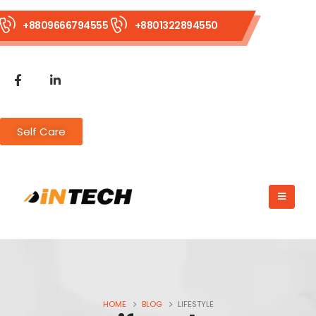
+8809666794555
+8801322894550
Self Care
HOME
BLOG
LIFESTYLE