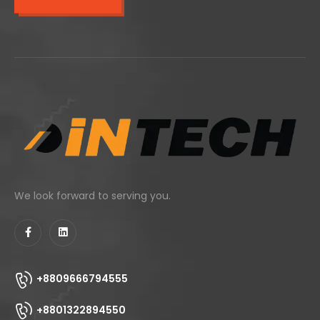
We look forward to serving you.
+8809666794555
+8801322894550