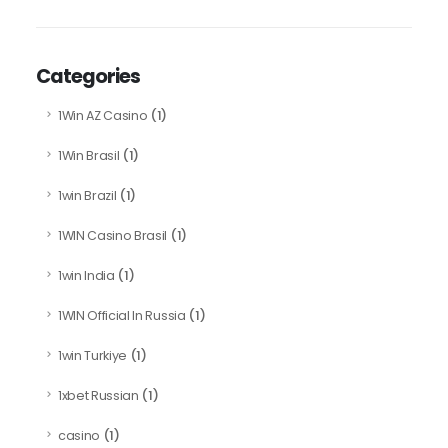
Categories
(1)
1Win AZ Casino
(1)
1Win Brasil
(1)
1win Brazil
(1)
1WIN Casino Brasil
(1)
1win India
(1)
1WIN Official In Russia
(1)
1win Turkiye
(1)
1xbet Russian
(1)
casino