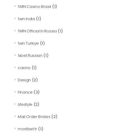
(1)
1WIN Casino Brasil
(1)
1win India
(1)
1WIN Official In Russia
(1)
1win Turkiye
(1)
1xbet Russian
(1)
casino
(2)
Design
(3)
Finance
(2)
Lifestyle
(2)
Mail Order Brides
(1)
mostbet tr