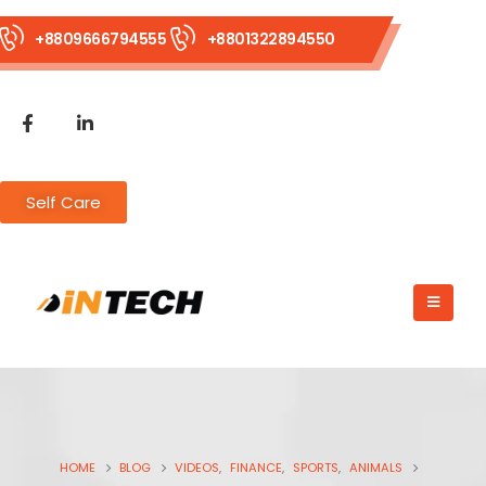
+8809666794555
+8801322894550
Self Care
HOME
BLOG
VIDEOS
,
FINANCE
,
SPORTS
,
ANIMALS