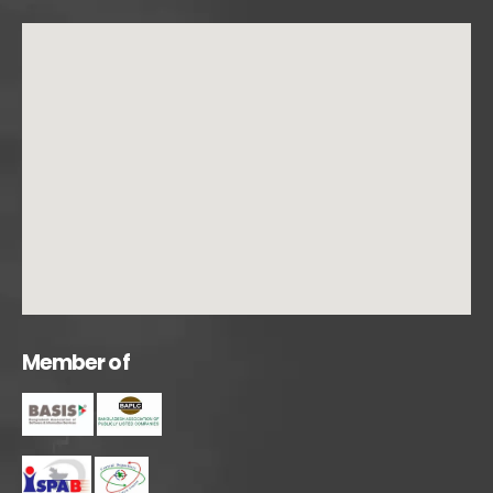
M
e
m
b
e
r
o
f