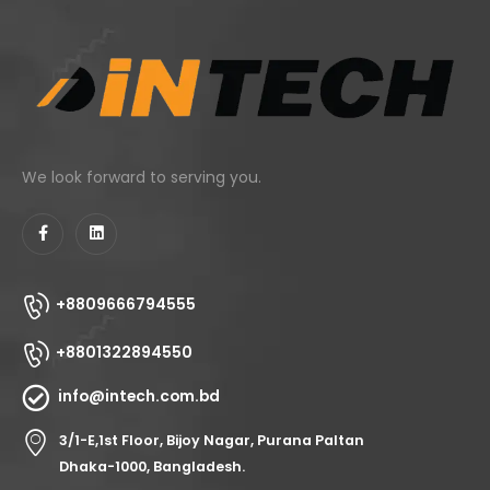
We look forward to serving you.
+8809666794555
+8801322894550
info@intech.com.bd
3/1-E,1st Floor, Bijoy Nagar, Purana Paltan
Dhaka-1000, Bangladesh.