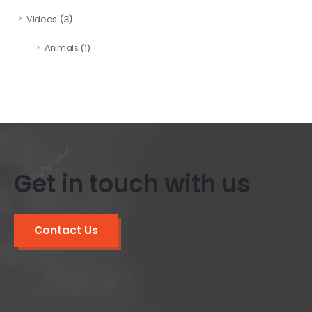
(3)
Videos
Animals
(1)
Get in touch with us
Contact Us