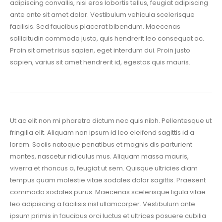
adipiscing convallis, nisi eros lobortis tellus, feugiat adipiscing
ante ante sit amet dolor. Vestibulum vehicula scelerisque
facilisis. Sed faucibus placerat bibendum. Maecenas
sollicitudin commodo justo, quis hendrerit leo consequat ac.
Proin sit amet risus sapien, eget interdum dui. Proin justo
sapien, varius sit amet hendrerit id, egestas quis mauris.
Ut ac elit non mi pharetra dictum nec quis nibh. Pellentesque ut
fringilla elit. Aliquam non ipsum id leo eleifend sagittis id a
lorem. Sociis natoque penatibus et magnis dis parturient
montes, nascetur ridiculus mus. Aliquam massa mauris,
viverra et rhoncus a, feugiat ut sem. Quisque ultricies diam
tempus quam molestie vitae sodales dolor sagittis. Praesent
commodo sodales purus. Maecenas scelerisque ligula vitae
leo adipiscing a facilisis nisl ullamcorper. Vestibulum ante
ipsum primis in faucibus orci luctus et ultrices posuere cubilia