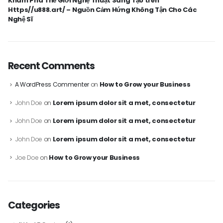
Khám Phá Thế Giới Nghệ Thuật Sáng Tạo trên
Https//u888.art/ – Nguồn Cảm Hứng Không Tận Cho Các
Nghệ Sĩ
Recent Comments
How to Grow your Business
A WordPress Commenter
on
Lorem ipsum dolor sit a met, consectetur
John Doe
on
Lorem ipsum dolor sit a met, consectetur
John Doe
on
Lorem ipsum dolor sit a met, consectetur
John Doe
on
How to Grow your Business
Joe Doe
on
Categories