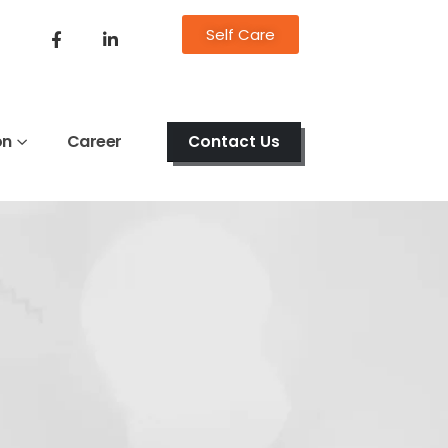
Self Care
on
Career
Contact Us