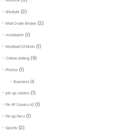
(3)
Finance
(2)
Lifestyle
(2)
Mail Order Brides
(1)
mostbet tr
(1)
Mostbet UZ Kirish
(9)
Online dating
(1)
Photos
Business
(1)
(1)
pin up casino
(1)
Pin UP Casino AZ
(1)
Pin Up Peru
(2)
Sports