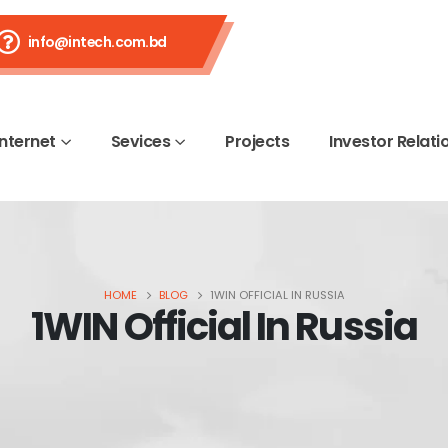
info@intech.com.bd
Internet
Sevices
Projects
Investor Relati
HOME
BLOG
1WIN OFFICIAL IN RUSSIA
1WIN Official In Russia