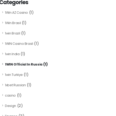
Categories
(1)
1Win AZ Casino
(1)
1Win Brasil
(1)
1win Brazil
(1)
1WIN Casino Brasil
(1)
1win India
(1)
1WIN Official In Russia
(1)
1win Turkiye
(1)
1xbet Russian
(1)
casino
(2)
Design