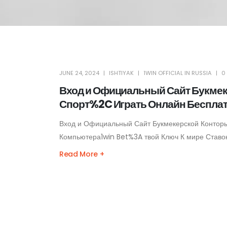
JUNE 24, 2024
ISHTIYAK
1WIN OFFICIAL IN RUSSIA
0
Вход и Официальный Сайт Букме
Спорт%2C Играть Онлайн Беспла
Вход и Официальный Сайт Букмекерской Контор
Компьютера1win Bet%3A твой Ключ К мире Ставок.
Read More +