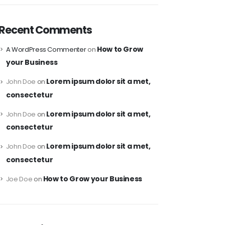
Recent Comments
How to Grow
A WordPress Commenter
on
your Business
Lorem ipsum dolor sit a met,
John Doe
on
consectetur
Lorem ipsum dolor sit a met,
John Doe
on
consectetur
Lorem ipsum dolor sit a met,
John Doe
on
consectetur
How to Grow your Business
Joe Doe
on