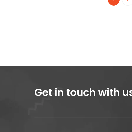
Get in touch with u