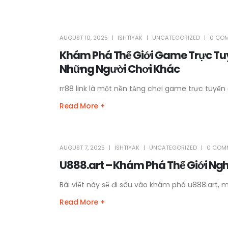
AUGUST 10, 2025
ISHTIYAK
UNCATEGORIZED
0 CO
Khám Phá Thế Giới Game Trực Tuy
Những Người Chơi Khác
rr88 link là một nền tảng chơi game trực tuyến
Read More +
AUGUST 7, 2025
ISHTIYAK
UNCATEGORIZED
0 COM
U888.art – Khám Phá Thế Giới Ngh
Bài viết này sẽ đi sâu vào khám phá u888.art, mộ
Read More +