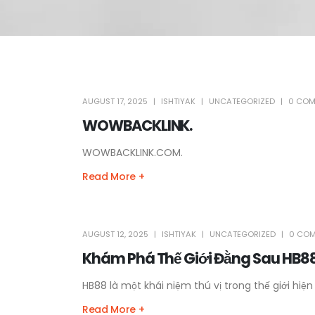
AUGUST 17, 2025
ISHTIYAK
UNCATEGORIZED
0 COM
WOWBACKLINK.
WOWBACKLINK.COM.
Read More +
AUGUST 12, 2025
ISHTIYAK
UNCATEGORIZED
0 CO
Khám Phá Thế Giới Đằng Sau HB88
HB88 là một khái niệm thú vị trong thế giới hiện
Read More +