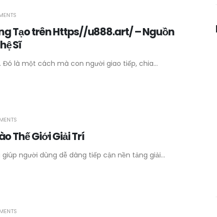
MENTS
g Tạo trên Https//u888.art/ – Nguồn
hệ Sĩ
 Đó là một cách mà con người giao tiếp, chia...
MENTS
 Thế Giới Giải Trí
 giúp người dùng dễ dàng tiếp cận nền tảng giải...
MENTS