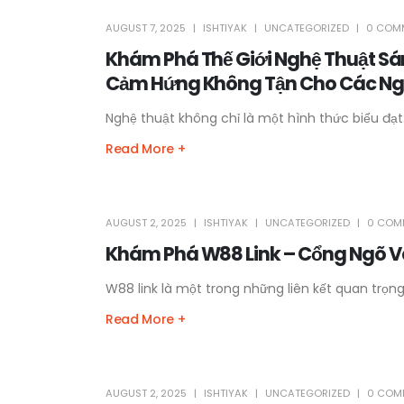
AUGUST 7, 2025
ISHTIYAK
UNCATEGORIZED
0 COM
Khám Phá Thế Giới Nghệ Thuật Sán
Cảm Hứng Không Tận Cho Các Ng
Nghệ thuật không chỉ là một hình thức biểu đạt.
Read More +
AUGUST 2, 2025
ISHTIYAK
UNCATEGORIZED
0 COM
Khám Phá W88 Link – Cổng Ngõ Vào
W88 link là một trong những liên kết quan trọng
Read More +
AUGUST 2, 2025
ISHTIYAK
UNCATEGORIZED
0 COM