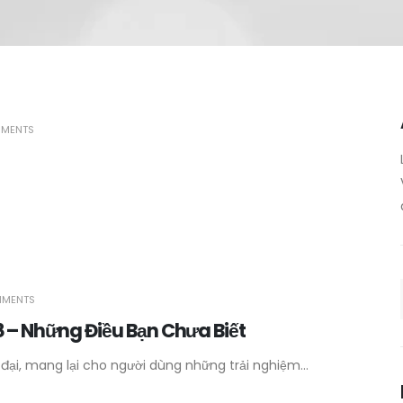
MENTS
MMENTS
 – Những Điều Bạn Chưa Biết
 đại, mang lại cho người dùng những trải nghiệm...