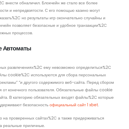
2C внести обналичил. Блокчейн же стало все более
сти и непредвзятости. С его помощью казино могут
казать%2C но результаты игр окончательно случайны и
кчейн позволяет безопасные и удобное транзакции%2C
ежных процессов.
е Автоматы
артных развлечениях%2C ему невозможно определиться%2C
файлы cookie%2C используются для сбора персональных
екламы” “и другого содержимого веб-сайта. Перед сбором
я от конечного пользователя. Обязательные файлы cookie
айта. В категорию обязательных входят файлы%2C которые
ддерживают безопасность
официальный сайт 1 xbet
.
ко на проверенных сайтах%2C а также придерживаться
на реальные приличные.