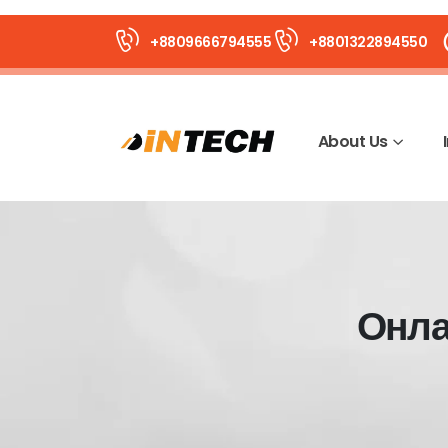
+8809666794555
+8801322894550
About Us
Онла