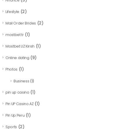
(3)
Finance
(2)
Lifestyle
(2)
Mail Order Brides
(1)
mostbet tr
(1)
Mostbet UZ Kirish
(9)
Online dating
(1)
Photos
Business
(1)
(1)
pin up casino
(1)
Pin UP Casino AZ
(1)
Pin Up Peru
(2)
Sports