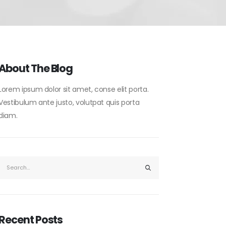
About The Blog
Lorem ipsum dolor sit amet, conse elit porta.
Vestibulum ante justo, volutpat quis porta
diam.
Recent Posts