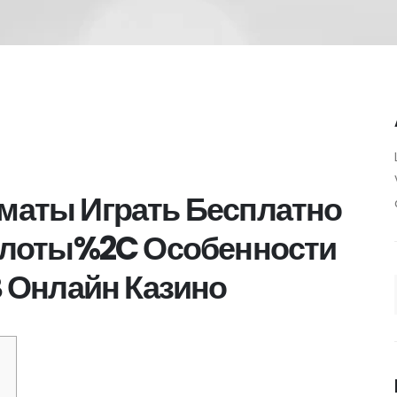
маты Играть Бесплатно
 Слоты%2C Особенности
В Онлайн Казино