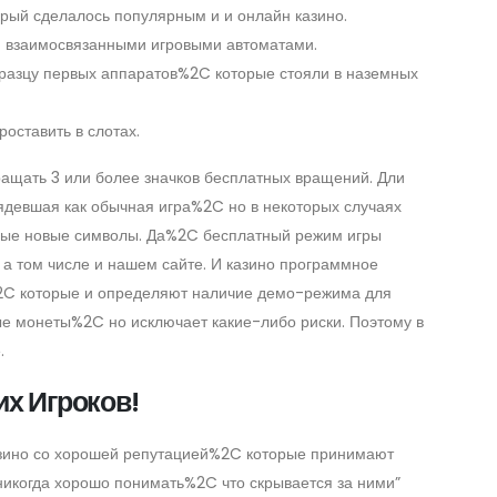
ый сделалось популярным и и онлайн казино.
 взаимосвязанными игровыми автоматами.
бразцу первых аппаратов%2C которые стояли в наземных
оставить в слотах.
ащать 3 или более значков бесплатных вращений. Дли
ядевшая как обычная игра%2C но в некоторых случаях
орые новые символы. Да%2C бесплатный режим игры
а том числе и нашем сайте. И казино программное
2C которые и определяют наличие демо-режима для
ные монеты%2C но исключает какие-либо риски. Поэтому в
.
их Игроков!
азино со хорошей репутацией%2C которые принимают
никогда хорошо понимать%2C что скрывается за ними”