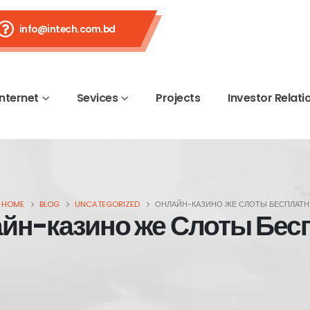
info@intech.com.bd
Internet
Sevices
Projects
Investor Relati
HOME
BLOG
UNCATEGORIZED
ОНЛАЙН-КАЗИНО ЖЕ СЛОТЫ БЕСПЛАТН
йн-казино же Слоты Бес