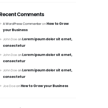
Recent Comments
How to Grow
A WordPress Commenter
on
your Business
Lorem ipsum dolor sit a met,
John Doe
on
consectetur
Lorem ipsum dolor sit a met,
John Doe
on
consectetur
Lorem ipsum dolor sit a met,
John Doe
on
consectetur
How to Grow your Business
Joe Doe
on