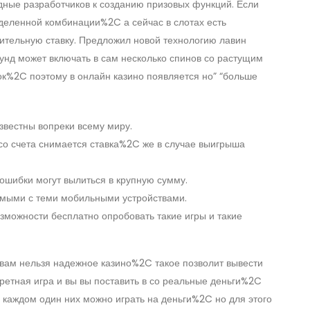
дные разработчиков к созданию призовых функций. Если
деленной комбинации%2C а сейчас в слотах есть
ительную ставку. Предложил новой технологию лавин
унд может включать в сам несколько спинов со растущим
к%2C поэтому в онлайн казино появляется но” “больше
звестны вопреки всему миру.
со счета снимается ставка%2C же в случае выигрыша
ошибки могут вылиться в крупную сумму.
имыми с теми мобильными устройствами.
зможности бесплатно опробовать такие игры и такие
 вам нельзя надежное казино%2C такое позволит вывести
ретная игра и вы вы поставить в со реальные деньги%2C
В каждом один них можно играть на деньги%2C но для этого