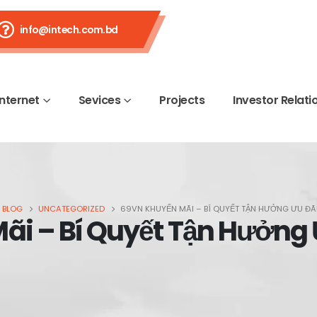
info@intech.com.bd
Internet
Sevices
Projects
Investor Relati
BLOG
UNCATEGORIZED
69VN KHUYẾN MÃI – BÍ QUYẾT TẬN HƯỞNG ƯU ĐÃ
ãi – Bí Quyết Tận Hưởng 