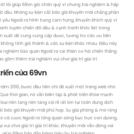
cốt lõi giúp 69vn giữ chân quý vì chưng trải nghiệm & hấp
t đầu. Những sự kiện cắt báo giá khuyến mãi chẳng phần
ết yếu Ngoài ra hình trạng cảm hứng, khuyến khích quý vì
tranh tuyên chiến đối đầu & cạnh tranh khốc liệt trong
n xuất để cung cung cấp được, tương trợ các ưu tiên
 không tính giá thành & các sự kiện khác nhau. Điều này
ải nghiệm bảo quản Ngoài ra cải thiện cơ hội chiến thắng
gồm thêm trải nghiệm vui chơi giải trí giải trí.
triển của 69vn
 năm 2010, bước đầu tiên chỉ đề xuất một trang web nhỏ
Qua thời gian, nó vẫn biên tập & phát triển khỏe mạnh
oại nền tảng nền tảng cội rễ rất lớn tại toàn dung dịch
ắt báo giá khuyến mãi phù hợp. Sự giải phóng & mở rộng
i ở cá cược Ngoài ra tổng quan sòng bạc trực con đường,
vui chơi giải trí giải trí khác. Khuyến mãi vẫn đóng vai
y, giúp 69vn hấp dẫn hàng triệu họ trải nghiệm.