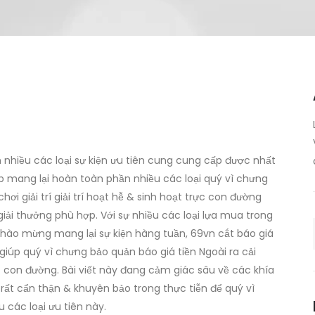
 nhiều các loại sự kiện ưu tiên cung cung cấp được nhất
iúp mang lại hoàn toàn phần nhiều các loại quý vì chưng
chơi giải trí giải trí hoạt hễ & sinh hoạt trực con đường
ải thưởng phù hợp. Với sự nhiều các loại lựa mua trong
 chào mừng mang lại sự kiện hàng tuần, 69vn cắt báo giá
giúp quý vì chưng bảo quản báo giá tiền Ngoài ra cải
c con đường. Bài viết này đang cảm giác sâu về các khía
rất cẩn thận & khuyên bảo trong thực tiễn để quý vì
 các loại ưu tiên này.