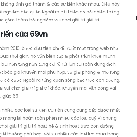
 không tính giá thành & các sự kiện khác nhau. Điều này
ải nghiệm bảo quản Ngoài ra cải thiện cơ hội chiến thắng
gồm thêm trải nghiệm vui chơi giải trí giải trí.
triển của 69vn
 năm 2010, bước đầu tiên chỉ đề xuất một trang web nhỏ
Qua thời gian, nó vẫn biên tập & phát triển khỏe mạnh
oại nền tảng nền tảng cội rễ rất lớn tại toàn dung dịch
ắt báo giá khuyến mãi phù hợp. Sự giải phóng & mở rộng
i ở cá cược Ngoài ra tổng quan sòng bạc trực con đường,
vui chơi giải trí giải trí khác. Khuyến mãi vẫn đóng vai
, giúp 69
 nhiều các loại sự kiện ưu tiên cung cung cấp được nhất
iúp mang lại hoàn toàn phần nhiều các loại quý vì chưng
chơi giải trí giải trí hoạt hễ & sinh hoạt trực con đường
ải thưởng phù hợp. Với sự nhiều các loại lựa mua trong