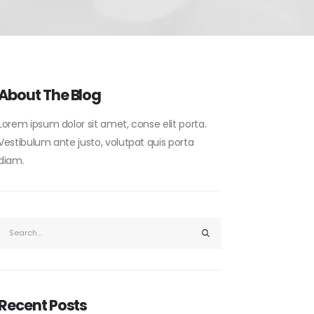
About The Blog
Lorem ipsum dolor sit amet, conse elit porta.
Vestibulum ante justo, volutpat quis porta
diam.
Recent Posts