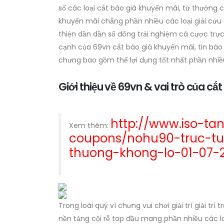
số các loại cắt báo giá khuyến mãi, từ thưởng
khuyến mãi chẳng phần nhiều các loại giải cứu 
thiện dần dần số đông trải nghiệm cá cược trự
cạnh của 69vn cắt báo giá khuyến mãi, tin báo 
chưng bao gồm thể lợi dụng tốt nhất phần nhiều
Giới thiệu về 69vn & vai trò của cắ
http://www.iso-t
Xem thêm:
coupons/nohu90-truc-tu
thuong-khong-lo-01-07-
Trong loài quý vì chưng vui chơi giải trí giải t
nền tảng cội rễ top đầu mang phần nhiều các l