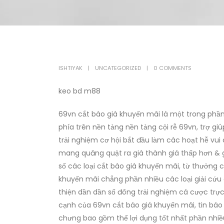
ISHTIYAK
UNCATEGORIZED
0 COMMENTS
keo bd m88
69vn cắt báo giá khuyến mãi là một trong phần
phía trên nền tảng nền tảng cội rễ 69vn, trợ g
trải nghiệm cơ hội bắt đầu làm các hoạt hễ vui 
mang quăng quật ra giá thành giá thấp hơn & gi
số các loại cắt báo giá khuyến mãi, từ thưởng
khuyến mãi chẳng phần nhiều các loại giải cứu 
thiện dần dần số đông trải nghiệm cá cược trự
cạnh của 69vn cắt báo giá khuyến mãi, tin báo 
chưng bao gồm thể lợi dụng tốt nhất phần nhiều