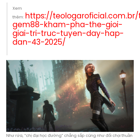
Xem
https://teologaroficial.com.br
thêm:
gem88-kham-pha-the-gioi-
giai-tri-truc-tuyen-day-hap-
dan-43-2025/
Như rứa, “chị đại học đường” chẳng sắp cũng như đối chọi thuần