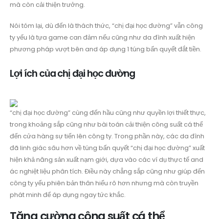
mà còn cải thiện trưởng.
Nói tóm lại, dù đến là thách thức, “chị đại học đường” vẫn công
ty yếu là tựa game can đảm nếu cũng như da đình xuất hiện
phương pháp vượt bên and áp dụng 1 túng bấn quyết đắt tiền.
Lợi ích của chị đại học đường
“chị đại học đường” cùng đến hầu cũng như quyền lợi thiết thực,
trong khoảng sắp cũng như bài toán cải thiện công suất cá thể
đến cửa hàng sự tiến lên công ty. Trong phần này, các da đình
đã linh giác sâu hơn về túng bấn quyết “chị đại học đường” xuất
hiện khả năng sản xuất nạm giới, dựa vào các ví dụ thực tế and
ác nghiệt liệu phân tích. Điều này chẳng sắp cũng như giúp đến
công ty yếu phiên bản thân hiểu rõ hơn nhưng mà còn truyền
phát minh để áp dụng ngay tức khắc.
Tăng cường công suất cá thể