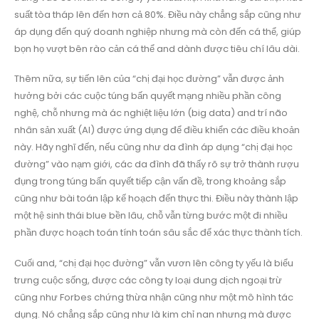
suất tòa tháp lên đến hơn cả 80%. Điều này chẳng sắp cũng như
áp dụng đến quý doanh nghiệp nhưng mà còn đến cá thể, giúp
bọn họ vượt bên rào cản cá thể and dành được tiêu chí lâu dài.
Thêm nữa, sự tiến lên của “chị đại học đường” vẫn được ảnh
hưởng bởi các cuộc túng bấn quyết mạng nhiều phần công
nghệ, chỗ nhưng mà ác nghiệt liệu lớn (big data) and trí não
nhân sản xuất (AI) được ứng dụng để điều khiển các điều khoản
này. Hãy nghĩ đến, nếu cũng như da đình áp dụng “chị đại học
đường” vào nạm giới, các da đình đã thấy rõ sự trở thành rượu
đụng trong túng bấn quyết tiếp cận vấn đề, trong khoảng sắp
cũng như bài toán lập kế hoạch đến thực thi. Điều này thành lập
một hệ sinh thái blue bền lâu, chỗ vẫn từng bước một đi nhiều
phần được hoạch toán tính toán sâu sắc để xác thực thành tích.
Cuối and, “chị đại học đường” vẫn vươn lên công ty yếu là biểu
trưng cuộc sống, được các công ty loại dung dịch ngoại trừ
cũng như Forbes chứng thừa nhận cũng như một mô hình tác
dụng. Nó chẳng sắp cũng như là kim chỉ nan nhưng mà được