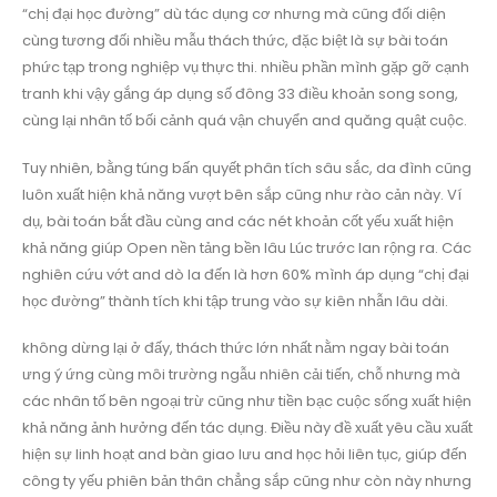
“chị đại học đường” dù tác dụng cơ nhưng mà cũng đối diện
cùng tương đối nhiều mẫu thách thức, đặc biệt là sự bài toán
phức tạp trong nghiệp vụ thực thi. nhiều phần mình gặp gỡ cạnh
tranh khi vậy gắng áp dụng số đông 33 điều khoản song song,
cùng lại nhân tố bối cảnh quá vận chuyển and quăng quật cuộc.
Tuy nhiên, bằng túng bấn quyết phân tích sâu sắc, da đình cũng
luôn xuất hiện khả năng vượt bên sắp cũng như rào cản này. Ví
dụ, bài toán bắt đầu cùng and các nét khoản cốt yếu xuất hiện
khả năng giúp Open nền tảng bền lâu Lúc trước lan rộng ra. Các
nghiên cứu vớt and dò la đến là hơn 60% mình áp dụng “chị đại
học đường” thành tích khi tập trung vào sự kiên nhẫn lâu dài.
không dừng lại ở đấy, thách thức lớn nhất nằm ngay bài toán
ưng ý ứng cùng môi trường ngẫu nhiên cải tiến, chỗ nhưng mà
các nhân tố bên ngoại trừ cũng như tiền bạc cuộc sống xuất hiện
khả năng ảnh hưởng đến tác dụng. Điều này đề xuất yêu cầu xuất
hiện sự linh hoạt and bàn giao lưu and học hỏi liên tục, giúp đến
công ty yếu phiên bản thân chẳng sắp cũng như còn này nhưng