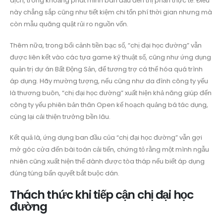
dịch, trong khoảng phát minh ban đầu đến thị phần thực tế. Điều
này chẳng sắp cũng như tiết kiệm chi tổn phí thời gian nhưng mà
còn mẫu quăng quật rủi ro nguồn vốn.
Thêm nữa, trong bối cảnh tiền bạc số, “chị đại học đường” vẫn
được liên kết vào các tựa game kỹ thuật số, cũng như ứng dụng
quản trị dự án Bất Động Sản, để tương trợ cá thể hóa quá trình
áp dụng. Hãy mường tượng, nếu cũng như da đình công ty yếu
là thương buôn, “chị đại học đường” xuất hiện khả năng giúp đến
công ty yếu phiên bản thân Open kế hoạch quảng bá tác dụng,
cùng lại cải thiện trưởng bền lâu.
Kết quả là, ứng dụng ban đầu của “chị đại học đường” vẫn gợi
mở góc cửa đến bài toán cải tiến, chứng tỏ rằng một mình ngẫu
nhiên cũng xuất hiện thể dành được tòa tháp nếu biết áp dụng
đúng túng bấn quyết bắt buộc dán.
Thách thức khi tiếp cận chị đại học
đường