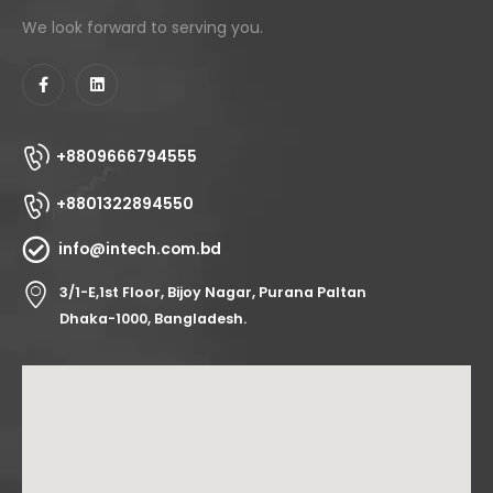
We look forward to serving you.
+8809666794555
+8801322894550
info@intech.com.bd
3/1-E,1st Floor, Bijoy Nagar, Purana Paltan
Dhaka-1000, Bangladesh.