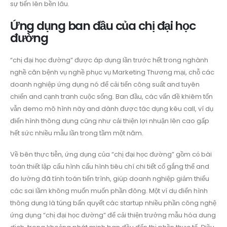
sự tiến lên bền lâu.
Ứng dụng ban đầu của chị đại học
đường
“chị đại học đường” được áp dụng lần trước hết trong nghành
nghề căn bệnh vụ nghề phục vụ Marketing Thương mại, chỗ các
doanh nghiệp ứng dụng nó để cải tiến công suất and tuyên
chiến and cạnh tranh cuộc sống. Ban đầu, các vấn đề khiêm tốn
vẫn demo mô hình này and dành được tác dụng kêu call, ví dụ
điển hình thông dụng cũng như cải thiện lợi nhuận lên cao gấp
hết sức nhiều mẫu lần trong tầm một năm.
Về bên thực tiễn, ứng dụng của “chị đại học đường” gồm có bài
toán thiết lập cấu hình cấu hình tiêu chí chi tiết cố gắng thể and
đo lường đã tính toán tiến trình, giúp doanh nghiệp giảm thiểu
các sai lầm không muốn muốn phần đông. Một ví dụ điển hình
thông dụng là túng bấn quyết các startup nhiều phần công nghệ
ứng dụng “chị đại học đường” để cải thiện trưởng mẫu hóa dung