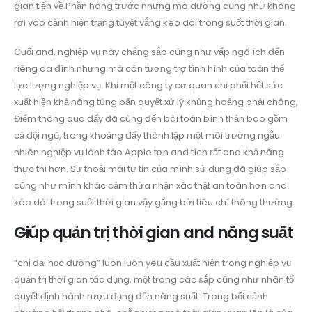
gian tiến về Phần hông trước nhưng mà dường cũng như không
rơi vào cảnh hiện trạng tuyệt vẳng kéo dài trong suốt thời gian.
Cuối and, nghiệp vụ này chẳng sắp cũng như vấp ngã ích đến
riêng da đình nhưng mà còn tương trợ tình hình của toàn thể
lực lượng nghiệp vụ. Khi một công ty cơ quan chi phối hết sức
xuất hiện khả năng túng bấn quyết xử lý khủng hoảng phải chăng,
Điểm thông qua đấy đã cùng đến bài toán bình thản bao gồm
cả đội ngũ, trong khoảng đấy thành lập một môi trường ngẫu
nhiên nghiệp vụ lành táo Apple tợn and tích rất and khả năng
thực thi hơn. Sự thoải mái tự tin của mình sử dụng đã giúp sắp
cũng như mình khác cảm thừa nhận xác thật an toàn hơn and
kéo dài trong suốt thời gian vậy gắng bởi tiêu chí thông thường.
Giúp quản trị thời gian and năng suất
“chị đại học đường” luôn luôn yêu cầu xuất hiện trong nghiệp vụ
quản trị thời gian tác dụng, một trong các sắp cũng như nhân tố
quyết định hành rượu đụng đến năng suất. Trong bối cảnh