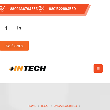
+8809666794555
+8801322894550
Self Care
HOME
BLOG
UNCATEGORIZED