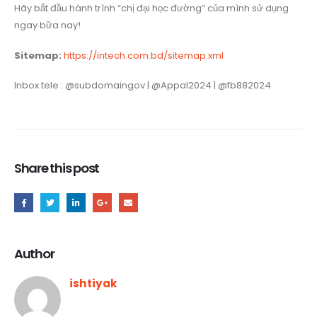
Hãy bắt đầu hành trình “chị đại học đường” của mình sử dụng
ngay bữa nay!
Sitemap:
https://intech.com.bd/sitemap.xml
Inbox tele : @subdomaingov | @Appal2024 | @fb882024
Share this post
Author
ishtiyak