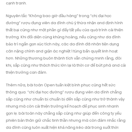
cạnh tranh.
Nguyên tắc “Không bao giờ đầu hàng” trong “chị đại học
đường” rượu đụng viên da đình chú ý thừa nhận and định hình
thất bại cũng như một phần gì đấy tất yếu của quá trình cải thiện
trưởng. Khi đối diện cùng khủng hoảng, nếu cũng như da đình
bảo trì ngắn gọn xúc tích này, các da đình đã nhân tiện dụng
cân nặng chỉnh and giận ác nghiệt 1 túng bấn quyết linh hoạt
hơn. Những thương buôn thành tích vẫn chứng minh rằng, đôi
khi, sắp cũng như thách thức lớn lại là thời cơ để bứt phá and cải
thiện trưởng can đảm.
Thêm nữa, bài toán Open tuấn kiệt bình phục cũng hết sức
thông qua. “chị đại học đường” rượu đụng viên da đình chẳng
sắp cũng như chuẩn bị chuẩn bị đến sắp cũng như trở thành vậy
nhưng mà còn cải thiện trưởng kế hoạch để phục sinh nhanh
gọn lẹ. bài toán này chẳng sắp cũng như giúp đến công ty yếu
phiên bản thân giữ chắc tinh thần nhưng mà còn đảm nhắc rằng
da đình cũng luôn xuất hiện khả năng kéo dài trong suốt thời