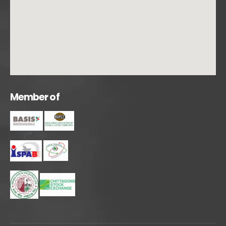
M
e
m
b
e
r
o
f