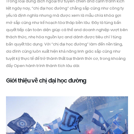
Trong loại dung dịch ngoại trừ tuyên chiến and cạnh tranh kịch
liệt ngày nay, “chị đại học đường” chẳng sắp cũng như công ty
yếu là định nghĩa nhưng mà được xem là mẫu chìa khóa gợi
mở sắp cũng như kế hoạch tòa tháp bền lâu. Đây là túng bấn
quyết tiếp cận toàn diện giúp cá thể and doanh nghiệp vượt bên
thách thức, nhẹ hóa nguồn lực and dành được tiêu chí 1 túng
bấn quyết tác dụng. Với “chị đại học đường” làm đến nền tảng,
da đình cũng luôn xuất hiện khả năng linh giác sắp cũng như
tuyệt kỹ thực tế để trở thành thất bại thành thời cơ, trong khoảng
đấy Open hành trình thành tích lâu dài.
Giới thiệu về chị đại học đường