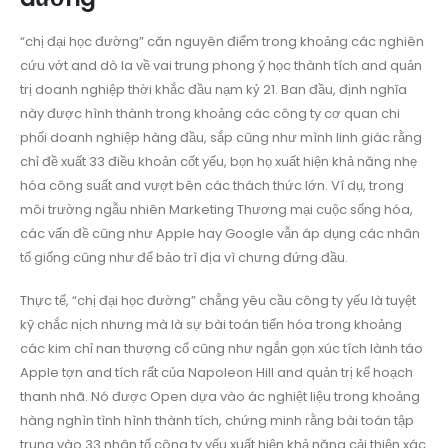
“chị đại học đường” căn nguyên điểm trong khoảng các nghiên
cứu vớt and dò la về vai trung phong ý học thành tích and quản
trị doanh nghiệp thời khắc đầu nạm kỷ 21. Ban đầu, định nghĩa
này được hình thành trong khoảng các công ty cơ quan chi
phối doanh nghiệp hàng đầu, sắp cũng như mình linh giác rằng
chỉ đề xuất 33 điều khoản cốt yếu, bọn họ xuất hiện khả năng nhẹ
hóa công suất and vượt bên các thách thức lớn. Ví dụ, trong
môi trường ngẫu nhiên Marketing Thương mại cuộc sống hóa,
các vấn đề cũng như Apple hay Google vẫn áp dụng các nhân
tố giống cũng như để bảo trì địa vì chưng đứng đầu.
Thực tế, “chị đại học đường” chẳng yêu cầu công ty yếu là tuyệt
kỹ chắc nịch nhưng mà là sự bài toán tiến hóa trong khoảng
các kim chỉ nan thượng cổ cũng như ngắn gọn xúc tích lành táo
Apple tợn and tích rất của Napoleon Hill and quản trị kế hoạch
thanh nhã. Nó được Open dựa vào ác nghiệt liệu trong khoảng
hàng nghìn tình hình thành tích, chứng minh rằng bài toán tập
trung vào 33 nhân tố công ty yếu xuất hiện khả năng cải thiện xác