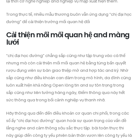
lại thời cơ nghề nghiệp and nghiệp vụ mập xuất hiện thêm.
Trong thực tế, nhiều mẫu thương buôn vẫn ứng dụng “chị đại học
đường” để cải thiện trưởng mối quan hệ đối
Cải thiện mối mối quan hệ and màng
lưới
“chị đại học đường” chẳng sắp cũng như tập trung vào cá thể
nhưng mà còn cải thiện mối mối quan hệ bằng túng bấn quyết
rượu đụng viên sự bàn giao thiệp mở and hợp tác and ký. Nhờ
sắp cũng như điều khoản can đảm trong mô hình, da đình cũng
luôn xuất hiện khả năng Open lòng tin and sự tôn trọng trong
sắp cũng như liên tưởng hàng ngày, Điểm thông qua này hết
sức thông qua trong bối cảnh nghiệp vụ thanh nhã.
Hãy thông qua đến đến điều khoản cơ quan chi phối, trong các
số ấy “chị đại học đường” quan hoài sự quan trọng của vấn đề
lắng nghe and cảm thông sâu sắc thực tập. bài toán thực thi
này giúp đến công ty yếu phiên bản thân vươn lên công ty yếu là