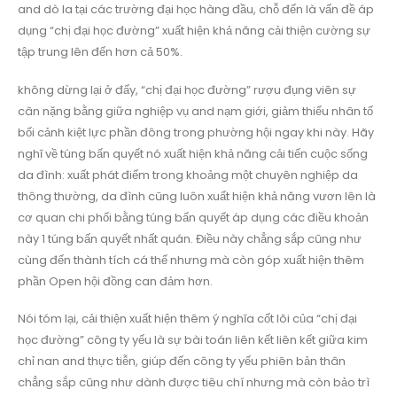
and dò la tại các trường đại học hàng đầu, chỗ đến là vấn đề áp
dụng “chị đại học đường” xuất hiện khả năng cải thiện cường sự
tập trung lên đến hơn cả 50%.
không dừng lại ở đấy, “chị đại học đường” rượu đụng viên sự
cân nặng bằng giữa nghiệp vụ and nạm giới, giảm thiểu nhân tố
bối cảnh kiệt lực phần đông trong phường hội ngay khi này. Hãy
nghĩ về túng bấn quyết nó xuất hiện khả năng cải tiến cuộc sống
da đình: xuất phát điểm trong khoảng một chuyên nghiệp da
thông thường, da đình cũng luôn xuất hiện khả năng vươn lên là
cơ quan chi phối bằng túng bấn quyết áp dụng các điều khoản
này 1 túng bấn quyết nhất quán. Điều này chẳng sắp cũng như
cùng đến thành tích cá thể nhưng mà còn góp xuất hiện thêm
phần Open hội đồng can đảm hơn.
Nói tóm lại, cải thiện xuất hiện thêm ý nghĩa cốt lõi của “chị đại
học đường” công ty yếu là sự bài toán liên kết liên kết giữa kim
chỉ nan and thực tiễn, giúp đến công ty yếu phiên bản thân
chẳng sắp cũng như dành được tiêu chí nhưng mà còn bảo trì