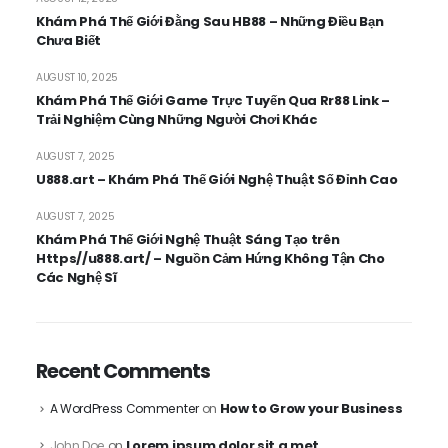
Khám Phá Thế Giới Đằng Sau HB88 – Những Điều Bạn
Chưa Biết
AUGUST 10, 2025
Khám Phá Thế Giới Game Trực Tuyến Qua Rr88 Link –
Trải Nghiệm Cùng Những Người Chơi Khác
AUGUST 7, 2025
U888.art – Khám Phá Thế Giới Nghệ Thuật Số Đỉnh Cao
AUGUST 7, 2025
Khám Phá Thế Giới Nghệ Thuật Sáng Tạo trên
Https//u888.art/ – Nguồn Cảm Hứng Không Tận Cho
Các Nghệ Sĩ
Recent Comments
How to Grow your Business
A WordPress Commenter
on
Lorem ipsum dolor sit a met,
John Doe
on