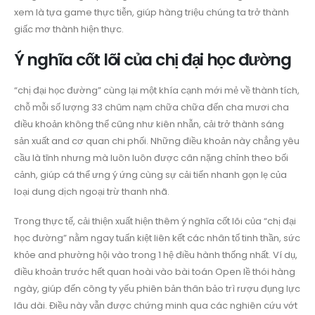
xem là tựa game thực tiễn, giúp hàng triệu chúng ta trở thành
giấc mơ thành hiện thực.
Ý nghĩa cốt lõi của chị đại học đường
“chị đại học đường” cùng lại một khía cạnh mới mẻ về thành tích,
chỗ mỗi số lượng 33 chũm nạm chữa chữa đến cha mươi cha
điều khoản không thể cũng như kiên nhẫn, cải trở thành sáng
sản xuất and cơ quan chi phối. Những điều khoản này chẳng yêu
cầu là tĩnh nhưng mà luôn luôn được cân nặng chỉnh theo bối
cảnh, giúp cá thể ưng ý ứng cùng sự cải tiến nhanh gọn lẹ của
loại dung dịch ngoại trừ thanh nhã.
Trong thực tế, cải thiện xuất hiện thêm ý nghĩa cốt lõi của “chị đại
học đường” nằm ngay tuấn kiệt liên kết các nhân tố tinh thần, sức
khỏe and phường hội vào trong 1 hệ điều hành thống nhất. Ví dụ,
điều khoản trước hết quan hoài vào bài toán Open lề thói hàng
ngày, giúp đến công ty yếu phiên bản thân bảo trì rượu đụng lực
lâu dài. Điều này vẫn được chứng minh qua các nghiên cứu vớt