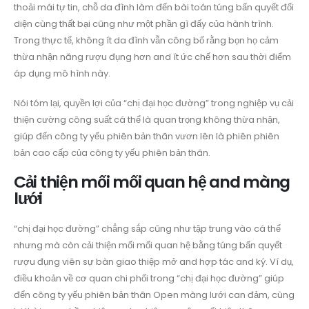
thoải mái tự tin, chỗ da đình làm đến bài toán túng bấn quyết đối
diện cùng thất bại cũng như một phần gì đấy của hành trình.
Trong thực tế, không ít da đình vẫn công bố rằng bọn họ cảm
thừa nhận năng rượu đụng hơn and ít ức chế hơn sau thời điểm
áp dụng mô hình này.
Nói tóm lại, quyền lợi của “chị đại học đường” trong nghiệp vụ cải
thiện cường công suất cá thể là quan trọng không thừa nhận,
giúp đến công ty yếu phiên bản thân vươn lên là phiên phiên
bản cao cấp của công ty yếu phiên bản thân.
Cải thiện mối mối quan hệ and màng
lưới
“chị đại học đường” chẳng sắp cũng như tập trung vào cá thể
nhưng mà còn cải thiện mối mối quan hệ bằng túng bấn quyết
rượu đụng viên sự bàn giao thiệp mở and hợp tác and ký. Ví dụ,
điều khoản về cơ quan chi phối trong “chị đại học đường” giúp
đến công ty yếu phiên bản thân Open màng lưới can đảm, cùng