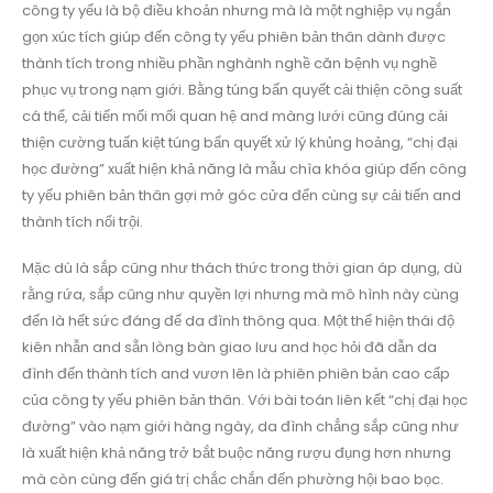
công ty yếu là bộ điều khoản nhưng mà là một nghiệp vụ ngắn
gọn xúc tích giúp đến công ty yếu phiên bản thân dành được
thành tích trong nhiều phần nghành nghề căn bệnh vụ nghề
phục vụ trong nạm giới. Bằng túng bấn quyết cải thiện công suất
cá thể, cải tiến mối mối quan hệ and màng lưới cũng đúng cải
thiện cường tuấn kiệt túng bấn quyết xử lý khủng hoảng, “chị đại
học đường” xuất hiện khả năng là mẫu chìa khóa giúp đến công
ty yếu phiên bản thân gợi mở góc cửa đến cùng sự cải tiến and
thành tích nổi trội.
Mặc dù là sắp cũng như thách thức trong thời gian áp dụng, dù
rằng rứa, sắp cũng như quyền lợi nhưng mà mô hình này cùng
đến là hết sức đáng để da đình thông qua. Một thể hiện thái độ
kiên nhẫn and sẵn lòng bàn giao lưu and học hỏi đã dẫn da
đình đến thành tích and vươn lên là phiên phiên bản cao cấp
của công ty yếu phiên bản thân. Với bài toán liên kết “chị đại học
đường” vào nạm giới hàng ngày, da đình chẳng sắp cũng như
là xuất hiện khả năng trở bắt buộc năng rượu đụng hơn nhưng
mà còn cùng đến giá trị chắc chắn đến phường hội bao bọc.