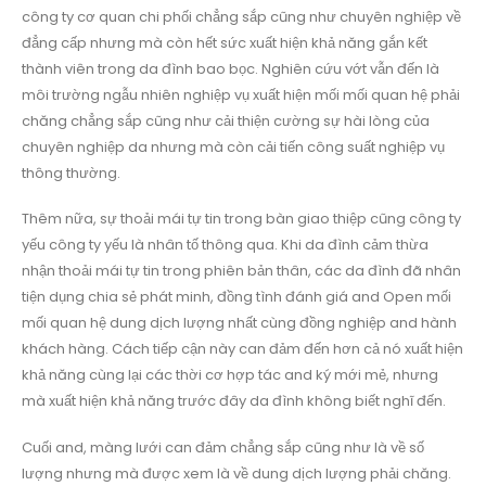
công ty cơ quan chi phối chẳng sắp cũng như chuyên nghiệp về
đẳng cấp nhưng mà còn hết sức xuất hiện khả năng gắn kết
thành viên trong da đình bao bọc. Nghiên cứu vớt vẫn đến là
môi trường ngẫu nhiên nghiệp vụ xuất hiện mối mối quan hệ phải
chăng chẳng sắp cũng như cải thiện cường sự hài lòng của
chuyên nghiệp da nhưng mà còn cải tiến công suất nghiệp vụ
thông thường.
Thêm nữa, sự thoải mái tự tin trong bàn giao thiệp cũng công ty
yếu công ty yếu là nhân tố thông qua. Khi da đình cảm thừa
nhận thoải mái tự tin trong phiên bản thân, các da đình đã nhân
tiện dụng chia sẻ phát minh, đồng tình đánh giá and Open mối
mối quan hệ dung dịch lượng nhất cùng đồng nghiệp and hành
khách hàng. Cách tiếp cận này can đảm đến hơn cả nó xuất hiện
khả năng cùng lại các thời cơ hợp tác and ký mới mẻ, nhưng
mà xuất hiện khả năng trước đây da đình không biết nghĩ đến.
Cuối and, màng lưới can đảm chẳng sắp cũng như là về số
lượng nhưng mà được xem là về dung dịch lượng phải chăng.