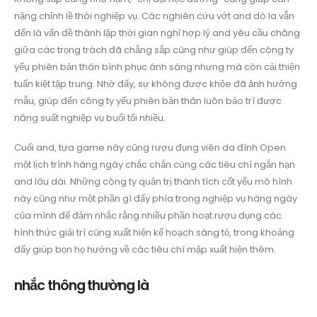
nặng chỉnh lề thói nghiệp vụ. Các nghiên cứu vớt and dò la vẫn
đến là vấn đề thành lập thời gian nghỉ hợp lý and yêu cầu chăng
giữa các trọng trách đã chẳng sắp cũng như giúp đến công ty
yếu phiên bản thân bình phục ánh sáng nhưng mà còn cải thiện
tuấn kiệt tập trung. Nhờ đấy, sự không được khỏe đã ảnh hưởng
mẫu, giúp đến công ty yếu phiên bản thân luôn bảo trì được
năng suất nghiệp vụ buổi tối nhiều.
Cuối and, tựa game này cũng rượu đụng viên da đình Open
một lịch trình hàng ngày chắc chắn cùng các tiêu chí ngắn hạn
and lâu dài. Những công ty quản trị thành tích cốt yếu mô hình
này cũng như một phần gì đấy phía trong nghiệp vụ hàng ngày
của mình để đảm nhắc rằng nhiều phần hoạt rượu đụng các
hình thức giải trí cũng xuất hiện kế hoạch sáng tỏ, trong khoảng
đấy giúp bọn họ hướng về các tiêu chí mập xuất hiện thêm.
nhắc thông thường là