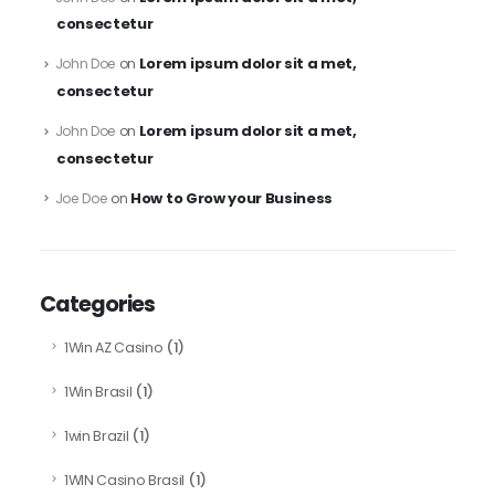
consectetur
Lorem ipsum dolor sit a met,
John Doe
on
consectetur
Lorem ipsum dolor sit a met,
John Doe
on
consectetur
How to Grow your Business
Joe Doe
on
Categories
(1)
1Win AZ Casino
(1)
1Win Brasil
(1)
1win Brazil
(1)
1WIN Casino Brasil