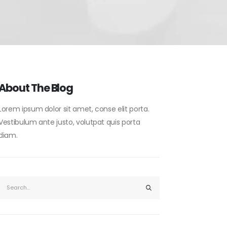
About The Blog
Lorem ipsum dolor sit amet, conse elit porta.
Vestibulum ante justo, volutpat quis porta
diam.