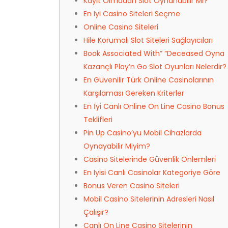
Kayıt Olmadan Slot Oynanabilir Mi?
En Iyi Casino Siteleri Seçme
Online Casino Siteleri
Hile Korumalı Slot Siteleri Sağlayıcıları
Book Associated With” “Deceased Oyna
Kazançlı Play’n Go Slot Oyunları Nelerdir?
En Güvenilir Türk Online Casinolarının
Karşılaması Gereken Kriterler
En İyi Canlı Online On Line Casino Bonus
Teklifleri
Pin Up Casino’yu Mobil Cihazlarda
Oynayabilir Miyim?
Casino Sitelerinde Güvenlik Önlemleri
En Iyisi Canlı Casinolar Kategoriye Göre
Bonus Veren Casino Siteleri
Mobil Casino Sitelerinin Adresleri Nasıl
Çalışır?
Canlı On Line Casino Sitelerinin