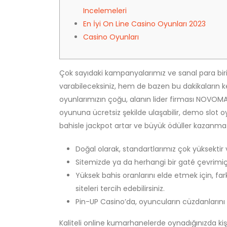
Incelemeleri
En İyi On Line Casino Oyunları 2023
Casino Oyunları
Çok sayıdaki kampanyalarımız ve sanal para bir
varabileceksiniz, hem de bazen bu dakikaların key
oyunlarımızın çoğu, alanın lider firması NOVOMATI
oyununa ücretsiz şekilde ulaşabilir, demo slot oy
bahisle jackpot artar ve büyük ödüller kazanma 
Doğal olarak, standartlarımız çok yüksektir
Sitemizde ya da herhangi bir gaté çevrimiç
Yüksek bahis oranlarını elde etmek için, farkl
siteleri tercih edebilirsiniz.
Pin-UP Casino’da, oyuncuların cüzdanlarını bü
Kaliteli online kumarhanelerde oynadığınızda kiş