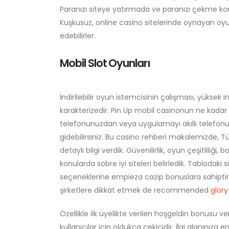
Paranızı siteye yatırmada ve paranızı çekme ko
Kuşkusuz, online casino sitelerinde oynayan oy
edebilirler.
Mobil Slot Oyunları
İndirilebilir oyun istemcisinin çalışması, yüksek
karakterizedir. Pin Up mobil casinonun ne kadar
telefonunuzdan veya uygulamayı akıllı telefonunu
gidebilirsiniz. Bu casino rehberi makalemizde, Tür
detaylı bilgi verdik. Güvenilirlik, oyun çeşitliliği
konularda sobre iyi siteleri belirledik. Tablodaki 
seçeneklerine empieza cazip bonuslara sahiptir. 
şirketlere dikkat etmek de recommended
glory
Özellikle ilk üyelikte verilen hoşgeldin bonusu ve
kullanıcılar için oldukça çekicidir. İlgi alanını