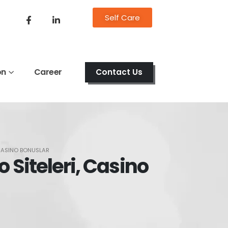
Self Care
on
Career
Contact Us
 CASINO BONUSLAR
 Siteleri, Casino