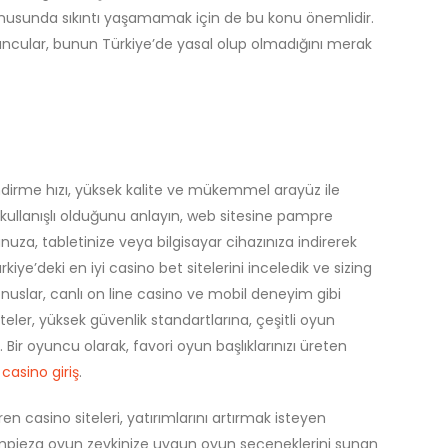
nusunda sıkıntı yaşamamak için de bu konu önemlidir.
uncular, bunun Türkiye’de yasal olup olmadığını merak
 indirme hızı, yüksek kalite ve mükemmel arayüz ile
 kullanışlı olduğunu anlayın, web sitesine pampre
za, tabletinize veya bilgisayar cihazınıza indirerek
kiye’deki en iyi casino bet sitelerini inceledik ve sizing
, bonuslar, canlı on line casino ve mobil deneyim gibi
siteler, yüksek güvenlik standartlarına, çeşitli oyun
Bir oyuncu olarak, favori oyun başlıklarınızı üreten
 casino giriş
.
ren casino siteleri, yatırımlarını artırmak isteyen
za empieza oyun zevkinize uygun oyun seçeneklerini sunan