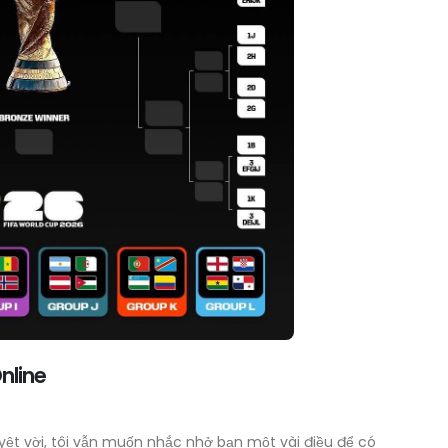
nline
t vời, tôi vẫn muốn nhắc nhở bạn một vài điều để có