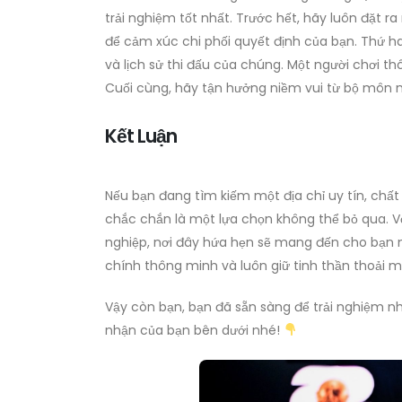
trải nghiệm tốt nhất. Trước hết, hãy luôn đặt r
để cảm xúc chi phối quyết định của bạn. Thứ ha
và lịch sử thi đấu của chúng. Một người chơi th
Cuối cùng, hãy tận hưởng niềm vui từ bộ môn nà
Kết Luận
Nếu bạn đang tìm kiếm một địa chỉ uy tín, chấ
chắc chắn là một lựa chọn không thể bỏ qua. Vớ
nghiệp, nơi đây hứa hẹn sẽ mang đến cho bạn nh
chính thông minh và luôn giữ tinh thần thoải m
Vậy còn bạn, bạn đã sẵn sàng để trải nghiệm nh
nhận của bạn bên dưới nhé!