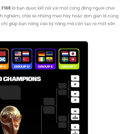
 F168
là bạn được kết nối với một cộng đồng người chơi
kinh nghiệm, chia sẻ những mẹo hay hoặc đơn giản là cùng
g chỉ giúp bạn nâng cao kỹ năng mà còn tạo ra một sân