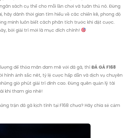
a ngân sách cụ thể cho mỗi lần chơi và tuân thủ nó. Đừng
i, hãy dành thời gian tìm hiểu về các chiến kê, phong độ
ông minh luôn biết cách phân tích trước khi đặt cược.
y, bởi giải trí mới là mục đích chính!
t lượng để thỏa mãn đam mê với đá gà, thì
ĐÁ GÀ F168
i hình ảnh sắc nét, tỷ lệ cược hấp dẫn và dịch vụ chuyên
ững giờ phút giải trí đỉnh cao. Đừng quên quản lý tài
ái khi tham gia nhé!
ững trận đá gà kịch tính tại F168 chưa? Hãy chia sẻ cảm