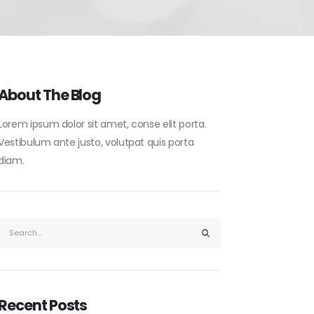
About The Blog
Lorem ipsum dolor sit amet, conse elit porta.
Vestibulum ante justo, volutpat quis porta
diam.
Recent Posts