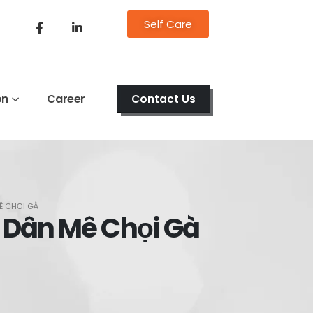
Self Care
on
Career
Contact Us
Ê CHỌI GÀ
 Dân Mê Chọi Gà