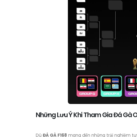
Những Lưu Ý Khi Tham Gia Đá Gà O
Dù
ĐÁ GÀ F168
mang đến những trải nghiệm tuyệ