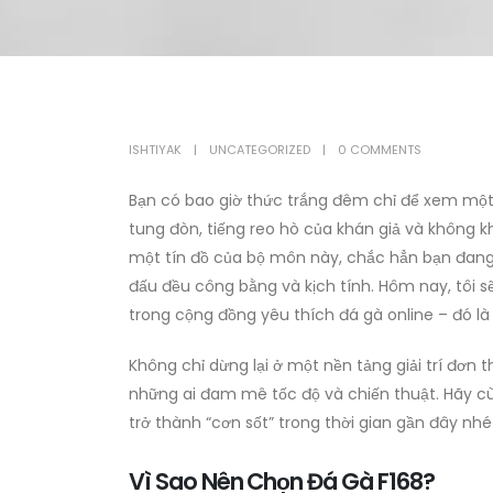
ISHTIYAK
UNCATEGORIZED
0 COMMENTS
Bạn có bao giờ thức trắng đêm chỉ để xem một 
tung đòn, tiếng reo hò của khán giả và không k
một tín đồ của bộ môn này, chắc hẳn bạn đang 
đấu đều công bằng và kịch tính. Hôm nay, tôi s
trong cộng đồng yêu thích đá gà online – đó l
Không chỉ dừng lại ở một nền tảng giải trí đơn 
những ai đam mê tốc độ và chiến thuật. Hãy c
trở thành “cơn sốt” trong thời gian gần đây nhé
Vì Sao Nên Chọn Đá Gà F168?