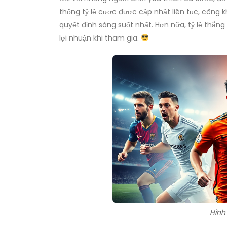
thống tỷ lệ cược được cập nhật liên tục, công k
quyết định sáng suốt nhất. Hơn nữa, tỷ lệ thắng
lợi nhuận khi tham gia.
Hình