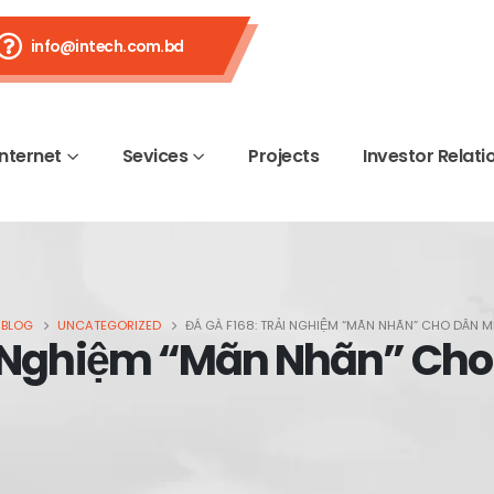
info@intech.com.bd
Internet
Sevices
Projects
Investor Relati
BLOG
UNCATEGORIZED
ĐÁ GÀ F168: TRẢI NGHIỆM “MÃN NHÃN” CHO DÂN M
ải Nghiệm “Mãn Nhãn” Cho