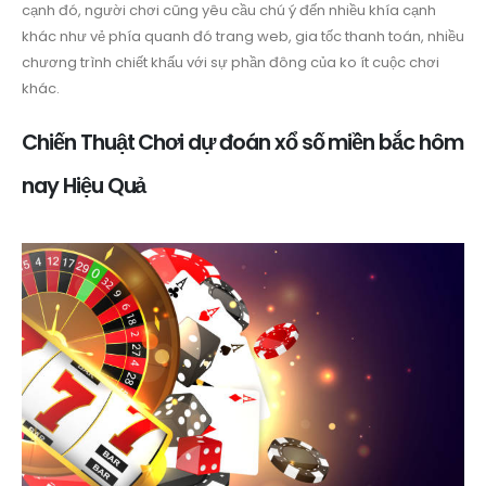
cạnh đó, người chơi cũng yêu cầu chú ý đến nhiều khía cạnh
khác như vẻ phía quanh đó trang web, gia tốc thanh toán, nhiều
chương trình chiết khấu với sự phần đông của ko ít cuộc chơi
khác.
Chiến Thuật Chơi dự đoán xổ số miền bắc hôm
nay Hiệu Quả