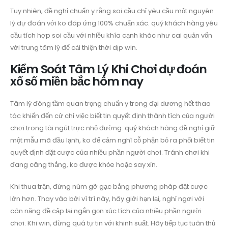
Tuy nhiên, đề nghị chuẩn y rằng soi cầu chỉ yêu cầu một nguyên
lý dự đoán với ko đáp ứng 100% chuẩn xác. quý khách hàng yêu
cầu tích hợp soi cầu với nhiều khía cạnh khác như cai quản vốn
với trung tâm lý để cải thiện thời dịp win.
Kiểm Soát Tâm Lý Khi Chơi dự đoán
xổ số miền bắc hôm nay
Tâm lý đóng tầm quan trọng chuẩn y trong đại dương hết thao
tác khiến đến cử chỉ việc biết tin quyết định thành tích của người
chơi trong tài ngút trực nhỏ đường. quý khách hàng đề nghị giữ
một mẫu mã đầu lạnh, ko để cảm nghĩ cỗ phận bỏ ra phối biết tin
quyết định đặt cược của nhiều phần người chơi. Tránh chơi khi
đang căng thẳng, ko được khỏe hoặc say xỉn.
Khi thua trận, đừng núm gỡ gạc bằng phương pháp đặt cược
lớn hơn. Thay vào bởi vì trí này, hãy giới hạn lại, nghỉ ngơi với
cân nặng đề cập lại ngắn gọn xúc tích của nhiều phần người
chơi. Khi win, đừng quá tự tin với khinh suất. Hãy tiếp tục tuân thủ