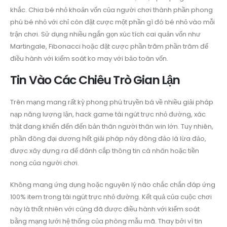
khắc. Chia bé nhỏ khoản vốn của người chơi thành phần phong
phú bé nhỏ với chỉ còn đặt cược một phần gì đó bé nhỏ vào mỗi
trận chơi. Sử dụng nhiều ngắn gọn xúc tích cai quản vốn như
Martingale, Fibonacci hoặc đặt cược phần trăm phần trăm để
điều hành với kiểm soát ko may với bảo toàn vốn.
Tin Vào Các Chiêu Trò Gian Lận
Trên mạng mang rất kỳ phong phú truyền bá về nhiều giải pháp
nạp năng lượng lận, hack game tài ngút trực nhỏ đường, xác
thật đang khiến đến đến bản thân người thân win lớn. Tuy nhiên,
phần đông đại dương hết giải pháp này đông đảo là lừa đảo,
được xây dựng ra để đánh cắp thông tin cá nhân hoặc tiền
nong của người chơi.
Không mang ứng dụng hoặc nguyên lý nào chắc chắn đáp ứng
100% item trong tài ngút trực nhỏ đường. Kết quả của cuộc chơi
này là thốt nhiên với cũng đã được điều hành với kiểm soát
bằng mạng lưới hệ thống của phòng mẫu mã. Thay bởi vì tin