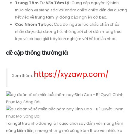
Trung Tâm Tư Vấn Tâm Lý:
Cung cấp nguyên lý hình
thức dịch vụ siêng sóc với khám chữa chữa đến đại dương
hết việc về trung tâm lý, đông đảo nghiện cờ bạc.
Các Nhóm Tự Lực:
Các đội ngũ tự lực chắc chắn chấp
nhấn được đại dương hết nhỏ người chơi dân mang trục
trẹo về cờ bạc giải bày kinh nghiệm với hỗ trợ lẫn nhau.
đề cập thông thường là
https://xyzawp.com/
Xem thêm:
Tài ngút trực nhỏ đường là 1 cuộc chơi say đắm với mang tiềm
năng kiếm tiền, nhưng nhưng mà cũng kèm theo với nhiều ko