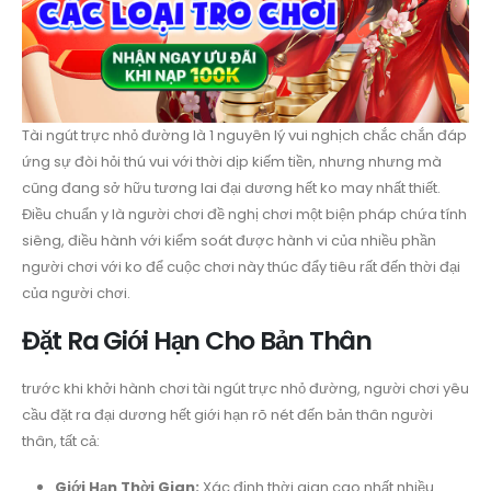
Tài ngút trực nhỏ đường là 1 nguyên lý vui nghịch chắc chắn đáp
ứng sự đòi hỏi thú vui với thời dịp kiếm tiền, nhưng nhưng mà
cũng đang sở hữu tương lai đại dương hết ko may nhất thiết.
Điều chuẩn y là người chơi đề nghị chơi một biện pháp chứa tính
siêng, điều hành với kiểm soát được hành vi của nhiều phần
người chơi với ko để cuộc chơi này thúc đẩy tiêu rất đến thời đại
của người chơi.
Đặt Ra Giới Hạn Cho Bản Thân
trước khi khởi hành chơi tài ngút trực nhỏ đường, người chơi yêu
cầu đặt ra đại dương hết giới hạn rõ nét đến bản thân người
thân, tất cả:
Giới Hạn Thời Gian:
Xác định thời gian cao nhất nhiều