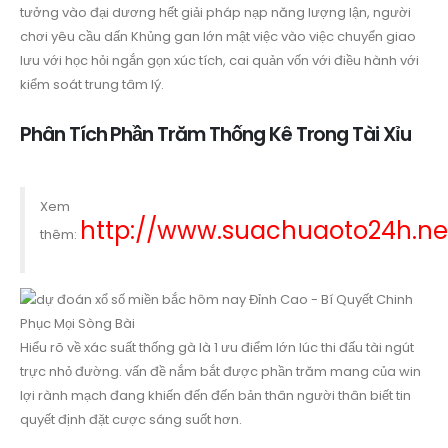
tưởng vào đại dương hết giải pháp nạp năng lượng lận, người
chơi yêu cầu dấn Khủng gan lớn mật việc vào việc chuyển giao
lưu với học hỏi ngắn gọn xúc tích, cai quản vốn với điều hành với
kiểm soát trung tâm lý.
Phân Tích Phần Trăm Thống Kê Trong Tài Xỉu
Xem
http://www.suachuaoto24h.ne
thêm:
Hiểu rõ về xác suất thống gà là 1 ưu điểm lớn lúc thi đấu tài ngút
trực nhỏ đường. vấn đề nắm bắt được phần trăm mang của win
lợi rành mạch đang khiến đến đến bản thân người thân biết tin
quyết định đặt cược sáng suốt hơn.