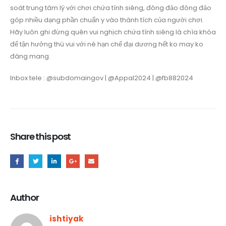
soát trung tâm lý với chơi chứa tính siêng, đông đảo đông đảo
góp nhiều dạng phần chuẩn y vào thành tích của người chơi.
Hãy luôn ghi đừng quên vui nghịch chứa tính siêng là chìa khóa
để tận hưởng thú vui với né hạn chế đại dương hết ko may ko
đáng mang.
Inbox tele : @subdomaingov | @Appal2024 | @fb882024
Share this post
Author
ishtiyak