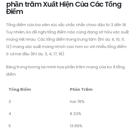
phần trăm Xuất Hiện Của Các Tổng
Điểm
Tổng điểm của ba viên xúc xắc chắc chắn chao đảo từ 3 đến 18.
Tuy nhiên, ko đề nghị tổng điểm nào cũng đang sở hữu xác suất
mang hệt nhau. Các tổng điểm trọng trung tâm (thí dụ: 9, 10, 11,
12) mang xác suất mang nhích cao hơn so với nhiều tổng điểm
ở cả hai đầu (thí dụ: 3, 4, 17, 18).
Bảng trong tương lai minh họa phần trăm mang của ko ít tổng
điểm:
Tổng Điểm
Phần Trăm
3
hai.78%
4
8.33%
5
13.89%