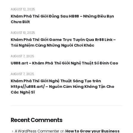
AUGUST 12, 2025
Khám Phá Thế Giới Đằng Sau HB88 – Những Điều Bạn
Chưa Biết
AUGUST 10, 2025
Khám Phá Thế Giới Game Trực Tuyến Qua Rr88 Link –
Trải Nghiệm Cùng Những Người Chơi Khác
AUGUST 7, 2025
U888.art – Khám Phá Thế Giới Nghệ Thuật Số Đỉnh Cao
AUGUST 7, 2025
Khám Phá Thế Giới Nghệ Thuật Sáng Tạo trên
Https//u888.art/ – Nguồn Cảm Hứng Không Tận Cho
Các Nghệ Sĩ
Recent Comments
How to Grow your Business
A WordPress Commenter
on