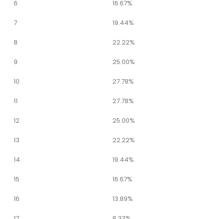
6
16.67%
7
19.44%
8
22.22%
9
25.00%
10
27.78%
11
27.78%
12
25.00%
13
22.22%
14
19.44%
15
16.67%
16
13.89%
17
8.33%