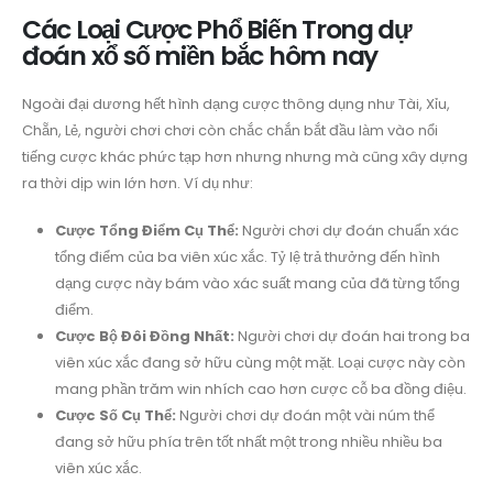
Các Loại Cược Phổ Biến Trong dự
đoán xổ số miền bắc hôm nay
Ngoài đại dương hết hình dạng cược thông dụng như Tài, Xỉu,
Chẵn, Lẻ, người chơi chơi còn chắc chắn bắt đầu làm vào nổi
tiếng cược khác phức tạp hơn nhưng nhưng mà cũng xây dựng
ra thời dịp win lớn hơn. Ví dụ như:
Cược Tổng Điểm Cụ Thể:
Người chơi dự đoán chuẩn xác
tổng điểm của ba viên xúc xắc. Tỷ lệ trả thưởng đến hình
dạng cược này bám vào xác suất mang của đã từng tổng
điểm.
Cược Bộ Đôi Đồng Nhất:
Người chơi dự đoán hai trong ba
viên xúc xắc đang sở hữu cùng một mặt. Loại cược này còn
mang phần trăm win nhích cao hơn cược cỗ ba đồng điệu.
Cược Số Cụ Thể:
Người chơi dự đoán một vài núm thể
đang sở hữu phía trên tốt nhất một trong nhiều nhiều ba
viên xúc xắc.