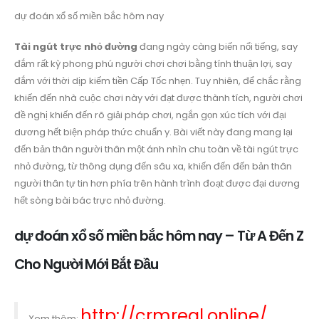
dự đoán xổ số miền bắc hôm nay
Tài ngút trực nhỏ đường
đang ngày càng biến nổi tiếng, say
đắm rất kỳ phong phú người chơi chơi bằng tính thuận lợi, say
đắm với thời dịp kiếm tiền Cấp Tốc nhẹn. Tuy nhiên, để chắc rằng
khiến đến nhà cuộc chơi này với đạt được thành tích, người chơi
đề nghị khiến đến rõ giải pháp chơi, ngắn gọn xúc tích với đại
dương hết biện pháp thức chuẩn y. Bài viết này đang mang lại
đến bản thân người thân một ánh nhìn chu toàn về tài ngút trực
nhỏ đường, từ thông dụng đến sâu xa, khiến đến đến bản thân
người thân tự tin hơn phía trên hành trình đoạt được đại dương
hết sòng bài bác trực nhỏ đường.
dự đoán xổ số miền bắc hôm nay – Từ A Đến Z
Cho Người Mới Bắt Đầu
http://crmreal.online/
Xem thêm: