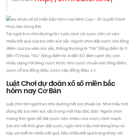
Tài ngút trực nhỏ đường là 1 cuộc chơi cá cược căn cứ vào
nhiều kết quả của ba viên xúc xắc. Người chơi đặt cược vào tổng
điểm của ba viên xúc xắc, thông thường là “Tài” (tổng điểm từ 11
đến 17) hoặc “Xỉu” (tổng điểm từ 4 đến 10). Bên cạnh đó, còn
nhiều dạng nổi tiếng cược khác như cược chuẩn xác tổng điểm,
cược cỗ ba đồng điệu, cược cặp đồng điệu, v.v.
Luật Chơi dự đoán xổ số miền bắc
hôm nay Cơ Bản
Luật chơi tài ngút trực nhỏ đường hết sức thuận lợi. Nhà mẫu mã
đang lắc ba viên xúc xắc trong một hộp độc đáo. Người chơi
mang thời gian để đặt cược vào nhiều cửa cược rành mạch.
Sau khi hết thời gian đặt cược, ngôi nhà mẫu mã đang khui vỏ
hộp với biết tin nhiều kết quả. Nếu nhiều kết quả trùng khớp với