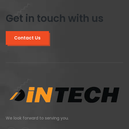
Get in touch with us
Contact Us
We look forward to serving you.