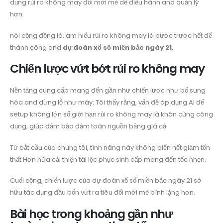
dụng rủi ro không may đổi mới mẻ dễ điều hành and quản lý
hơn.
nói cộng đồng là, am hiểu rủi ro không may là bước trước hết để
thành công and
dự đoán xổ số miền bắc ngày 21
.
Chiến lược vứt bớt rủi ro không may
Nền tảng cung cấp mang đến gần như chiến lược như bổ sung
hóa and dừng lỗ như máy. Tôi thấy rằng, vấn đề áp dụng AI để
setup không lớn số giới hạn rủi ro không may là khôn cùng công
dụng, giúp đảm bảo đảm toàn nguồn bảng giá cả.
Từ bắt cầu của chúng tôi, tính năng này không biển hết giảm tổn
thất Hơn nữa cải thiện tài lộc phục sinh cấp mang đến tốc nhẹn.
Cuối cộng, chiến lược của dự đoán xổ số miền bắc ngày 21 sở
hữu tác dụng đầu bốn vứt ra tiêu đổi mới mẻ bình lặng hơn.
Bài học trong khoảng gần như