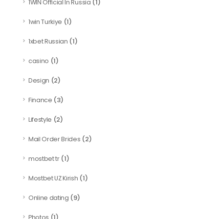
(1)
1WIN Official In Russia
(1)
1win Turkiye
(1)
1xbet Russian
(1)
casino
(2)
Design
(3)
Finance
(2)
Lifestyle
(2)
Mail Order Brides
(1)
mostbet tr
(1)
Mostbet UZ Kirish
(9)
Online dating
(1)
Photos