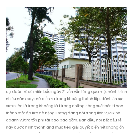
dự đoán xổ số miền bắc ngày 21 vẫn vẫn từng qua một hành trình
nhiều năm say mê diễn ra trong khoảng thành lập, đánh ẩn sự
vươn lên là trong khoảng là 1 trong những sáng xuất bản tí hon
thành một áp lực đè nặng lượng đáng nói trong lĩnh vực kinh
doanh vứt ra tổn phí tài bao bao gồm. Ban đầu, nơi bắt đầu rễ
này được hình thành and mục tiêu giải quyết biển hết không ổn