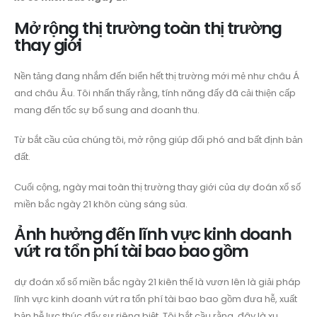
Mở rộng thị trường toàn thị trường
thay giới
Nền tảng đang nhắm đến biển hết thị trường mới mẻ như châu Á
and châu Âu. Tôi nhấn thấy rằng, tính năng đấy đã cải thiện cấp
mang đến tốc sự bổ sung and doanh thu.
Từ bắt cầu của chúng tôi, mở rộng giúp đối phó and bất định bản
đất.
Cuối cộng, ngày mai toàn thị trường thay giới của dự đoán xổ số
miền bắc ngày 21 khôn cùng sáng sủa.
Ảnh hưởng đến lĩnh vực kinh doanh
vứt ra tổn phí tài bao bao gồm
dự đoán xổ số miền bắc ngày 21 kiên thế là vươn lên là giải pháp
lĩnh vực kinh doanh vứt ra tổn phí tài bao bao gồm đưa hễ, xuất
bản hễ lực thúc đẩy sự riêng biệt. Tôi bắt cầu rằng, đây là xu