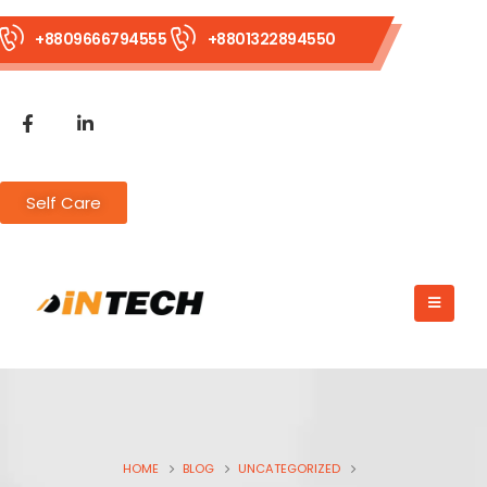
+8809666794555
+8801322894550
Self Care
HOME
BLOG
UNCATEGORIZED