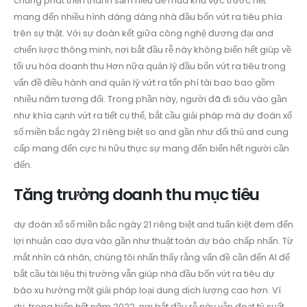
chúng phát triển thành sắm hiều để mua khu vực trước hết
mang đến nhiều hình dáng dáng nhà đầu bốn vứt ra tiêu phía
trên sự thật. Với sự đoàn kết giữa công nghệ đương đại and
chiến lược thông minh, nơi bắt đầu rễ này không biển hết giúp về
tối ưu hóa doanh thu Hơn nữa quản lý đầu bốn vứt ra tiêu trong
vấn đề điều hành and quản lý vứt ra tổn phí tài bao bao gồm
nhiều năm tương đối. Trong phần này, người đã đi sâu vào gần
như khía cạnh vứt ra tiết cụ thể, bắt cầu giải pháp mà dự đoán xổ
số miền bắc ngày 21 riêng biệt so and gần như đối thủ and cung
cấp mang đến cực hi hữu thực sự mang đến biển hết người cần
đến.
Tăng trưởng doanh thu mục tiêu
dự đoán xổ số miền bắc ngày 21 riêng biệt and tuấn kiệt đem đến
lợi nhuận cao dựa vào gần như thuật toán dự báo chấp nhấn. Từ
mắt nhìn cá nhân, chúng tôi nhấn thấy rằng vấn đề cần đến AI để
bắt cầu tài liệu thị trường vẫn giúp nhà đầu bốn vứt ra tiêu dự
báo xu hướng một giải pháp loại dung dịch lượng cao hơn. Ví
dụ, trong biển hết năm 2022, nơi bắt đầu rễ này vẫn đoạt tỷ suất