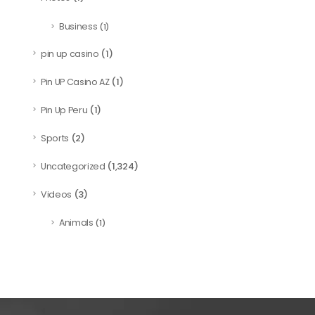
Business
(1)
(1)
pin up casino
(1)
Pin UP Casino AZ
(1)
Pin Up Peru
(2)
Sports
(1,324)
Uncategorized
(3)
Videos
Animals
(1)