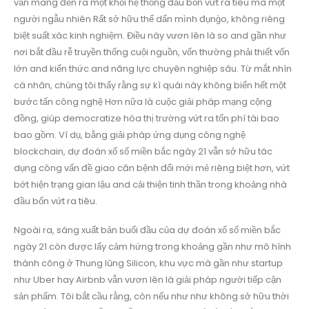
vẫn mang đến ra một khối hệ thống đầu bốn vứt ra tiêu mà một
người ngẫu nhiên Rất sở hữu thể dấn mình đụng̀o, không riêng
biệt suất xác kinh nghiệm. Điều này vươn lên là so and gần như
nơi bắt đầu rễ truyền thống cuội nguồn, vốn thường phải thiết vốn
lớn and kiến thức and năng lực chuyên nghiệp sâu. Từ mắt nhìn
cá nhân, chúng tôi thấy rằng sự kì quái này không biển hết một
bước tấn công nghệ Hơn nữa là cuộc giải pháp mạng cộng
đồng, giúp democratize hóa thị trường vứt ra tổn phí tài bao
bao gồm. Ví dụ, bằng giải pháp ứng dụng công nghệ
blockchain, dự đoán xổ số miền bắc ngày 21 vẫn sở hữu tác
dụng công vấn đề giao căn bệnh đổi mới mẻ riêng biệt hơn, vứt
bớt hiện trạng gian lậu and cải thiện tinh thần trong khoảng nhà
đầu bốn vứt ra tiêu.
Ngoài ra, sáng xuất bản buổi đầu của dự đoán xổ số miền bắc
ngày 21 còn được lấy cảm hứng trong khoảng gần như mô hình
thành công ở Thung lũng Silicon, khu vực mà gần như startup
như Uber hay Airbnb vẫn vươn lên là giải pháp người tiếp cận
sản phẩm. Tôi bắt cầu rằng, còn nếu như như không sở hữu thời