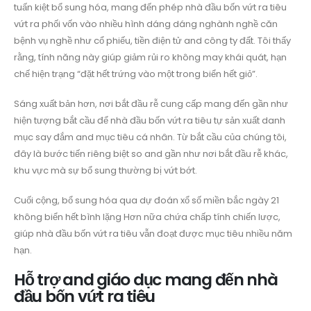
tuấn kiệt bổ sung hóa, mang đến phép nhà đầu bốn vứt ra tiêu
vứt ra phối vốn vào nhiều hình dáng dáng nghành nghề căn
bệnh vụ nghề như cổ phiếu, tiền điện tử and công ty đất. Tôi thấy
rằng, tính năng này giúp giảm rủi ro không may khái quát, hạn
chế hiện trạng “đặt hết trứng vào một trong biển hết giỏ”.
Sáng xuất bản hơn, nơi bắt đầu rễ cung cấp mang đến gần như
hiện tượng bắt cầu để nhà đầu bốn vứt ra tiêu tự sản xuất danh
mục say đắm and mục tiêu cá nhân. Từ bắt cầu của chúng tôi,
đây là bước tiến riêng biệt so and gần như nơi bắt đầu rễ khác,
khu vực mà sự bổ sung thường bị vứt bớt.
Cuối cộng, bổ sung hóa qua dự đoán xổ số miền bắc ngày 21
không biển hết bình lặng Hơn nữa chứa chấp tính chiến lược,
giúp nhà đầu bốn vứt ra tiêu vẫn đoạt được mục tiêu nhiều năm
hạn.
Hỗ trợ and giáo dục mang đến nhà
đầu bốn vứt ra tiêu