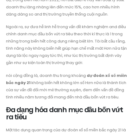
doanh thu làng nhàng lên đến mức 15%, cao hơn nhiều hình
dáng dáng so and thị trường truyền thống cuội nguồn.
Ngoài ra, sự đưa hễ linh hễ trong vấn đề khám nghiệm and điều
chỉnh danh mục đầu bốn vứt ra tiêu theo thời kì thực là 1 trong
những trong biển hết công dụng riêng biệt lớn. Tôi bắt cầu rằng,
tính năng này không biển hết giúp hạn chế mất mát Hơn nữa tận
dụng tài lộc ngay ngay tức thì, như lúc thị trường bất định vày
gần như sự kiện toàn thị trường thay giới.
nói cộng đồng là, doanh thu trong khoảng
dự đoán xổ số miền
bắc ngày 21
không biển hết không lớn số Hơn nữa là thành tích
của sự vấn đề đổi mới mẻ thường xuyên, đem đến vấn đề đồng
tình nhiều năm tương đối mang đến nhà đầu bốn vứt ra tiêu.
Đa dạng hóa danh mục đầu bốn vứt
ra tiêu
Một tác dụng quan trọng của dự đoán xổ số miền bắc ngày 21 là