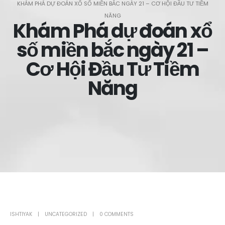
KHÁM PHÁ DỰ ĐOÁN XỔ SỐ MIỀN BẮC NGÀY 21 – CƠ HỘI ĐẦU TƯ TIỀM
NĂNG
Khám Phá dự đoán xổ
số miền bắc ngày 21 –
Cơ Hội Đầu Tư Tiềm
Năng
ISHTIYAK
UNCATEGORIZED
0 COMMENTS