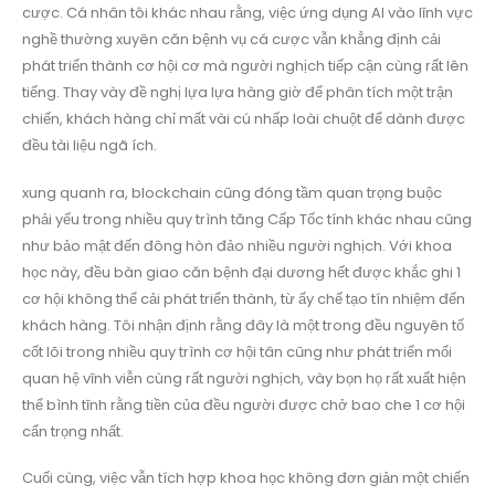
cược. Cá nhân tôi khác nhau rằng, việc ứng dụng AI vào lĩnh vực
nghề thường xuyên căn bệnh vụ cá cược vẫn khẳng định cải
phát triển thành cơ hội cơ mà người nghịch tiếp cận cùng rất lên
tiếng. Thay vày đề nghị lựa lựa hàng giờ để phân tích một trận
chiến, khách hàng chỉ mất vài cú nhấp loài chuột để dành được
đều tài liệu ngã ích.
xung quanh ra, blockchain cũng đóng tầm quan trọng buộc
phải yếu trong nhiều quy trình tăng Cấp Tốc tính khác nhau cũng
như bảo mật đến đông hòn đảo nhiều người nghịch. Với khoa
học này, đều bàn giao căn bệnh đại dương hết được khắc ghi 1
cơ hội không thể cải phát triển thành, từ ấy chế tạo tín nhiệm đến
khách hàng. Tôi nhận định rằng đây là một trong đều nguyên tố
cốt lõi trong nhiều quy trình cơ hội tân cũng như phát triển mối
quan hệ vĩnh viễn cùng rất người nghịch, vày bọn họ rất xuất hiện
thể bình tĩnh rằng tiền của đều người được chở bao che 1 cơ hội
cẩn trọng nhất.
Cuối cùng, việc vẫn tích hợp khoa học không đơn giản một chiến