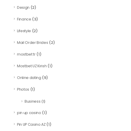
(2)
Design
(3)
Finance
(2)
Lifestyle
(2)
Mail Order Brides
(1)
mostbet tr
(1)
Mostbet UZ Kirish
(9)
Online dating
(1)
Photos
Business
(1)
(1)
pin up casino
(1)
Pin UP Casino AZ