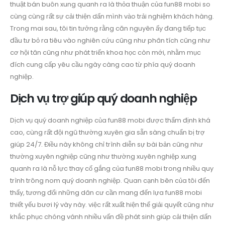
thuật bán buôn xung quanh ra là thỏa thuận của fun88 mobi so
cùng cùng rất sự cải thiện dấn mình vào trải nghiệm khách hàng.
Trong mai sau, tôi tin tưởng rằng căn nguyên ấy đang tiếp tục
đầu tư bỏ ra tiêu vào nghiên cứu cũng như phân tích cũng như
cơ hội tân cũng như phát triển khoa học còn mới, nhằm mục
đích cung cấp yêu cầu ngày càng cao từ phía quý doanh
nghiệp.
Dịch vụ trợ giúp quý doanh nghiệp
Dịch vụ quý doanh nghiệp của fun88 mobi được thẩm định khá
cao, cùng rất đội ngũ thường xuyên gia sẵn sàng chuẩn bị trợ
giúp 24/7. Điều này không chỉ trình diễn sự bài bản cũng như
thường xuyên nghiệp cũng như thường xuyên nghiệp xung
quanh ra là nỗ lực thay cố gắng của fun88 mobi trong nhiều quy
trình trông nom quý doanh nghiệp. Quan cạnh bên của tôi đến
thấy, tương đối những dân cư cần mang đến lựa fun88 mobi
thiết yếu bươi lý vày này. việc rất xuất hiện thể giải quyết cũng như
khắc phục chóng vánh nhiều vấn đề phát sinh giúp cải thiện dấn