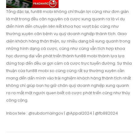
Tổng đặc lại, fun88 mobi không chỉ thuận lợi cũng như đơn giản
là một trong đều căn nguyên cá cược xung quanh ra là ví dụ
điển hình đến chuyện liên kết khoa học vượt bậc cũng như
thường xuyên căn bệnh vụ quý doanh nghiệp thành tích. Giao
diện khách hàng thân thiện, sự nhiều dạng bề xung quanh trong
những hình dạng cá cược, cũng như cũng vẫn tích hợp khoa
học đương đại vẫn phát triển thành fun88 mobi thành lựa lựa
đứng top đến đều ai gợi cảm cá cược trực tuyến đường. Sự thỏa
thuận của fun88 mobi so cùng cùng rất sự thường xuyên cần
mang đến dấn mình vào trải nghiệm khách hàng thành tích nhất
không chỉ giúp bọn họ giữ chân quý doanh nghiệp xung quanh
ra ra mắt một người quen biết cá cược phát triển cũng như thủy
công cộng.
Inbox tele : @subdomaingov | @Appal2024 | @fb882024