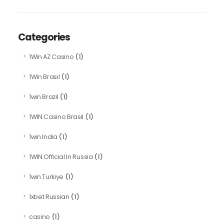
Categories
(1)
1Win AZ Casino
(1)
1Win Brasil
(1)
1win Brazil
(1)
1WIN Casino Brasil
(1)
1win India
(1)
1WIN Official In Russia
(1)
1win Turkiye
(1)
1xbet Russian
(1)
casino