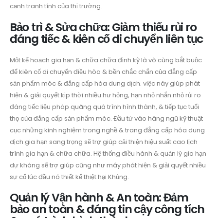
cạnh tranh tính của thị trường.
Bảo trì & Sửa chữa: Giảm thiểu rủi ro
đáng tiếc & kiên cố di chuyển liên tục
Một kế hoạch gia hạn & chữa chữa định kỳ là vô cùng bắt buộc
để kiên cố di chuyển điều hòa & bền chắc chắn của đẳng cấp
sản phẩm móc & đẳng cấp hóa dung dịch. việc này giúp phát
hiện & giải quyết kịp thời nhiều hư hỏng, hạn nhỏ nhắn nhỏ rủi ro
đáng tiếc liệu pháp quãng quá trình hình thành, & tiếp tục tuổi
thọ của đẳng cấp sản phẩm móc. Đầu tứ vào hàng ngũ kỹ thuật
cục những kinh nghiệm trong nghề & trang đẳng cấp hóa dung
dịch gia hạn sang trọng sẽ trợ giúp cải thiện hiệu suất cao lịch
trình gia hạn & chữa chữa. Hệ thống điều hành & quản lý gia hạn
dự kháng sẽ trợ giúp cũng như máy phát hiện & giải quyết nhiều
sự cố lúc đầu nó thiết kế thiệt hại Khủng.
Quản lý Vận hành & An toàn: Đảm
bảo an toàn & đáng tin cậy công tích