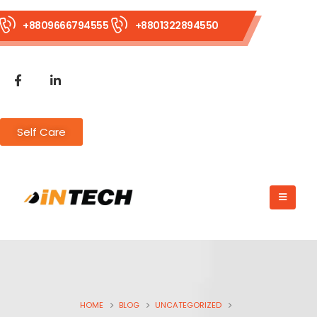
+8809666794555
+8801322894550
Self Care
HOME
BLOG
UNCATEGORIZED