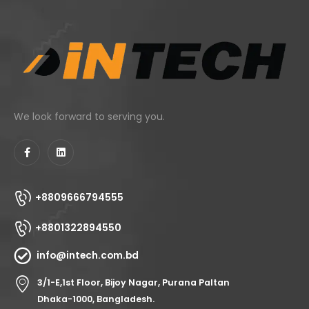
We look forward to serving you.
+8809666794555
+8801322894550
info@intech.com.bd
3/1-E,1st Floor, Bijoy Nagar, Purana Paltan
Dhaka-1000, Bangladesh.