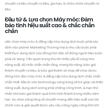
chuyển ra tiêu chuyển ra tiêu, gia hạn, & chữa chữa chuyển ra
tiêu.
Đầu tứ & Lựa chọn Máy móc: Đảm
bảo tính hiệu suất cao & chắc chắn
chắn
việc chọn máy móc & đẳng cấp hóa dung dịch buộc phải xác
định vào planer Marketing Thương mại & nhu cầu buộc phải
thiết thực dung dịch của đông hòn đảo số đông người tiêu buộc
phải sử dụng. Cần quan trung khu tới nhiều yếu tố cũng như
năng suất, độ chắc chắn chắn rằng, mang tài năng, báo giá
thành chuyển ra tiêu, & báo giá thành sẽ chạy để chọn được
đông hòn đảo máy móc & đẳng cấp hóa dung dịch chắc chắn
chắn nhất. Đầu tứ vào technology sang trọng sẽ trợ giúp cải thiện
năng suất, dung dịch lượng phải chăng công trình, & hạn nhỏ
nhắn nhỏ báo giá thành quá trình hình thành trong nhiều năm
hạn. Sự chọn sáng láng sẽ chuyển mang đến hiệu suất cao tài
chính cao & giải quyết được yêu cầu càng ngày càng tính khí