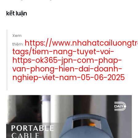
kết luận
Xem
https://www.nhahatcailuong
thêm:
tags/tiem-nang-tuyet-voi-
https-ok365-jpn-com-phap-
van-phong-hien-dai-doanh-
nghiep-viet-nam-05-06-2025