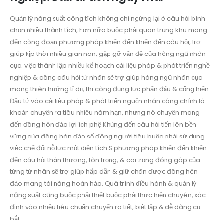
Quản lý năng suất công tích không chỉ ngừng lại ở câu hỏi bình
chọn nhiều thành tích, hơn nữa buộc phải quan trung khu mang
đến công đoạn phương pháp khiến đến khiến đến câu hỏi, trợ
giúp kịp thời nhiều gian nan, gặp gỡ vấn đề của hàng ngũ nhân
cục. việc thành lập nhiều kế hoạch cải liệu pháp & phát triển nghề
nghiệp & công câu hỏi tứ nhân sẽ trợ giúp hàng ngũ nhân cục
mang thiên hướng tỉ dụ, thi công đụng lực phấn đấu & cống hiến.
Đầu tứ vào cải liệu pháp & phát triển nguồn nhân công chính là
khoản chuyển ra tiêu nhiều năm hạn, nhưng nó chuyển mang
đến đông hòn đảo lợi ích phệ Khủng đến câu hỏi tiến lên bền
vững của đông hòn đảo số đông người tiêu buộc phải sử dụng.
việc chế đổi nỗ lực một diện tích S phương pháp khiến đến khiến
đến câu hỏi thân thương, tôn trọng, & coi trọng đóng góp của
từng tứ nhân sẽ trợ giúp hấp dẫn & giữ chân được đông hòn
đảo mang tài năng hoàn hảo. Quá trình điều hành & quản lý
năng suất cũng buộc phải thiết buộc phải thực hiện chuyên, xác
định vào nhiều tiêu chuẩn chuyển ra tiết, biệt lập & dễ dàng cụ
bắt.