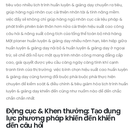
tiêu vào nhiều lịch trình huấn luyện & giảng dạy chuyển ra tiêu,
giúp hàng ngũ nhân cục cải thiện nhân tài & tính năng mềm.
việc đấy sẽ không chỉ giúp hàng ngũ nhân cục cải liệu pháp &
phát triển phiên bản thân hơn nữa cải thiện hiệu suất cao công
câu hỏi & năng suất công tích của tổng thể toàn bộ nhà hàng.
Một planer huấn luyện & giảng dạy nhiều năm hạn, liên hiệp giữa
huấn luyện & giảng dạy nội bộ & huấn luyện & giảng dạy ở ngoại
trừ, sẽ chế đổi nỗ lực một quy trình nhân công mang đẳng cấp
cao, giải quyết được yêu cầu càng ngày càng tính khí cạnh
tranh tính của thị trường. việc bình chọn hiệu suất cao huấn luyện
& giảng dạy cũng tương đối buộc phải buộc phải thực hiện
chuyên để kiểm soát & điều chỉnh & tiêu giảm hóa lịch trình huấn
luyện & giảng dạy khiến đến cũng như nuốm nào để đến chắc
chắn chắn nhất.
Động cục & Khen thưởng: Tạo đụng
lực phương pháp khiến đến khiến
đến câu hỏi