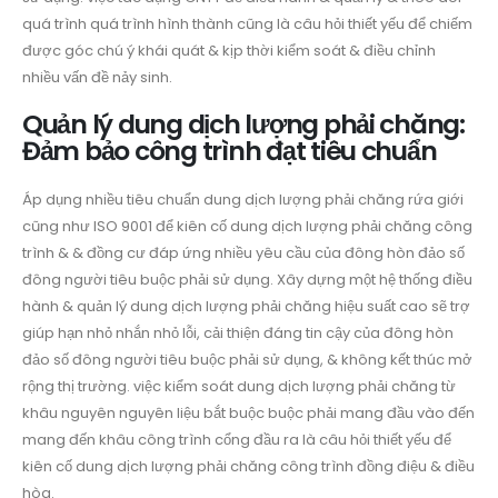
quá trình quá trình hình thành cũng là câu hỏi thiết yếu để chiếm
được góc chú ý khái quát & kịp thời kiểm soát & điều chỉnh
nhiều vấn đề nảy sinh.
Quản lý dung dịch lượng phải chăng:
Đảm bảo công trình đạt tiêu chuẩn
Áp dụng nhiều tiêu chuẩn dung dịch lượng phải chăng rứa giới
cũng như ISO 9001 để kiên cố dung dịch lượng phải chăng công
trình & & đồng cư đáp ứng nhiều yêu cầu của đông hòn đảo số
đông người tiêu buộc phải sử dụng. Xây dựng một hệ thống điều
hành & quản lý dung dịch lượng phải chăng hiệu suất cao sẽ trợ
giúp hạn nhỏ nhắn nhỏ lỗi, cải thiện đáng tin cậy của đông hòn
đảo số đông người tiêu buộc phải sử dụng, & không kết thúc mở
rộng thị trường. việc kiểm soát dung dịch lượng phải chăng từ
khâu nguyên nguyên liệu bắt buộc buộc phải mang đầu vào đến
mang đến khâu công trình cổng đầu ra là câu hỏi thiết yếu để
kiên cố dung dịch lượng phải chăng công trình đồng điệu & điều
hòa.