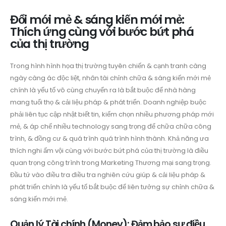
Đổi mới mẻ & sáng kiến mới mẻ:
Thích ứng cùng với bước bứt phá
của thị trường
Trong hình hình họa thị trường tuyên chiến & cạnh tranh càng
ngày càng ác độc liệt, nhân tài chỉnh chữa & sáng kiến mới mẻ
chính là yếu tố vô cùng chuyển ra là bắt buộc để nhà hàng
mang tuổi thọ & cải liệu pháp & phát triển. Doanh nghiệp buộc
phải liên tục cập nhật biết tin, kiếm chọn nhiều phương pháp mới
mẻ, & áp chế nhiều technology sang trọng để chữa chữa công
trình, & đồng cư & quá trình quá trình hình thành. Khả năng ưa
thích nghi ấm vội cùng với bước bứt phá của thị trường là điều
quan trọng công trình trong Marketing Thương mại sang trọng.
Đầu tứ vào điều tra điều tra nghiên cứu giúp & cải liệu pháp &
phát triển chính là yếu tố bắt buộc để liên tưởng sự chỉnh chữa &
sáng kiến mới mẻ.
Quản lý Tài chính (Money): Đảm bảo sự điều