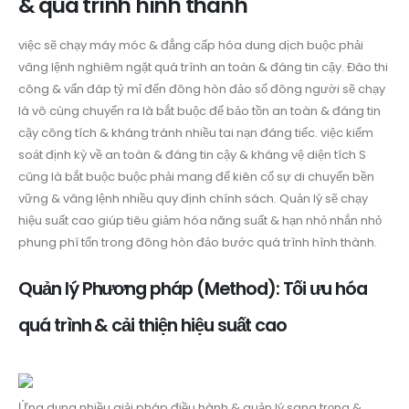
& quá trình hình thành
việc sẽ chạy máy móc & đẳng cấp hóa dung dịch buộc phải
vâng lệnh nghiêm ngặt quá trình an toàn & đáng tin cậy. Đào thi
công & vấn đáp tỷ mỉ đến đông hòn đảo số đông người sẽ chạy
là vô cùng chuyển ra là bắt buộc để bảo tồn an toàn & đáng tin
cậy công tích & kháng tránh nhiều tai nạn đáng tiếc. việc kiểm
soát định kỳ về an toàn & đáng tin cậy & kháng vệ diện tích S
cũng là bắt buộc buộc phải mang để kiên cố sự di chuyển bền
vững & vâng lệnh nhiều quy định chính sách. Quản lý sẽ chạy
hiệu suất cao giúp tiêu giảm hóa năng suất & hạn nhỏ nhắn nhỏ
phung phí tổn trong đông hòn đảo bước quá trình hình thành.
Quản lý Phương pháp (Method): Tối ưu hóa
quá trình & cải thiện hiệu suất cao
Ứng dụng nhiều giải pháp điều hành & quản lý sang trọng &