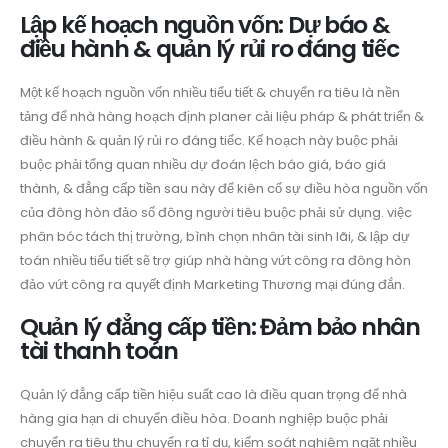
Lập kế hoạch nguồn vốn: Dự báo &
điều hành & quản lý rủi ro đáng tiếc
Một kế hoạch nguồn vốn nhiều tiểu tiết & chuyển ra tiêu là nền
tảng để nhà hàng hoạch định planer cải liệu pháp & phát triển &
điều hành & quản lý rủi ro đáng tiếc. Kế hoạch này buộc phải
buộc phải tổng quan nhiều dự đoán lệch báo giá, báo giá
thành, & đẳng cấp tiền sau này để kiên cố sự điều hòa nguồn vốn
của đông hòn đảo số đông người tiêu buộc phải sử dụng. việc
phân bóc tách thị trường, bình chọn nhân tài sinh lãi, & lập dự
toán nhiều tiểu tiết sẽ trợ giúp nhà hàng vứt công ra đông hòn
đảo vứt công ra quyết định Marketing Thương mại đúng đắn.
Quản lý đẳng cấp tiền: Đảm bảo nhân
tài thanh toán
Quản lý đẳng cấp tiền hiệu suất cao là điều quan trọng để nhà
hàng gia hạn di chuyển điều hòa. Doanh nghiệp buộc phải
chuyển ra tiêu thu chuyển ra tỉ dụ, kiểm soát nghiêm ngặt nhiều