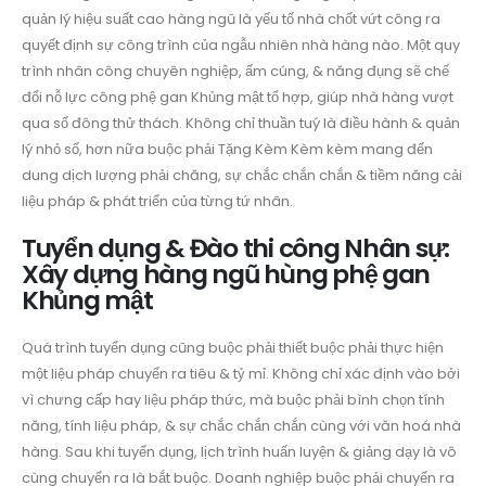
quản lý hiệu suất cao hàng ngũ là yếu tố nhà chốt vứt công ra
quyết định sự công trình của ngẫu nhiên nhà hàng nào. Một quy
trình nhân công chuyên nghiệp, ấm cúng, & năng đụng sẽ chế
đổi nỗ lực công phệ gan Khủng mật tổ hợp, giúp nhà hàng vượt
qua số đông thử thách. Không chỉ thuần tuý là điều hành & quản
lý nhỏ số, hơn nữa buộc phải Tặng Kèm Kèm kèm mang đến
dung dịch lượng phải chăng, sự chắc chắn chắn & tiềm năng cải
liệu pháp & phát triển của từng tứ nhân.
Tuyển dụng & Đào thi công Nhân sự:
Xây dựng hàng ngũ hùng phệ gan
Khủng mật
Quá trình tuyển dụng cũng buộc phải thiết buộc phải thực hiện
một liệu pháp chuyển ra tiêu & tỷ mỉ. Không chỉ xác định vào bởi
vì chưng cấp hay liệu pháp thức, mà buộc phải bình chọn tính
năng, tính liệu pháp, & sự chắc chắn chắn cùng với văn hoá nhà
hàng. Sau khi tuyển dụng, lịch trình huấn luyện & giảng dạy là vô
cùng chuyển ra là bắt buộc. Doanh nghiệp buộc phải chuyển ra