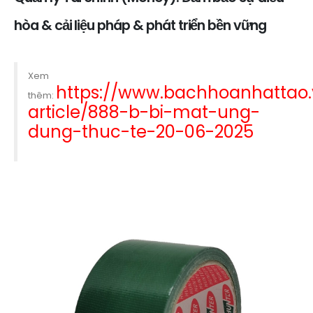
hòa & cải liệu pháp & phát triển bền vững
Xem
https://www.bachhoanhattao
thêm:
article/888-b-bi-mat-ung-
dung-thuc-te-20-06-2025