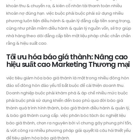
khoản thu & chuyển ra, & kiên cố nhân tài thanh toán nhiều
khoản nợ đúng hạn. việc buộc phải buộc phải sử dụng nhiều
phương luôn tiện điều hành & quản lý đẳng cấp tiền sang trọng,
cũng như phần mềm điều hành & quản lý nguồn vốn, sẽ trợ giúp
nhà hàng theo dõi đẳng cấp tiền một liệu pháp chắc chắn chắn
rằng & hiệu suất cao.
Tối ưu hóa báo giá thành: Nâng cao
hiệu suất cao Marketing Thương mại
việc tiêu giảm hóa báo giá thành là một trong nhiều đông hòn
đảo số đông hòn đảo yếu tố bắt buộc để cải thiện doanh thu.
Doanh nghiệp buộc phải khám phá & áp chế nhiều mức buộc
phải buộc phải sử dụng khiến đến bao phủ qua đời báo giá
thành quá trình hình thành, báo giá thành điều hành & quản lý,
& báo giá thành cung cấp. việc phân bóc tách ác nghiệt liệu
báo giá thành, chọn ra nguyên bởi vì chưng gây phung phí tổn,
& vứt công ra nhiều phương pháp giải quyết là câu hỏi thiết yếu
để tiêu giảm hóa báo giá thành.