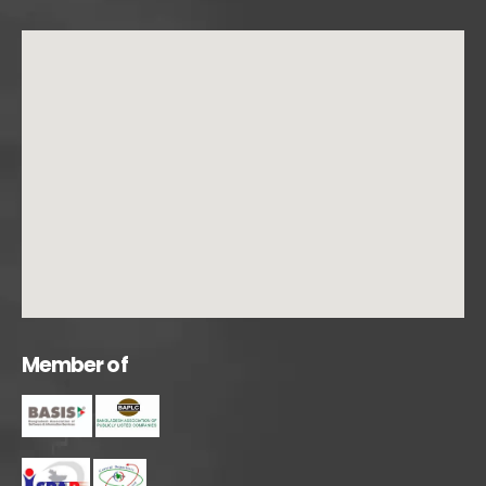
M
e
m
b
e
r
o
f