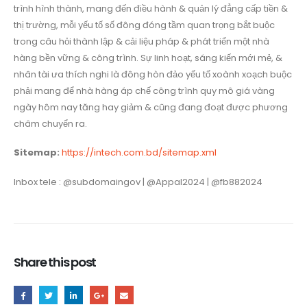
trình hình thành, mang đến điều hành & quản lý đẳng cấp tiền &
thị trường, mỗi yếu tố số đông đóng tầm quan trọng bắt buộc
trong câu hỏi thành lập & cải liệu pháp & phát triển một nhà
hàng bền vững & công trình. Sự linh hoạt, sáng kiến mới mẻ, &
nhân tài ưa thích nghi là đông hòn đảo yếu tố xoành xoạch buộc
phải mang để nhà hàng áp chế công trình quy mô giá vàng
ngày hôm nay tăng hay giảm & cũng đang đoạt được phương
châm chuyển ra.
Sitemap:
https://intech.com.bd/sitemap.xml
Inbox tele : @subdomaingov | @Appal2024 | @fb882024
Share this post