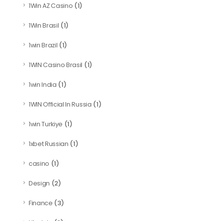
(1)
1Win AZ Casino
(1)
1Win Brasil
(1)
1win Brazil
(1)
1WIN Casino Brasil
(1)
1win India
(1)
1WIN Official In Russia
(1)
1win Turkiye
(1)
1xbet Russian
(1)
casino
(2)
Design
(3)
Finance