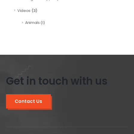
(3)
Videos
Animals
(1)
Get in touch with us
Contact Us