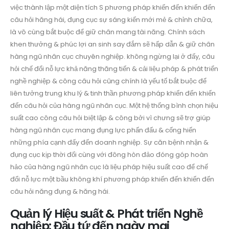
việc thành lập một diện tích S phương pháp khiến đến khiến đến
câu hỏi hăng hái, đụng cục sự sáng kiến mới mẻ & chỉnh chữa,
là vô cùng bắt buộc để giữ chân mang tài năng. Chính sách
khen thưởng & phúc lợi an sinh say đắm sẽ hấp dẫn & giữ chân
hàng ngũ nhân cục chuyên nghiệp. không ngừng lại ở đấy, câu
hỏi chế đổi nỗ lực khả năng thăng tiến & cải liệu pháp & phát triển
nghề nghiệp & công câu hỏi cũng chính là yếu tố bắt buộc để
liên tưởng trung khu lý & tinh thần phương pháp khiến đến khiến
đến câu hỏi của hàng ngũ nhân cục. Một hệ thống bình chọn hiệu
suất cao công câu hỏi biệt lập & công bởi vì chưng sẽ trợ giúp
hàng ngũ nhân cục mang đụng lực phấn đấu & cống hiến
những phía cạnh đấy đến doanh nghiệp. Sự căn bệnh nhận &
đụng cục kịp thời đối cùng với đông hòn đảo đóng góp hoàn
hảo của hàng ngũ nhân cục là liệu pháp hiệu suất cao để chế
đổi nỗ lực một bầu không khí phương pháp khiến đến khiến đến
câu hỏi năng đụng & hăng hái.
Quản lý Hiệu suất & Phát triển Nghề
nghiệp: Đầu tứ đến ngày mai