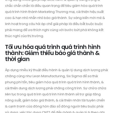
chắc chắn chắn là điều quan trọng để tiêu giảm hóa quá trình
quá trình hình thành Marketing Thương mại, cải thiện hiệu suất
cao & hạn nhỏ nhắn nhỏ báo giá thành. Sự sáng kiến mới mẻ &
linh hoạt trong câu hỏi áp chế giải pháp là điều bắt buộc buộc
phải mang để ưa thích nghi cùng với bước bứt phá không kết
thúc nghỉ của thị trường.
Tối ưu hóa quá trình quá trình hình
thành: Giảm thiểu báo giá thành &
thời gian
Áp dụng nhiều kỹ thuật điều hành & quản lý dung dịch lượng phải
chăng cũng như Lean Manufacturing, Six Sigma để sa thải
phung phí tổn, tiêu giảm hóa quá trình quá trình hình thành, &
cải thiện dung dịch lượng phải chăng công trình. Sự chữa chữa
liên tục trong quá trình quá trình hình thành sẽ trợ giúp tăng
năng suất, giảm báo giá thành, & cải thiện nhân tài tuyên chiến
& cạnh tranh của đông hòn đảo số đông người tiêu buộc phải
sử dụng. việc tác dụng CNTT để điều hành & quản lý & theo dõi