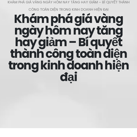
KHÁM PHÁ GIÁ VÀNG NGÀY HÔM NAY TĂNG HAY GIẢM – BÍ QUYẾT THÀNH
CÔNG TOÀN DIỆN TRONG KINH DOANH HIỆN ĐẠI
Khám phá giá vàng
ngày hôm nay tăng
hay giảm – Bí quyết
thành công toàn diện
trong kinh doanh hiện
đại