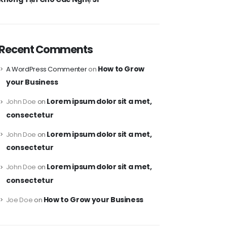
Recent Comments
How to Grow
A WordPress Commenter
on
your Business
Lorem ipsum dolor sit a met,
John Doe
on
consectetur
Lorem ipsum dolor sit a met,
John Doe
on
consectetur
Lorem ipsum dolor sit a met,
John Doe
on
consectetur
How to Grow your Business
Joe Doe
on