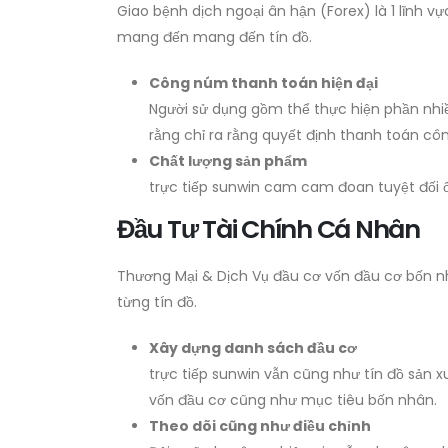
Giao bệnh dịch ngoại ân hận (Forex) là 1 lĩnh 
mang đến mang đến tín đồ.
Công núm thanh toán hiện đại
Người sử dụng gồm thể thực hiện phần nhiề
rằng chỉ ra rằng quyết định thanh toán cô
Chất lượng sản phẩm
trực tiếp sunwin cam cam đoan tuyệt đối 
Đầu Tư Tài Chính Cá Nhân
Thương Mại & Dịch Vụ đầu cơ vốn đầu cơ bốn 
từng tín đồ.
Xây dựng danh sách đầu cơ
trực tiếp sunwin vẫn cũng như tín đồ sản 
vốn đầu cơ cũng như mục tiêu bốn nhân.
Theo dõi cũng như điều chỉnh