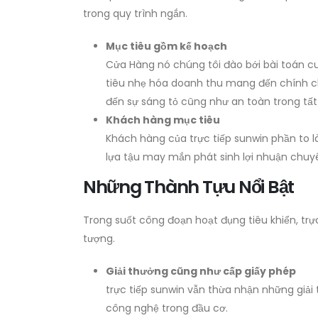
trong quy trình ngắn.
Mục tiêu gồm kế hoạch
Cửa Hàng nó chúng tôi đào bới bài toán 
tiêu nhẹ hóa doanh thu mang đến chính 
đến sự sáng tỏ cũng như an toàn trong tất
Khách hàng mục tiêu
Khách hàng của trực tiếp sunwin phần to 
lựa tậu may mắn phát sinh lợi nhuận chuy
Những Thành Tựu Nổi Bật
Trong suốt công đoạn hoạt đụng tiêu khiển, tr
tượng.
Giải thưởng cũng như cấp giấy phép
trực tiếp sunwin vẫn thừa nhận những giải
công nghệ trong đầu cơ.