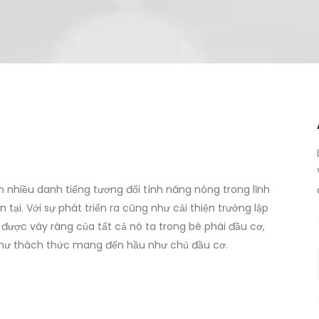
n nhiều danh tiếng tương đối tính năng nóng trong lĩnh
tại. Với sự phát triển ra cũng như cải thiện trưởng lập
 được vày ráng của tất cả nó ta trong bè phái đầu cơ,
ư thách thức mang đến hầu như chủ đầu cơ.