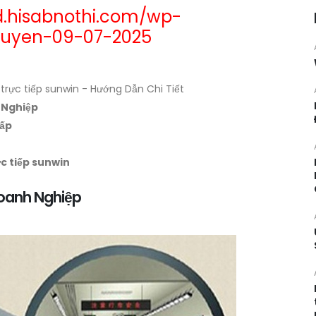
bd.hisabnothi.com/wp-
-tuyen-09-07-2025
 Nghiệp
Cấp
ực tiếp sunwin
Doanh Nghiệp