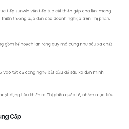
rực tiếp sunwin vẫn tiếp tục cải thiện gấp cha lần, mang
 thiện trưởng bạo dạn của doanh nghiệp trên Thị phần.
hững gồm kế hoạch lan rộng quy mô cũng như sâu xa chất
 vào tất cả công nghệ bắt đầu để sâu xa dấn mình
 hoạt đụng tiêu khiển ra Thị phần quốc tế, nhằm mục tiêu
Cung Cấp