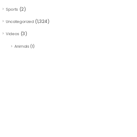
(2)
Sports
(1,324)
Uncategorized
(3)
Videos
Animals
(1)