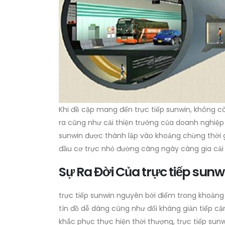
Khi đề cập mang đến trực tiếp sunwin, không 
ra cũng như cải thiện trưởng của doanh nghiệp 
sunwin được thành lập vào khoảng chừng thời gi
đầu cơ trực nhỏ đường càng ngày càng gia cải 
Sự Ra Đời Của trực tiếp sunw
trực tiếp sunwin nguyên bởi điểm trong khoảng 
tín đồ dễ dàng cũng như đối kháng giản tiếp c
khắc phục thực hiện thời thượng, trực tiếp sun