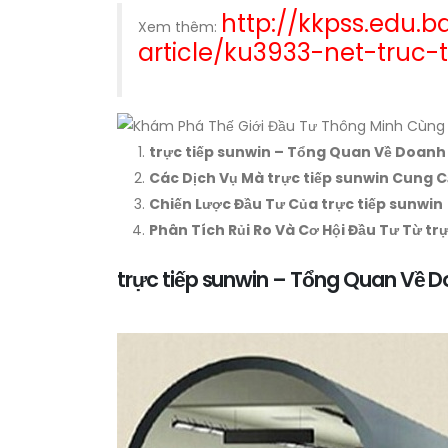
http://kkpss.edu.
Xem thêm:
article/ku3933-net-truc
trực tiếp sunwin – Tổng Quan Về Doanh
Các Dịch Vụ Mà trực tiếp sunwin Cung 
Chiến Lược Đầu Tư Của trực tiếp sunwin
Phân Tích Rủi Ro Và Cơ Hội Đầu Tư Từ tr
trực tiếp sunwin – Tổng Quan Về 