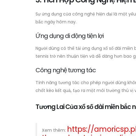
Sự ứng dụng của công nghệ hiện đại là một yếu
bắc ngày hôm nay.
Ứng dụng di động tiện lợi
Người dùng có thể tải ứng dụng xổ số đài miền 
tennis trở nên thuận tiện và dễ dàng hơn bao gi
Công nghệ tương tác
Tính năng tương tác cho phép người dùng khôn
chốt kèo kết quả, tạo ra một môi trường thú vị 
Tương Lai Của xổ số đài miền bắc
https://amoricsp.
Xem thêm: