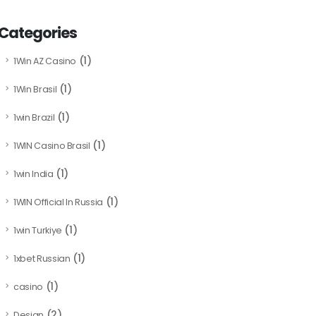
Categories
(1)
1Win AZ Casino
(1)
1Win Brasil
(1)
1win Brazil
(1)
1WIN Casino Brasil
(1)
1win India
(1)
1WIN Official In Russia
(1)
1win Turkiye
(1)
1xbet Russian
(1)
casino
(2)
Design