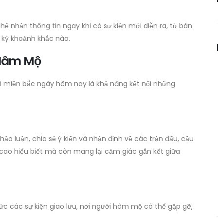
 nhận thông tin ngay khi có sự kiện mới diễn ra, từ bàn
t kỳ khoảnh khắc nào.
 Hâm Mộ
đài miền bắc ngày hôm nay là khả năng kết nối những
ảo luận, chia sẻ ý kiến và nhận định về các trận đấu, cầu
 cao hiểu biết mà còn mang lại cảm giác gắn kết giữa
c các sự kiện giao lưu, nơi người hâm mộ có thể gặp gỡ,