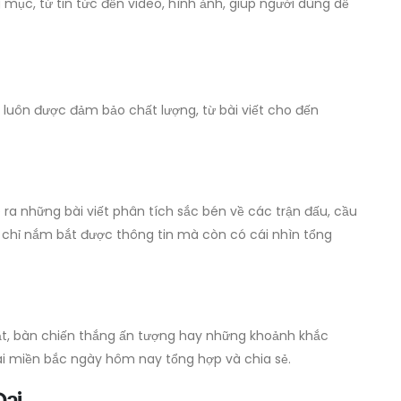
 mục, từ tin tức đến video, hình ảnh, giúp người dùng dễ
 luôn được đảm bảo chất lượng, từ bài viết cho đến
 ra những bài viết phân tích sắc bén về các trận đấu, cầu
g chỉ nắm bắt được thông tin mà còn có cái nhìn tổng
t, bàn chiến thắng ấn tượng hay những khoảnh khắc
đài miền bắc ngày hôm nay tổng hợp và chia sẻ.
Đại