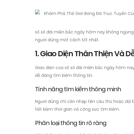
xổ số đài miền bắc ngày hôm nay không ngừng c
người dùng một cách tốt nhất.
1. Giao Diện Thân Thiện Và D
Giao diện của xổ số đài miền bắc ngày hôm nay 
dễ dàng tìm kiếm thông tin.
Tính năng tìm kiếm thông minh
Người dùng chỉ cần nhập tên cầu thủ hoặc đội b
tiết kiệm thời gian và công sức tìm kiếm.
Phân loại thông tin rõ ràng