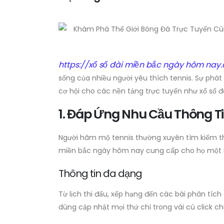
https://xổ số đài miền bắc ngày hôm nay.
sống của nhiều người yêu thích tennis. Sự phát
cơ hội cho các nền tảng trực tuyến như xổ số
1. Đáp Ứng Nhu Cầu Thông 
Người hâm mộ tennis thường xuyên tìm kiếm thôn
miền bắc ngày hôm nay cung cấp cho họ một ng
Thông tin đa dạng
Từ lịch thi đấu, xếp hạng đến các bài phân tíc
dùng cập nhật mọi thứ chỉ trong vài cú click ch