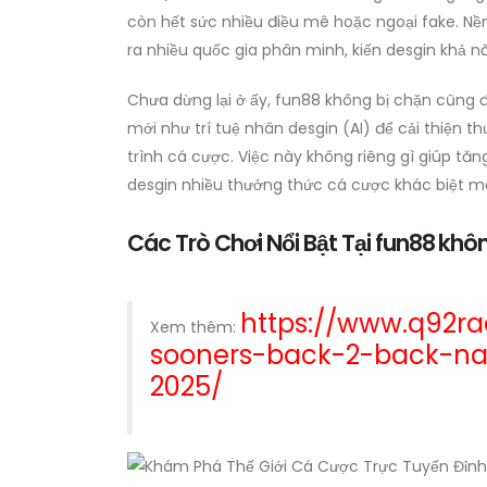
còn hết sức nhiều điều mê hoặc ngoại fake. N
ra nhiều quốc gia phân minh, kiến desgin khả n
Chưa dừng lại ở ấy, fun88 không bị chặn cũng 
mới như trí tuệ nhân desgin (AI) để cải thiện 
trình cá cược. Việc này không riêng gì giúp tă
desgin nhiều thưởng thức cá cược khác biệt m
Các Trò Chơi Nổi Bật Tại fun88 khô
https://www.q92r
Xem thêm:
sooners-back-2-back-na
2025/