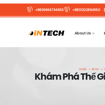
+8809666794555
+8801322894550
About Us
HOME
BLOG
Khám Phá Thế Gi