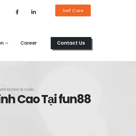
Self Care
on
Career
Contact Us
UN88 KHÔNG BỊ CHẶN
nh Cao Tại fun88