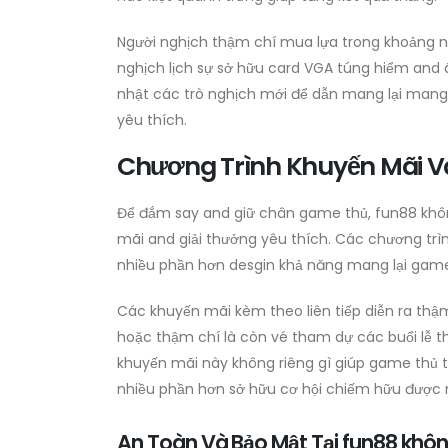
Người nghịch thậm chí mua lựa trong khoảng nh
nghịch lịch sự sở hữu card VGA túng hiểm and 
nhật các trò nghịch mới để dẫn mang lại mang
yêu thích.
Chương Trình Khuyến Mãi V
Để đắm say and giữ chân game thủ, fun88 không
mãi and giải thưởng yêu thích. Các chương trìn
nhiều phần hơn desgin khả năng mang lại game 
Các khuyến mãi kèm theo liên tiếp diễn ra thậm
hoặc thậm chí là còn vé tham dự các buổi lễ th
khuyến mãi này không riêng gì giúp game thủ ti
nhiều phần hơn sở hữu cơ hội chiếm hữu được 
An Toàn Và Bảo Mật Tại fun88 khôn