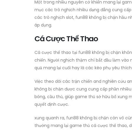
Một trong nhiều nguyên cớ khiến mang lại gam
mục các trò nghịch nhiều dạng đẳng cung cấp 
các trò nghịch slot, fun88 không bị chặn hầu
áp dụng.
Cá Cược Thể Thao
Cá cược thể thao tại fun88 không bị chặn không
chiến. Người nghịch thậm chí bắt đầu làm và
quả mang lại cuối hay là các kèo phụ yêu thích
Việc theo dõi các trận chiến and nghiên cứu a
không bị chặn được cung cung cấp phần nhiều 
bóng, cầu thủ, giúp game thủ sở hữu bổ xung m
quyết định cược.
xung quanh ra, fun88 không bị chặn còn vô cùn
thưởng mang lại game thủ cá cược thể thao, des