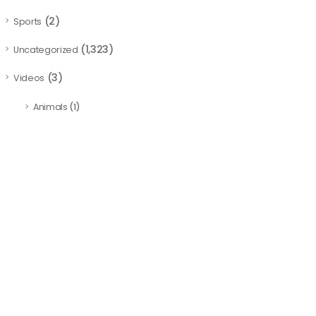
(2)
Sports
(1,323)
Uncategorized
(3)
Videos
Animals
(1)