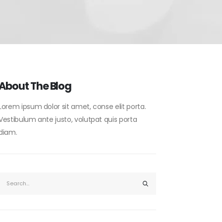
About The Blog
Lorem ipsum dolor sit amet, conse elit porta.
Vestibulum ante justo, volutpat quis porta
diam.