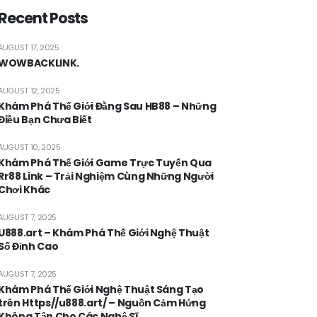
Recent Posts
AUGUST 17, 2025
WOWBACKLINK.
AUGUST 12, 2025
Khám Phá Thế Giới Đằng Sau HB88 – Những
Điều Bạn Chưa Biết
AUGUST 10, 2025
Khám Phá Thế Giới Game Trực Tuyến Qua
Rr88 Link – Trải Nghiệm Cùng Những Người
Chơi Khác
AUGUST 7, 2025
U888.art – Khám Phá Thế Giới Nghệ Thuật
Số Đỉnh Cao
AUGUST 7, 2025
Khám Phá Thế Giới Nghệ Thuật Sáng Tạo
trên Https//u888.art/ – Nguồn Cảm Hứng
Không Tận Cho Các Nghệ Sĩ