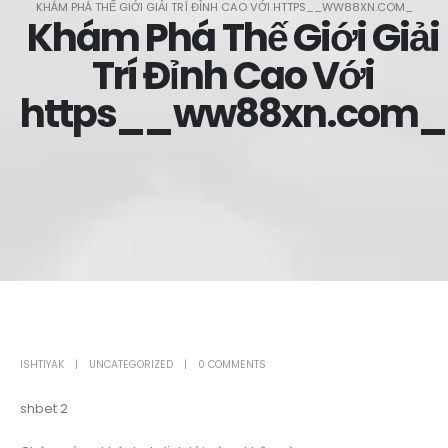
KHÁM PHÁ THẾ GIỚI GIẢI TRÍ ĐỈNH CAO VỚI HTTPS__WW88XN.COM_
Khám Phá Thế Giới Giải
Trí Đỉnh Cao Với
https__ww88xn.com_
ISHTIYAK
UNCATEGORIZED
0 COMMENTS
shbet 2