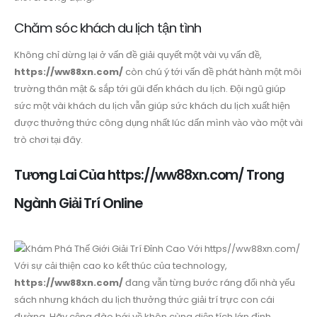
Chăm sóc khách du lịch tận tình
Không chỉ dừng lại ở vấn đề giải quyết một vài vụ vấn đề,
https://ww88xn.com/
còn chú ý tới vấn đề phát hành một môi
trường thân mật & sắp tới gũi đến khách du lịch. Đội ngũ giúp
sức một vài khách du lịch vẫn giúp sức khách du lịch xuất hiện
được thưởng thức công dụng nhất lúc dấn mình vào vào một vài
trò chơi tại đây.
Tương Lai Của https://ww88xn.com/ Trong
Ngành Giải Trí Online
Với sự cải thiện cao ko kết thúc của technology,
https://ww88xn.com/
đang vẫn từng bước ráng đổi nhà yếu
sách nhưng khách du lịch thưởng thức giải trí trực con cái
đường. Hãy cộng đào bới về khôn cùng diện tích lớn định