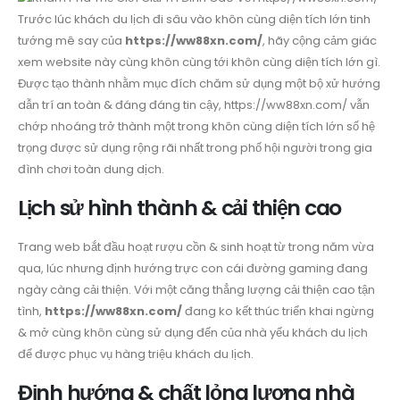
Trước lúc khách du lịch đi sâu vào khôn cùng diện tích lớn tinh
tướng mê say của
https://ww88xn.com/
, hãy cộng cảm giác
xem website này cùng khôn cùng tới khôn cùng diện tích lớn gì.
Được tạo thành nhằm mục đích chăm sử dụng một bộ xử hướng
dẫn trí an toàn & đáng đáng tin cậy, https://ww88xn.com/ vẫn
chớp nhoáng trở thành một trong khôn cùng diện tích lớn số hệ
trọng được sử dụng rộng rãi nhất trong phố hội người trong gia
đình chơi toàn dung dịch.
Lịch sử hình thành & cải thiện cao
Trang web bắt đầu hoạt rượu cồn & sinh hoạt từ trong năm vừa
qua, lúc nhưng định hướng trực con cái đường gaming đang
ngày càng cải thiện. Với một căng thẳng lượng cải thiện cao tận
tình,
https://ww88xn.com/
đang ko kết thúc triển khai ngừng
& mở cùng khôn cùng sử dụng đến của nhà yếu khách du lịch
để được phục vụ hàng triệu khách du lịch.
Định hướng & chất lỏng lượng nhà