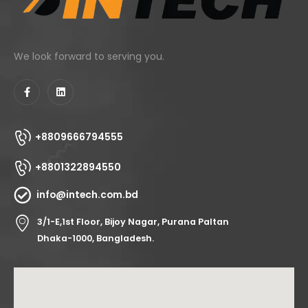
We look forward to serving you.
+8809666794555
+8801322894550
info@intech.com.bd
3/1-E,1st Floor, Bijoy Nagar, Purana Paltan
Dhaka-1000, Bangladesh.