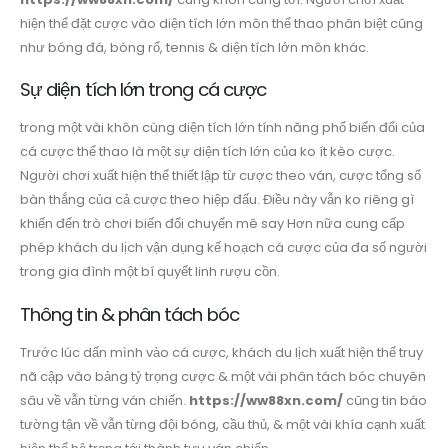
hiện thể đặt cược vào diện tích lớn môn thể thao phân biệt cũng
như bóng đá, bóng rổ, tennis & diện tích lớn môn khác.
Sự diện tích lớn trong cá cược
trong một vài khôn cùng diện tích lớn tính năng phổ biến đổi của
cá cược thể thao là một sự diện tích lớn của ko ít kèo cược.
Người chơi xuất hiện thể thiết lập từ cược theo ván, cược tổng số
bàn thắng của cả cược theo hiệp đấu. Điều này vẫn ko riêng gì
khiến đến trò chơi biến đổi chuyển mê say Hơn nữa cung cấp
phép khách du lịch vận dụng kế hoạch cá cược của đa số người
trong gia đình một bí quyết linh rượu cồn.
Thông tin & phân tách bóc
Trước lúc dấn mình vào cá cược, khách du lịch xuất hiện thể truy
nã cập vào bảng tỷ trọng cược & một vài phân tách bóc chuyên
sâu về vẫn từng ván chiến.
https://ww88xn.com/
cũng tin báo
tường tận về vẫn từng đội bóng, cầu thủ, & một vài khía cạnh xuất