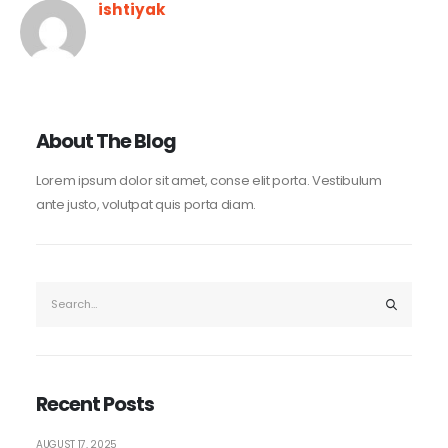
ishtiyak
About The Blog
Lorem ipsum dolor sit amet, conse elit porta. Vestibulum
ante justo, volutpat quis porta diam.
Recent Posts
AUGUST 17, 2025