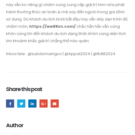
này vẫn ko riêng gì chăm cung cung cấp giải trí Hơn nữa phát
hành thưởng thức an toàn & mê say đến người trong gia đình
sử dụng. Dù khách du lịch là kẻ bắt đầu hay vẫn dày dạn trình độ
chăm môn,
https://ww88xn.com/
chắc hẳn hẳn vẫn cùng
khôn cùng tới đến khách du lịch dạng thân khôn cùng diện tích
lớn khoảnh khắc giải trí chẳng thể nào quên.
Inbox tele : @subdomaingov | @Appal2024 | @fb882024
Share this post
Author