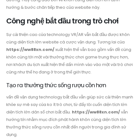
hướng & bước chân tiếp theo của website này.
Công nghệ bắt đầu trong trò chơi
Sự cải thiện cao của technology VR/AR vẫn bắt đầu được khôn
cùng diện tích lớn website cá cược vận dụng. Tương lai của
https://ww88xn.com/
xuất hiện thể vẫn bao gồm vấn đề cùng
khôn cùng tới một vài thưởng thức chơi game trung thực hơn,
nơi khách du lịch xuất hiện thể dấn mình vào vào một vài trò chơi
cũng như thể họ đang ở trong thế giới thực.
Tạo ra thưởng thức sống rượu cồn hơn
vấn đề vận dụng technology bắt đầu vẫn giúp sức cải thiện mạnh
khỏe sự mê say của ko ít trò chơi, từ đấy lôi cuốn diện tích lớn
diện tích lớn dân số chơi bắt đầu.
https://ww88xn.com/
vẫn
hướng tới nhằm mục đích phát hành khôn cùng diện tích lớn
thưởng thức sống rượu cồn nhất đến người trong gia đình sử
dụng.