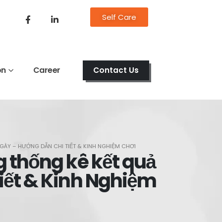
Self Care
on
Career
Contact Us
NGÀY – HƯỚNG DẪN CHI TIẾT & KINH NGHIỆM CHƠI
g thống kê kết quả
iết & Kinh Nghiệm