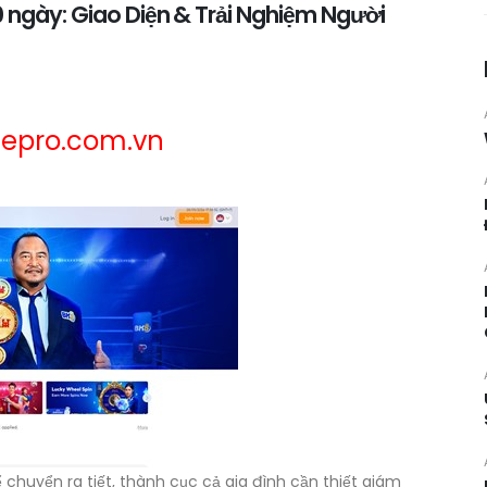
0 ngày: Giao Diện & Trải Nghiệm Người
nepro.com.vn
chuyển ra tiết, thành cục cả gia đình cần thiết giám