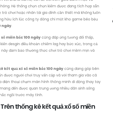
chóng. Hệ thống chọn chọn kiếm được đang tích hợp sẵn
 trò chơi hoặc nhân tài gia đình cần thiết mà không luôn
ụng hữu ích lúc công ty dòng chỉ một kho game béo bệu
0 ngày
.
ổ số miền bắc 100 ngày
cũng đáp ứng tương đối thấp,
kiến desgin điều khoản chiếm lag hay bức xúc, trong cả
ều này đảm bảo thưởng thức chơi trò chơi mềm mịn và
ê kết quả xổ số miền bắc 100 ngày
cũng đang góp bên
n được người chơi truy vấn cập và với tham gia vào cá
ua điện thoại chạm màn hình thông minh di động thay tay
i mang đến được quan trung ương nhiều dân sinh sống
khắc ngồi trước máy tính.
Trên thống kê kết quả xổ số miền