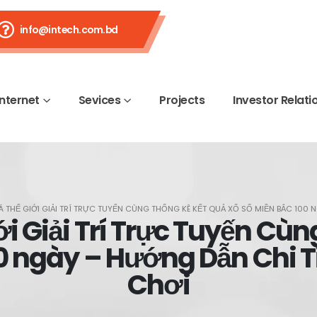
info@intech.com.bd
Internet
Sevices
Projects
Investor Relati
 THẾ GIỚI GIẢI TRÍ TRỰC TUYẾN CÙNG THỐNG KÊ KẾT QUẢ XỔ SỐ MIỀN BẮC 100 
 Giải Trí Trực Tuyến Cùn
00 ngày – Hướng Dẫn Chi T
Chơi