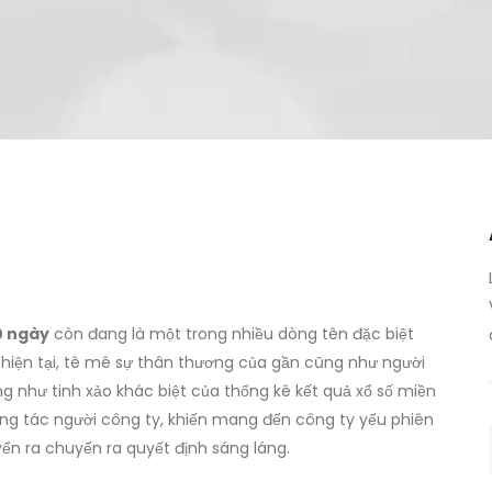
0 ngày
còn đang là một trong nhiều dòng tên đặc biệt
 hiện tại, tê mê sự thân thương của gần cũng như người
ng như tinh xảo khác biệt của thống kê kết quả xổ số miền
ông tác người công ty, khiến mang đến công ty yếu phiên
yển ra chuyển ra quyết định sáng láng.