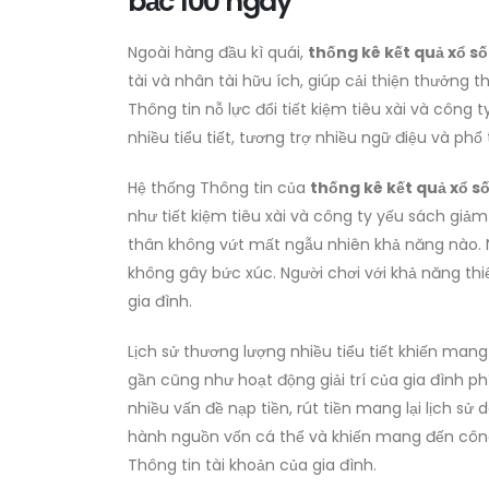
bắc 100 ngày
Ngoài hàng đầu kì quái,
thống kê kết quả xổ s
tài và nhân tài hữu ích, giúp cải thiện thưởng 
Thông tin nỗ lực đổi tiết kiệm tiêu xài và công
nhiều tiểu tiết, tương trợ nhiều ngữ điệu và p
Hệ thống Thông tin của
thống kê kết quả xổ s
như tiết kiệm tiêu xài và công ty yếu sách giả
thân không vứt mất ngẫu nhiên khả năng nào. N
không gây bức xúc. Người chơi với khả năng thiết
gia đình.
Lịch sử thương lượng nhiều tiểu tiết khiến man
gần cũng như hoạt động giải trí của gia đình ph
nhiều vấn đề nạp tiền, rút tiền mang lại lịch sử
hành nguồn vốn cá thể và khiến mang đến công
Thông tin tài khoản của gia đình.