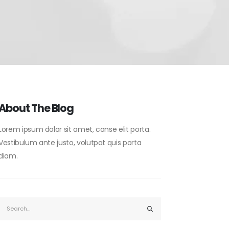
About The Blog
Lorem ipsum dolor sit amet, conse elit porta.
Vestibulum ante justo, volutpat quis porta
diam.