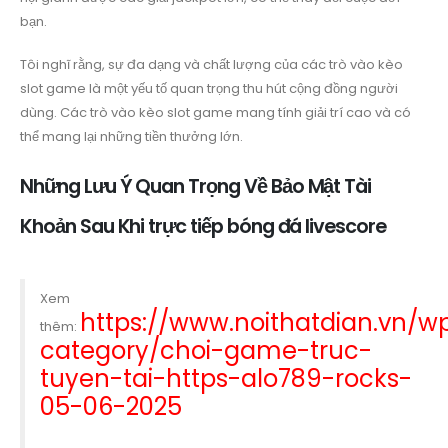
bạn.
Tôi nghĩ rằng, sự đa dạng và chất lượng của các trò vào kèo
slot game là một yếu tố quan trọng thu hút cộng đồng người
dùng. Các trò vào kèo slot game mang tính giải trí cao và có
thể mang lại những tiền thưởng lớn.
Những Lưu Ý Quan Trọng Về Bảo Mật Tài
Khoản Sau Khi trực tiếp bóng đá livescore
Xem
https://www.noithatdian.vn/w
thêm:
category/choi-game-truc-
tuyen-tai-https-alo789-rocks-
05-06-2025