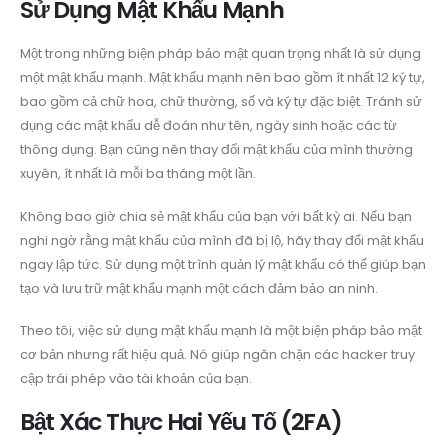
Sử Dụng Mật Khẩu Mạnh
Một trong những biện pháp bảo mật quan trọng nhất là sử dụng
một mật khẩu mạnh. Mật khẩu mạnh nên bao gồm ít nhất 12 ký tự,
bao gồm cả chữ hoa, chữ thường, số và ký tự đặc biệt. Tránh sử
dụng các mật khẩu dễ đoán như tên, ngày sinh hoặc các từ
thông dụng. Bạn cũng nên thay đổi mật khẩu của mình thường
xuyên, ít nhất là mỗi ba tháng một lần.
Không bao giờ chia sẻ mật khẩu của bạn với bất kỳ ai. Nếu bạn
nghi ngờ rằng mật khẩu của mình đã bị lộ, hãy thay đổi mật khẩu
ngay lập tức. Sử dụng một trình quản lý mật khẩu có thể giúp bạn
tạo và lưu trữ mật khẩu mạnh một cách đảm bảo an ninh.
Theo tôi, việc sử dụng mật khẩu mạnh là một biện pháp bảo mật
cơ bản nhưng rất hiệu quả. Nó giúp ngăn chặn các hacker truy
cập trái phép vào tài khoản của bạn.
Bật Xác Thực Hai Yếu Tố (2FA)