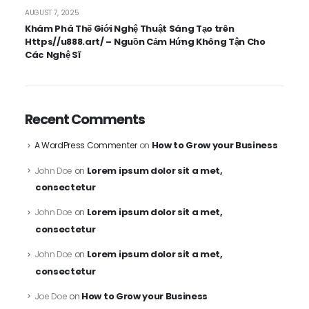
AUGUST 7, 2025
Khám Phá Thế Giới Nghệ Thuật Sáng Tạo trên
Https//u888.art/ – Nguồn Cảm Hứng Không Tận Cho
Các Nghệ Sĩ
Recent Comments
How to Grow your Business
A WordPress Commenter
on
Lorem ipsum dolor sit a met,
John Doe
on
consectetur
Lorem ipsum dolor sit a met,
John Doe
on
consectetur
Lorem ipsum dolor sit a met,
John Doe
on
consectetur
How to Grow your Business
Joe Doe
on