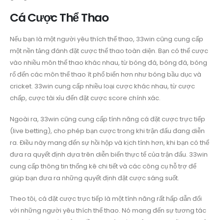
Cá Cược Thể Thao
Nếu bạn là một người yêu thích thể thao, 33win cũng cung cấp
một nền tảng đánh đặt cược thể thao toàn diện. Bạn có thể cược
vào nhiều môn thể thao khác nhau, từ bóng đá, bóng đá, bóng
rổ đến các môn thể thao ít phổ biến hơn như bóng bầu dục và
cricket. 33win cung cấp nhiều loại cược khác nhau, từ cược
chấp, cược tài xỉu đến đặt cược score chính xác.
Ngoài ra, 33win cũng cung cấp tính năng cá đặt cược trực tiếp
(live betting), cho phép bạn cược trong khi trận đấu đang diễn
ra. Điều này mang đến sự hồi hộp và kịch tính hơn, khi bạn có thể
đưa ra quyết định dựa trên diễn biến thực tế của trận đấu. 33win
cung cấp thông tin thống kê chi tiết và các công cụ hỗ trợ để
giúp bạn đưa ra những quyết định đặt cược sáng suốt.
Theo tôi, cá đặt cược trực tiếp là một tính năng rất hấp dẫn đối
với những người yêu thích thể thao. Nó mang đến sự tương tác