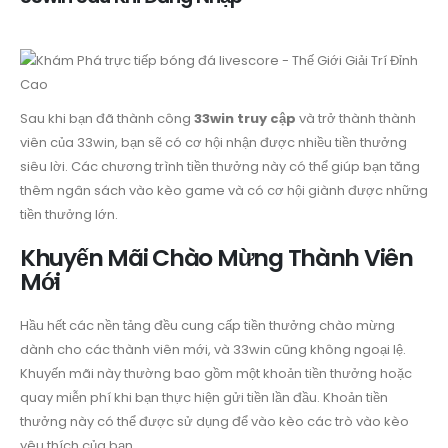
Sau khi bạn đã thành công
33win truy cập
và trở thành thành
viên của 33win, bạn sẽ có cơ hội nhận được nhiều tiền thưởng
siêu lời. Các chương trình tiền thưởng này có thể giúp bạn tăng
thêm ngân sách vào kèo game và có cơ hội giành được những
tiền thưởng lớn.
Khuyến Mãi Chào Mừng Thành Viên
Mới
Hầu hết các nền tảng đều cung cấp tiền thưởng chào mừng
dành cho các thành viên mới, và 33win cũng không ngoại lệ.
Khuyến mãi này thường bao gồm một khoản tiền thưởng hoặc
quay miễn phí khi bạn thực hiện gửi tiền lần đầu. Khoản tiền
thưởng này có thể được sử dụng để vào kèo các trò vào kèo
yêu thích của bạn.