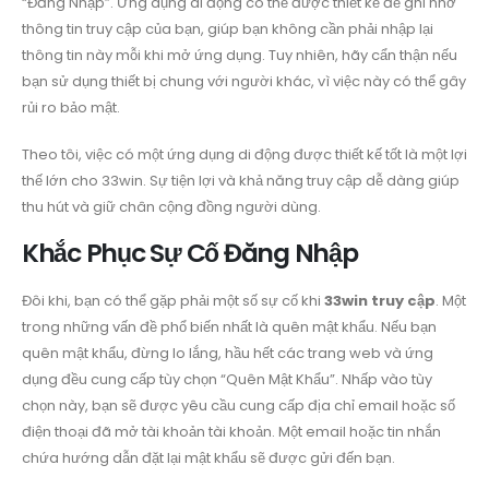
“Đăng Nhập”. Ứng dụng di động có thể được thiết kế để ghi nhớ
thông tin truy cập của bạn, giúp bạn không cần phải nhập lại
thông tin này mỗi khi mở ứng dụng. Tuy nhiên, hãy cẩn thận nếu
bạn sử dụng thiết bị chung với người khác, vì việc này có thể gây
rủi ro bảo mật.
Theo tôi, việc có một ứng dụng di động được thiết kế tốt là một lợi
thế lớn cho 33win. Sự tiện lợi và khả năng truy cập dễ dàng giúp
thu hút và giữ chân cộng đồng người dùng.
Khắc Phục Sự Cố Đăng Nhập
Đôi khi, bạn có thể gặp phải một số sự cố khi
33win truy cập
. Một
trong những vấn đề phổ biến nhất là quên mật khẩu. Nếu bạn
quên mật khẩu, đừng lo lắng, hầu hết các trang web và ứng
dụng đều cung cấp tùy chọn “Quên Mật Khẩu”. Nhấp vào tùy
chọn này, bạn sẽ được yêu cầu cung cấp địa chỉ email hoặc số
điện thoại đã mở tài khoản tài khoản. Một email hoặc tin nhắn
chứa hướng dẫn đặt lại mật khẩu sẽ được gửi đến bạn.