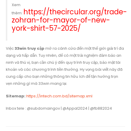
Xem
https://thecircular.org/trade-
thêm:
zohran-for-mayor-of-new-
york-shirt-57-2025/
Việc
33win truy cập
mở ra cánh cửa đến một thế giới giải trí đa
dạng và hấp dẫn. Tuy nhiên, để có một trải nghiệm đảm bảo an
ninh và thú vị, bạn cần chú ý đến quy trình truy cập, bảo mật tài
khoản và các chương trình tiền thưởng. Hy vọng bài viết này đã
cung cấp cho bạn những thông tin hữu ích để tận hưởng trọn
vẹn những gì mà 33win mang lại.
Sitemap:
https://intech.com.bd/sitemap.xml
Inbox tele : @subdomaingov | @Appal2024 | @fb882024