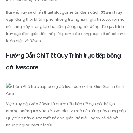
Bài viết này sẽ chiến thuật slot game ăn đậm cách
33win truy
cập
, đồng thời khám phá những trải nghiệm giải trí tuyệt vời mà
nền tảng này mang lại cho cộng đồng người dùng. Từ quy trình
truy cập đơn giản đến thế giới game đa dạng, bạn sẽ có cái nhìn
toàn diện về 33win.
Hướng Dẫn Chi Tiết Quy Trình trực tiếp bóng
đá livescore
Việc truy cập vào 33win là bước đầu tiên để bạn có thể tận
hưởng những trò vào kèo và dịch vụ mà nền tảng này cung cấp.
Quy trình này được thiết kế đơn giản, dễ hiểu, ngay cả đối với
những người mới bắt đầu.