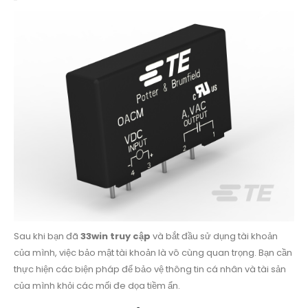
Sau khi bạn đã
33win truy cập
và bắt đầu sử dụng tài khoản
của mình, việc bảo mật tài khoản là vô cùng quan trọng. Bạn cần
thực hiện các biện pháp để bảo vệ thông tin cá nhân và tài sản
của mình khỏi các mối đe dọa tiềm ẩn.