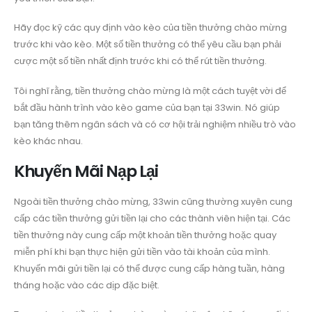
Hãy đọc kỹ các quy định vào kèo của tiền thưởng chào mừng
trước khi vào kèo. Một số tiền thưởng có thể yêu cầu bạn phải
cược một số tiền nhất định trước khi có thể rút tiền thưởng.
Tôi nghĩ rằng, tiền thưởng chào mừng là một cách tuyệt vời để
bắt đầu hành trình vào kèo game của bạn tại 33win. Nó giúp
bạn tăng thêm ngân sách và có cơ hội trải nghiệm nhiều trò vào
kèo khác nhau.
Khuyến Mãi Nạp Lại
Ngoài tiền thưởng chào mừng, 33win cũng thường xuyên cung
cấp các tiền thưởng gửi tiền lại cho các thành viên hiện tại. Các
tiền thưởng này cung cấp một khoản tiền thưởng hoặc quay
miễn phí khi bạn thực hiện gửi tiền vào tài khoản của mình.
Khuyến mãi gửi tiền lại có thể được cung cấp hàng tuần, hàng
tháng hoặc vào các dịp đặc biệt.