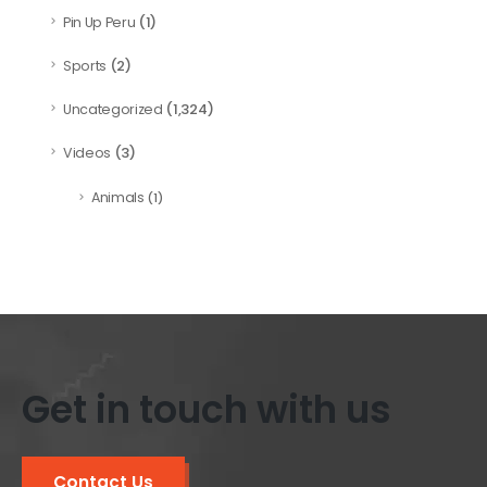
(1)
Pin Up Peru
(2)
Sports
(1,324)
Uncategorized
(3)
Videos
Animals
(1)
Get in touch with us
Contact Us