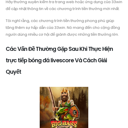
Hãy thường xuyên kiểm tra trang web hoặc ứng dụng của 33win
để cập nhật thông tin về các chương trình tiền thưởng mới nhất.
Tôi nghĩ rằng, các chương trình tiền thưởng phong phú giúp
tăng thêm sự hấp dẫn của 33win. Nó mang đến cho cộng đồng
người dùng nhiều cơ hội để giành được những tiền thưởng lớn.
Các Vấn Đề Thường Gặp Sau Khi Thực Hiện
trực tiếp bóng đá livescore Và Cách Giải
Quyết