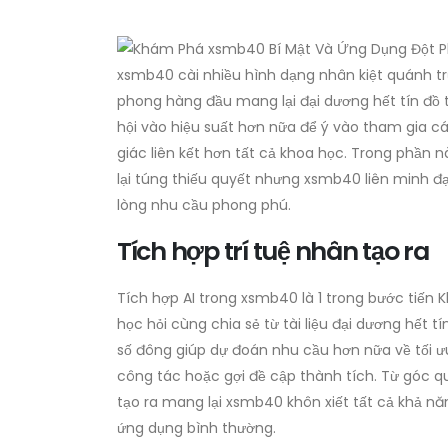
xsmb40 cài nhiều hình dạng nhân kiệt quánh tr
phong hàng đầu mang lại đại dương hết tín đồ 
hội vào hiệu suất hơn nữa để ý vào tham gia cá
giác liên kết hơn tất cả khoa học. Trong phần
lại túng thiếu quyết nhưng xsmb40 liên minh đạ
lòng nhu cầu phong phú.
Tích hợp trí tuệ nhân tạo ra
Tích hợp AI trong xsmb40 là 1 trong bước tiến
học hỏi cùng chia sẻ từ tài liệu đại dương hết tí
số đông giúp dự đoán nhu cầu hơn nữa về tối ư
công tác hoặc gợi đề cập thành tích. Từ góc qu
tạo ra mang lại xsmb40 khôn xiết tất cả khả năng
ứng dụng bình thường.