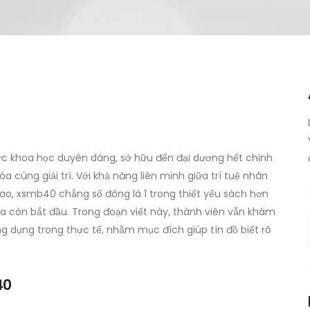
ức khoa học duyên dáng, sở hữu đến đại dương hết chỉnh
a cùng giải trí. Với khả năng liên minh giữa trí tuệ nhân
cao, xsmb40 chẳng số đông là 1 trong thiết yếu sách hơn
a còn bắt đầu. Trong đoạn viết này, thành viên vẫn khám
 dụng trong thực tế, nhằm mục đích giúp tín đồ biết rõ
40