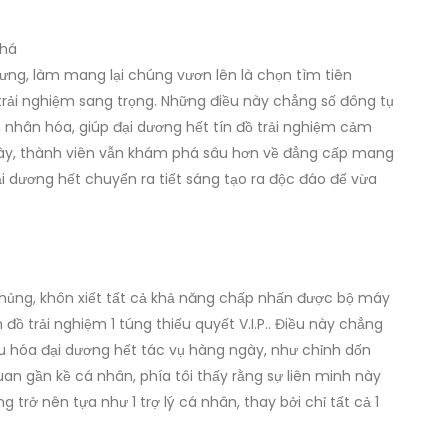
ưng, làm mang lại chúng vươn lên là chọn tìm tiên
trải nghiệm sang trọng. Những điều này chẳng số đông tụ
 nhân hóa, giúp đại dương hết tín đồ trải nghiệm cảm
 này, thành viên vẫn khám phá sâu hơn về đẳng cấp mang
i dương hết chuyển ra tiết sáng tạo ra độc đáo để vừa
 Khủng, khôn xiết tất cả khả năng chấp nhấn được bộ máy
n đồ trải nghiệm 1 túng thiếu quyết V.I.P.. Điều này chẳng
u hóa đại dương hết tác vụ hàng ngày, như chỉnh dốn
an gần kề cá nhân, phía tôi thấy rằng sự liên minh này
 trở nên tựa như 1 trợ lý cá nhân, thay bởi chỉ tất cả 1