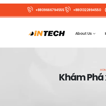
+8809666794555
+8801322894550
About Us
HOM
Khám Phá 