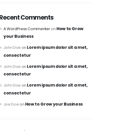
Recent Comments
How to Grow
A WordPress Commenter
on
your Business
Lorem ipsum dolor sit a met,
John Doe
on
consectetur
Lorem ipsum dolor sit a met,
John Doe
on
consectetur
Lorem ipsum dolor sit a met,
John Doe
on
consectetur
How to Grow your Business
Joe Doe
on