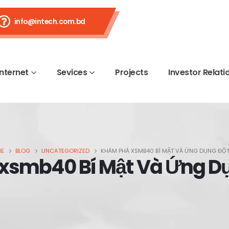
info@intech.com.bd
Internet
Sevices
Projects
Investor Relati
E
BLOG
UNCATEGORIZED
KHÁM PHÁ XSMB40 BÍ MẬT VÀ ỨNG DỤNG ĐỘT
xsmb40 Bí Mật Và Ứng Dụ