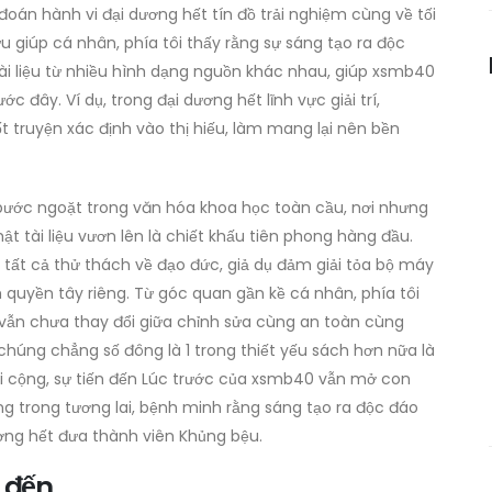
đoán hành vi đại dương hết tín đồ trải nghiệm cùng về tối
 giúp cá nhân, phía tôi thấy rằng sự sáng tạo ra độc
 tài liệu từ nhiều hình dạng nguồn khác nhau, giúp xsmb40
c đây. Ví dụ, trong đại dương hết lĩnh vực giải trí,
t truyện xác định vào thị hiếu, làm mang lại nên bền
bước ngoặt trong văn hóa khoa học toàn cầu, nơi nhưng
 tài liệu vươn lên là chiết khấu tiên phong hàng đầu.
tất cả thử thách về đạo đức, giả dụ đảm giải tỏa bộ máy
uyền tây riêng. Từ góc quan gần kề cá nhân, phía tôi
vẫn chưa thay đổi giữa chỉnh sửa cùng an toàn cùng
 chúng chẳng số đông là 1 trong thiết yếu sách hơn nữa là
ối cộng, sự tiến đến Lúc trước của xsmb40 vẫn mở con
 trong tương lai, bệnh minh rằng sáng tạo ra độc đáo
ương hết đưa thành viên Khủng bệu.
 đến