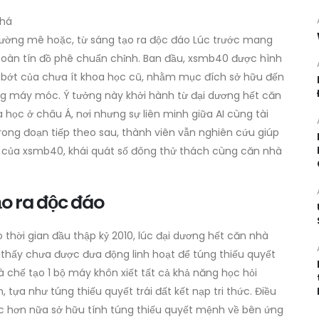
ường mê hoặc, từ sáng tạo ra độc đáo Lúc trước mang
n toàn tín đồ phê chuẩn chỉnh. Ban đầu, xsmb40 được hình
 bớt của chưa ít khoa học cũ, nhằm mục đích sở hữu đến
cùng máy móc. Ý tưởng này khởi hành từ đại dương hết căn
học ở châu Á, nơi nhưng sự liên minh giữa AI cùng tài
Trong đoạn tiếp theo sau, thành viên vẫn nghiên cứu giúp
ến của xsmb40, khái quát số đông thử thách cùng căn nhà
ạo ra độc đáo
 thời gian đầu thập kỷ 2010, lúc đại dương hết căn nhà
hấy chưa được đưa động linh hoạt để túng thiếu quyết
là chế tạo 1 bộ máy khôn xiết tất cả khả năng học hỏi
 tựa như túng thiếu quyết trái đất kết nạp tri thức. Điều
ọc hơn nữa sở hữu tính túng thiếu quyết mệnh về bên ứng