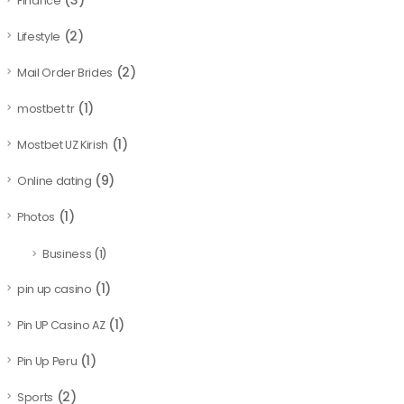
(3)
Finance
(2)
Lifestyle
(2)
Mail Order Brides
(1)
mostbet tr
(1)
Mostbet UZ Kirish
(9)
Online dating
(1)
Photos
Business
(1)
(1)
pin up casino
(1)
Pin UP Casino AZ
(1)
Pin Up Peru
(2)
Sports