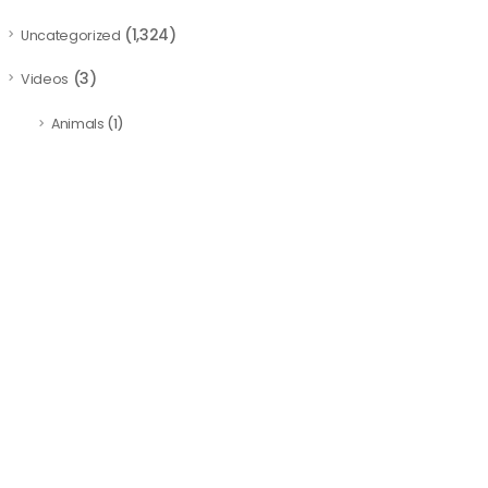
(1,324)
Uncategorized
(3)
Videos
Animals
(1)