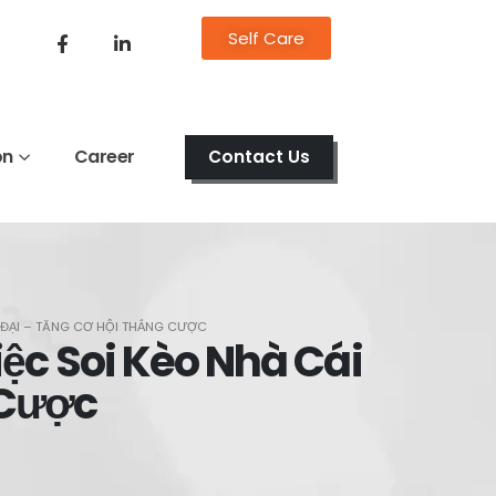
Self Care
on
Career
Contact Us
 ĐẠI – TĂNG CƠ HỘI THẮNG CƯỢC
c Soi Kèo Nhà Cái
 Cược