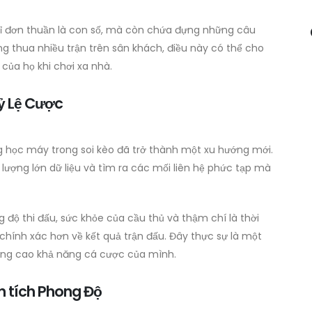
chỉ đơn thuần là con số, mà còn chứa đựng những câu
ng thua nhiều trận trên sân khách, điều này có thể cho
của họ khi chơi xa nhà.
ỷ Lệ Cược
ng học máy trong soi kèo đã trở thành một xu hướng mới.
lượng lớn dữ liệu và tìm ra các mối liên hệ phức tạp mà
độ thi đấu, sức khỏe của cầu thủ và thậm chí là thời
 chính xác hơn về kết quả trận đấu. Đây thực sự là một
ng cao khả năng cá cược của mình.
n tích Phong Độ