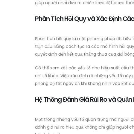
giúp người chơi đưa ra chiến lược đặt cược t
Phân Tích Hồi Quy và Xác Định Cá
Phân tích hồi quy là một phương pháp rất hữu 
trận đấu. Bằng cách tạo ra các mô hình hồi quy
quyết định đến kết quả thắng thua của đội bóng
Có thể xem xét các yếu tố như hiệu suất cầu th
chỉ số khác. Việc xác định rõ những yếu tố này
phong độ tốt ngay cả khi không nhìn vào kết qu
Hệ Thống Đánh Giá Rủi Ro và Quản 
Một trong những yếu tố quan trọng mà người chơ
đánh giá rủi ro hiệu quả không chỉ giúp người c