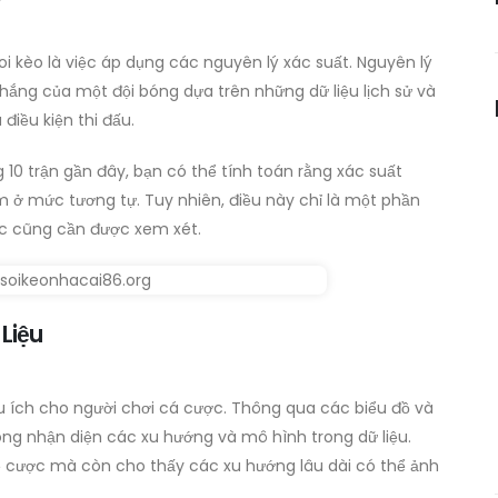
i kèo là việc áp dụng các nguyên lý xác suất. Nguyên lý
hắng của một đội bóng dựa trên những dữ liệu lịch sử và
 điều kiện thi đấu.
 10 trận gần đây, bạn có thể tính toán rằng xác suất
m ở mức tương tự. Tuy nhiên, điều này chỉ là một phần
hác cũng cần được xem xét.
Liệu
u ích cho người chơi cá cược. Thông qua các biểu đồ và
ng nhận diện các xu hướng và mô hình trong dữ liệu.
lệ cược mà còn cho thấy các xu hướng lâu dài có thể ảnh