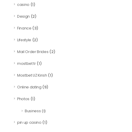
(1)
casino
(2)
Design
(3)
Finance
(2)
Lifestyle
(2)
Mail Order Brides
(1)
mostbet tr
(1)
Mostbet UZ Kirish
(9)
Online dating
(1)
Photos
Business
(1)
(1)
pin up casino