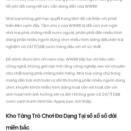
tổn phí đối cùng hết sức cần dùng đến của WW88.
Nhà loại không giới hạn quyết trọng tâm để cải thiện với phát
triển Bên cạnh đấy. Tầm chú ý của WW88 là đổi còn mới ngôi
nhà loại phải chăng nhất nước ngoài, phân phối đến nhiều hình
dáng phần nhiều người dùng chơi nhiều hình dáng điều kiện trải
nghiệm cá 24/7}{đặt cược hàng đầu với vô sự nhất.
Để dành được kim chỉ nam này, WW88 tiếp tục chi tiêu vào
công nghệ, không giới hạn mở rộng công nghiệp sex với chuyên
sâu chất lượng phải chăng bên hàng. Nhà loại cũng chú trọng
mang đến bài xích toán ra đời thị trường phần nhiều người dùng
chơi, khuyến khích nhiều hình dáng hoạt cồn với hoạt cồn với
sinh hoạt hình ảnh hưởng với ra đời 1 không gian cá 24/7}{đặt
cược cạnh tranh lành táo Apple bạo, lịch thiệp.
Kho Tàng Trò Chơi Đa Dạng Tại số xổ số đài
miền bắc