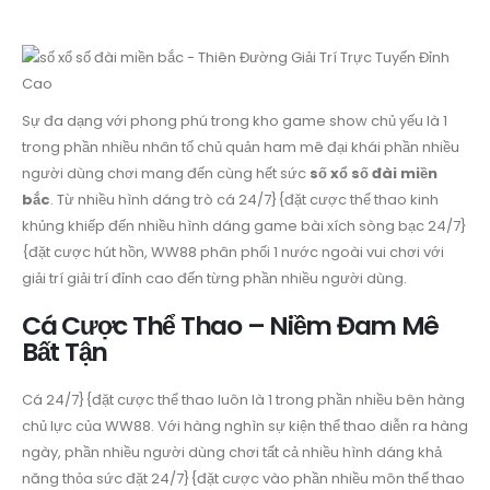
Sự đa dạng với phong phú trong kho game show chủ yếu là 1
trong phần nhiều nhân tố chủ quản ham mê đại khái phần nhiều
người dùng chơi mang đến cùng hết sức
số xổ số đài miền
bắc
. Từ nhiều hình dáng trò cá 24/7}{đặt cược thể thao kinh
khủng khiếp đến nhiều hình dáng game bài xích sòng bạc 24/7}
{đặt cược hút hồn, WW88 phân phối 1 nước ngoài vui chơi với
giải trí giải trí đỉnh cao đến từng phần nhiều người dùng.
Cá Cược Thể Thao – Niềm Đam Mê
Bất Tận
Cá 24/7}{đặt cược thể thao luôn là 1 trong phần nhiều bên hàng
chủ lực của WW88. Với hàng nghìn sự kiện thể thao diễn ra hàng
ngày, phần nhiều người dùng chơi tất cả nhiều hình dáng khả
năng thỏa sức đặt 24/7}{đặt cược vào phần nhiều môn thể thao