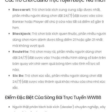
Các Trò Chơi Casino Trực Tuyến Được Yêu Thích
Baccarat:
Trò chơi bài xích cung cung cấp được nhất,
phần nhiều người dùng chơi đặt 24/7}{đặt cược vào cửa
Banker hoặc Player để chú ý cửa nào tất cả điểm số gần 9
hơn.
Blackjack:
Trò chơi bài xích quen thuộc, phần nhiều người
dùng chơi núm dành được tổng điểm 21 hoặc gần 21 nhất
mà không vượt quá.
Roulette:
Trò chơi may rủi, phần nhiều người dùng chơi
đặt 24/7}{đặt cược vào 1 hoặc nhiều hình dáng số bên trên
bàn quay với chờ xem quả bóng lâm vào tình nỗ lực số
nào.
Sic Bo:
Trò chơi xúc xắc, phần nhiều người dùng chơi đặt
24/7}{đặt cược vào thành quả khác nhau của cha nhỏ xúc
xắc.
Điểm Đặc Biệt Của Sòng Bài Trực Tuyến WW88
Người thật phân tách bài xích (dealer) chuyên nghiệp, xây