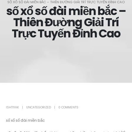
SỐ XỔ SỐ ĐÀI MIỀN BẮC – THIÊN ĐƯỜNG GIẢI TRÍ TRỰC TUYẾN ĐỈNH CAO
số xổ số đài miền bắc –
Thiên Đường Giải Trí
Trực Tuyến Đỉnh Cao
ISHTIYAK
UNCATEGORIZED
0 COMMENTS
số xổ số đài miền bắc