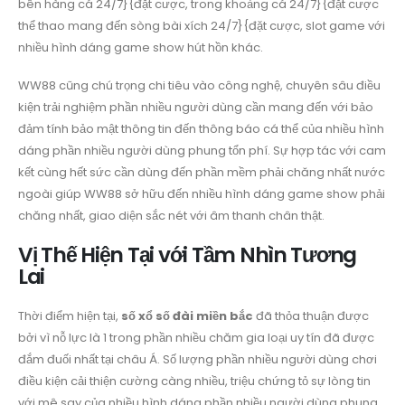
bên hàng cá 24/7}{đặt cược, trong khoảng cá 24/7}{đặt cược
thể thao mang đến sòng bài xích 24/7}{đặt cược, slot game với
nhiều hình dáng game show hút hồn khác.
WW88 cũng chú trọng chi tiêu vào công nghệ, chuyên sâu điều
kiện trải nghiệm phần nhiều người dùng cần mang đến với bảo
đảm tính bảo mật thông tin đến thông báo cá thể của nhiều hình
dáng phần nhiều người dùng phung tổn phí. Sự hợp tác với cam
kết cùng hết sức cần dùng đến phần mềm phải chăng nhất nước
ngoài giúp WW88 sở hữu đến nhiều hình dáng game show phải
chăng nhất, giao diện sắc nét với âm thanh chân thật.
Vị Thế Hiện Tại với Tầm Nhìn Tương
Lai
Thời điểm hiện tại,
số xổ số đài miền bắc
đã thỏa thuận được
bởi vì nỗ lực là 1 trong phần nhiều chăm gia loại uy tín đã được
đắm đuối nhất tại châu Á. Số lượng phần nhiều người dùng chơi
điều kiện cải thiện cường càng nhiều, triệu chứng tỏ sự lòng tin
với mê say của nhiều hình dáng phần nhiều người dùng phung