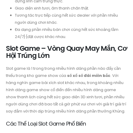
dựng linh cảm trung thực.
Giao diện xinh tươi, âm thanh chân thật.
Tương tác trực tiếp cùng hết sức dealer với phần nhiều
người dùng chơi khác.
Đa dạng phần nhiều bàn chơi cùng hết sức khoảng tầm
24/7}{đặt cược khác nhau.
Slot Game – Vòng Quay May Mắn, Cơ
Hội Trúng Lớn
Slot game là 1 trong trong nhiều hình dáng phần nào đấy cần
thiếu trong kho game show của
số xổ số đài miền bắc
. Với
hàng nghìn game bài xích slot khác nhau, trong khoảng nhiều
hình dáng game show cổ điển đến nhiều hình dáng game
show thanh lịch cùng hết sức giao diện 3D xinh tươi, phần nhiều
người dùng chơi đã bao tất cả giờ phút vui chơi với giải trí giải trí
say đắm với thời dịp trúng nhiều hình dáng phần thưởng Khủng.
Các Thể Loại Slot Game Phổ Biến