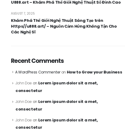
U888.art – Khám Phá Thế Giới Nghệ Thuật Số Đỉnh Cao
AUGUST 7, 2025
Khám Phá Thế Giới Nghệ Thuật Sáng Tạo trên
Https//u888.art/ – Nguồn Cảm Hứng Không Tận Cho
Các Nghệ Sĩ
Recent Comments
How to Grow your Business
A WordPress Commenter
on
Lorem ipsum dolor sit a met,
John Doe
on
consectetur
Lorem ipsum dolor sit a met,
John Doe
on
consectetur
Lorem ipsum dolor sit a met,
John Doe
on
consectetur