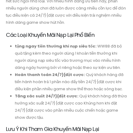
hết sức ngôi nhà loại. Với nhiều hình dáng ưu tiên này, phần
nhiều người dùng chơi đã luôn được càng nhiều cồn lực để đón
tục điều kiện cá 24/7}{đặt cược với điều kiện trải nghiệm nhiều
hình dáng game show hút hồn.
Các Loại Khuyến Mãi Nạp Lại Phổ Biến
tặng ngay tiền thưởng khi nạp siêu tốc:
WW88 đã bộ
quà tặng kèm theo người dùng 1 khoản tiền thưởng khi
người dùng nạp siêu tốc vào trương mục vào nhiều hình
dáng ngày hương bởi vì riêng hoặc theo sự kiện ưu tiên.
Hoàn thanh toán 24/7}{đặt cược:
Quý khách hàng đã
tiến hành hoàn trả 1 phần nào đấy tiền 24/7}{đặt cược khi
điều kiện phần nhiều game show thể thao hoặc sòng bạc.
Tăng xác suất 24/7}{đặt cược:
Quý khách hàng đã thừa
hưởng xác suất 24/7}{đặt cược cao Khủng hơn khi đặt
24/7}{đặt cược vào phần nhiều cuộc chiến hoặc game
show được tậu.
Lưu Ý Khi Tham Gia Khuyến Mãi Nạp Lại