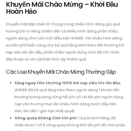
Khuyến Mãi Chào Mừng – Khởi Đầu
Hoàn Hảo
Khuyến mãi tiếp nhận là 1 trong trong nhiều hình dáng gói quà
hương bởi vì riêng chiếm đến cả nhiều hình dáng phần nhiều
người dùng chơi còn mới điều kiện WW88. Với nhiều hình dáng
ưu tiên phổ biến cũng như bộ quà tặng kèm theo tiền thưởng khi
nạp siêu tốc lần đầu, phần nhiều người dùng chơi đã chỉ 1 khởi
đầu thuận lợi với cải thiện thời dịp thành quả.
Các Loại Khuyến Mãi Chào Mừng Thường Gặp
tặng ngay tiền thưởng 100% khi nạp siêu tốc lần đầu:
WW88 đã bộ quà tặng kèm theo người dùng 1 khoản tiền
thưởng tương xứng cùng hết sức số chi tổn phí người dùng
nạp vào trương mục lần nhiều hình dáng bước đầu tiên
tiên, lên đến 1 giới hạn nhất quyết.
Vòng quay không tính tổn phí:
Quý khách hàng đã
nhận được 1 số ít vòng quay không tính tổn phí để chơi phần