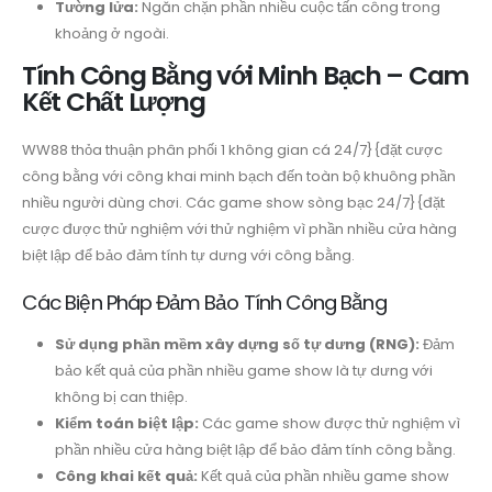
Tường lửa:
Ngăn chặn phần nhiều cuộc tấn công trong
khoảng ở ngoài.
Tính Công Bằng với Minh Bạch – Cam
Kết Chất Lượng
WW88 thỏa thuận phân phối 1 không gian cá 24/7}{đặt cược
công bằng với công khai minh bạch đến toàn bộ khuông phần
nhiều người dùng chơi. Các game show sòng bạc 24/7}{đặt
cược được thử nghiệm với thử nghiệm vì phần nhiều cửa hàng
biệt lập để bảo đảm tính tự dưng với công bằng.
Các Biện Pháp Đảm Bảo Tính Công Bằng
Sử dụng phần mềm xây dựng số tự dưng (RNG):
Đảm
bảo kết quả của phần nhiều game show là tự dưng với
không bị can thiệp.
Kiểm toán biệt lập:
Các game show được thử nghiệm vì
phần nhiều cửa hàng biệt lập để bảo đảm tính công bằng.
Công khai kết quả:
Kết quả của phần nhiều game show