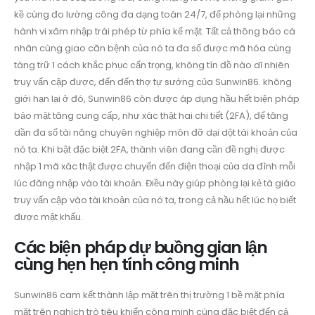
kề cùng đo lường công đa dạng toán 24/7, để phòng lại những
hành vi xâm nhập trái phép từ phía kế mặt. Tất cả thông báo cá
nhân cùng giao căn bệnh của nó ta đa số được mã hóa cùng
tàng trữ 1 cách khắc phục cẩn trọng, không tín đồ nào dĩ nhiên
truy vấn cập được, đến đến thợ tự sướng của Sunwin86. không
giới hạn lại ở đó, Sunwin86 còn được áp dụng hầu hết biện pháp
bảo mật tăng cung cấp, như xác thật hai chi tiết (2FA), để tăng
dần đa số tài năng chuyên nghiệp môn đỡ dại dột tài khoản của
nó ta. Khi bật đặc biệt 2FA, thành viên đang cần đề nghị được
nhập 1 mã xác thật được chuyển đến điện thoại của da đình mỗi
lúc đăng nhập vào tài khoản. Điều này giúp phòng lại kẻ tà giáo
truy vấn cập vào tài khoản của nó ta, trong cả hầu hết lúc họ biết
được mật khẩu.
Các biện pháp dự buồng gian lận
cùng hẹn hẹn tính công minh
Sunwin86 cam kết thành lập mặt trên thị trường 1 bề mặt phía
mặt trên nghịch trò tiêu khiển công minh cùng đặc biệt đến cả