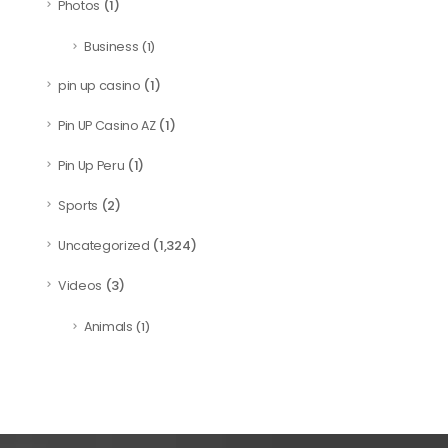
(1)
Photos
Business
(1)
(1)
pin up casino
(1)
Pin UP Casino AZ
(1)
Pin Up Peru
(2)
Sports
(1,324)
Uncategorized
(3)
Videos
Animals
(1)