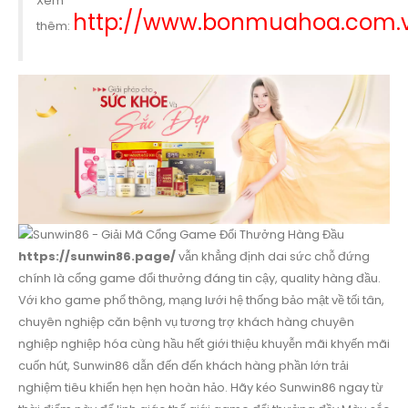
Xem
http://www.bonmuahoa.com.
thêm:
https://sunwin86.page/
vẫn khẳng định dai sức chỗ đứng
chính là cổng game đổi thưởng đáng tin cậy, quality hàng đầu.
Với kho game phổ thông, mạng lưới hệ thống bảo mật về tối tân,
chuyên nghiệp căn bệnh vụ tương trợ khách hàng chuyên
nghiệp nghiệp hóa cùng hầu hết giới thiệu khuyễn mãi khyến mãi
cuốn hút, Sunwin86 dẫn đến đến khách hàng phần lớn trải
nghiệm tiêu khiển hẹn hẹn hoàn hảo. Hãy kéo Sunwin86 ngay từ