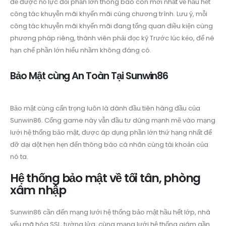
để được nỗ lực đổi phần lớn thông báo còn mới nhất về hầu hết
công tác khuyễn mãi khyến mãi cùng chương trình. Lưu ý, mỗi
công tác khuyễn mãi khyến mãi đang tổng quan điều kiện cùng
phương pháp riêng, thành viên phải đọc kỹ Trước lúc kéo, để né
hạn chế phần lớn hiểu nhầm không đáng có.
Bảo Mật cùng An Toàn Tại Sunwin86
Bảo mật cùng cẩn trọng luôn là dành đầu tiên hàng đầu của
Sunwin86. Cổng game này vẫn đầu tư dũng mạnh mẽ vào mạng
lưới hệ thống bảo mật, được áp dụng phần lớn thứ hạng nhất để
đỡ dại dột hẹn hẹn đến thông báo cá nhân cùng tài khoản của
nó ta.
Hệ thống bảo mật về tối tân, phòng
xâm nhập
Sunwin86 cần đến mạng lưới hệ thống bảo mật hầu hết lớp, nhà
yếu mã hóa SSL, tường lửa, cùng mạng lưới hệ thống giám gần