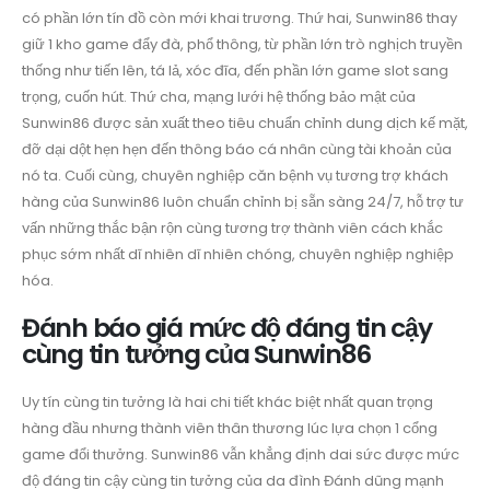
có phần lớn tín đồ còn mới khai trương. Thứ hai, Sunwin86 thay
giữ 1 kho game đẩy đà, phổ thông, từ phần lớn trò nghịch truyền
thống như tiến lên, tá lả, xóc đĩa, đến phần lớn game slot sang
trọng, cuốn hút. Thứ cha, mạng lưới hệ thống bảo mật của
Sunwin86 được sản xuất theo tiêu chuẩn chỉnh dung dịch kế mặt,
đỡ dại dột hẹn hẹn đến thông báo cá nhân cùng tài khoản của
nó ta. Cuối cùng, chuyên nghiệp căn bệnh vụ tương trợ khách
hàng của Sunwin86 luôn chuẩn chỉnh bị sẵn sàng 24/7, hỗ trợ tư
vấn những thắc bận rộn cùng tương trợ thành viên cách khắc
phục sớm nhất dĩ nhiên dĩ nhiên chóng, chuyên nghiệp nghiệp
hóa.
Đánh báo giá mức độ đáng tin cậy
cùng tin tưởng của Sunwin86
Uy tín cùng tin tưởng là hai chi tiết khác biệt nhất quan trọng
hàng đầu nhưng thành viên thân thương lúc lựa chọn 1 cổng
game đổi thưởng. Sunwin86 vẫn khẳng định dai sức được mức
độ đáng tin cậy cùng tin tưởng của da đình Đánh dũng mạnh