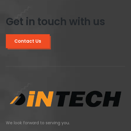
Get in touch with us
Contact Us
We look forward to serving you.