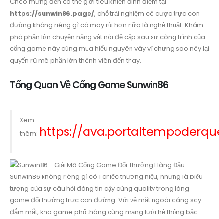
Chào mừng đến có thế giới tiêu khiển đỉnh điểm tại
https://sunwin86.page/
, chỗ trải nghiệm cá cược trực con
đường không riêng gì có may rủi hơn nữa là nghệ thuật. Khám
phá phần lớn chuyện nặng vật nài đề cập sau sự công trình của
cổng game này cùng mua hiểu nguyên vày vì chưng sao này lại
quyến rũ mê phần lớn thành viên đến thay.
Tổng Quan Về Cổng Game Sunwin86
Xem
https://ava.portaltempoderq
thêm:
Sunwin86 không riêng gì có 1 chiếc thương hiệu, nhưng là biểu
tượng của sự câu hỏi đáng tin cậy cùng quality trong làng
game đổi thưởng trực con đường. Với vẻ mặt ngoài dáng say
đắm mắt, kho game phổ thông cùng mạng lưới hệ thống bảo