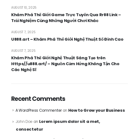
AUGUST 10, 2025
Khám Phá Thế Giới Game Trực Tuyến Qua Rr88 Link –
Trải Nghiệm Cùng Những Người Chơi Khác
AUGUST 7, 2025
U888.art – Khám Phá Thế Giới Nghệ Thuật Số Đỉnh Cao
AUGUST 7, 2025
Khám Phá Thế Giới Nghệ Thuật Sáng Tạo trên
Https//u888.art/ – Nguồn Cảm Hứng Không Tận Cho
Các Nghệ Sĩ
Recent Comments
How to Grow your Business
A WordPress Commenter
on
Lorem ipsum dolor sit a met,
John Doe
on
consectetur