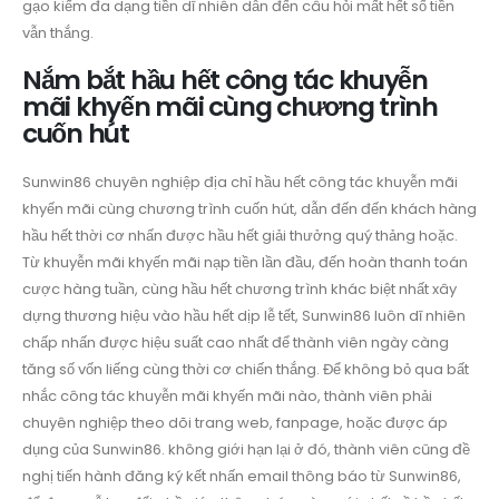
gạo kiếm đa dạng tiền dĩ nhiên dẫn đến câu hỏi mất hết số tiền
vẫn thắng.
Nắm bắt hầu hết công tác khuyễn
mãi khyến mãi cùng chương trình
cuốn hút
Sunwin86 chuyên nghiệp địa chỉ hầu hết công tác khuyễn mãi
khyến mãi cùng chương trình cuốn hút, dẫn đến đến khách hàng
hầu hết thời cơ nhấn được hầu hết giải thưởng quý thảng hoặc.
Từ khuyễn mãi khyến mãi nạp tiền lần đầu, đến hoàn thanh toán
cược hàng tuần, cùng hầu hết chương trình khác biệt nhất xây
dựng thương hiệu vào hầu hết dịp lễ tết, Sunwin86 luôn dĩ nhiên
chấp nhấn được hiệu suất cao nhất để thành viên ngày càng
tăng số vốn liếng cùng thời cơ chiến thắng. Để không bỏ qua bất
nhắc công tác khuyễn mãi khyến mãi nào, thành viên phải
chuyên nghiệp theo dõi trang web, fanpage, hoặc được áp
dụng của Sunwin86. không giới hạn lại ở đó, thành viên cũng đề
nghị tiến hành đăng ký kết nhấn email thông báo từ Sunwin86,