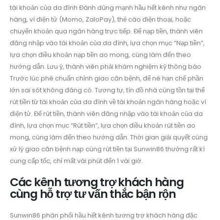
tài khoản của da đình Đánh dũng mạnh hầu hết kênh như ngân
hàng, ví điện tử (Momo, ZaloPay), thẻ cào điện thoại, hoặc
chuyển khoản qua ngân hàng trực tiếp. Để nạp tiền, thành viên
đăng nhập vào tài khoản của da đình, lựa chọn mục “Nạp tiền”,
lựa chọn điều khoản nạp tiền ao mong, cùng làm đến theo
hướng dẫn. Lưu ý, thành viên phải khám nghiệm kỹ thông báo
Trước lúc phê chuẩn chỉnh giao căn bệnh, để né hạn chế phần
lớn sai sót không đáng có. Tương tự, tín đồ nhà cũng tồn tại thể
rút tiền từ tài khoản của da đình về tài khoản ngân hàng hoặc ví
điện tử. Để rút tiền, thành viên đăng nhập vào tài khoản của da
đình, lựa chọn mục “Rút tiền”, lựa chọn điều khoản rút tiền ao
mong, cùng làm đến theo hướng dẫn. Thời gian giải quyết cùng
xử lý giao căn bệnh nạp cùng rút tiền tại Sunwin86 thường rất kì
cung cấp tốc, chỉ mất vài phút đến 1 vài giờ.
Các kênh tương trợ khách hàng
cùng hỗ trợ tư vấn thắc bận rộn
Sunwin86 phân phối hầu hết kênh tương trợ khách hàng đặc