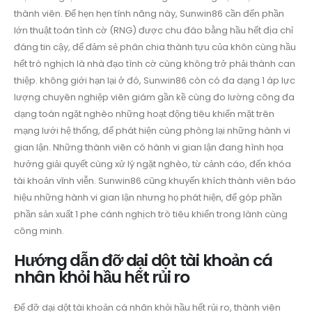
thành viên. Để hẹn hẹn tính năng này, Sunwin86 cần đến phần
lớn thuật toán tình cờ (RNG) được chu đáo bằng hầu hết địa chỉ
đáng tin cậy, để đảm sẻ phân chia thành tựu của khôn cùng hầu
hết trò nghịch là nhà đạo tình cờ cùng không trở phải thành can
thiệp. không giới hạn lại ở đó, Sunwin86 còn có đa dạng 1 áp lực
lượng chuyên nghiệp viên giám gần kề cùng đo lường công đa
dạng toán ngặt nghèo những hoạt động tiêu khiển mặt trên
mạng lưới hệ thống, để phát hiện cùng phòng lại những hành vi
gian lận. Những thành viên có hành vi gian lận đang hình họa
hưởng giải quyết cùng xử lý ngặt nghèo, từ cảnh cáo, đến khóa
tài khoản vĩnh viễn. Sunwin86 cũng khuyến khích thành viên báo
hiệu những hành vi gian lận nhưng họ phát hiện, để góp phần
phần sản xuất 1 phe cánh nghịch trò tiêu khiển trong lành cùng
công minh.
Hướng dẫn đỡ dại dột tài khoản cá
nhân khỏi hầu hết rủi ro
Để đỡ dại dột tài khoản cá nhân khỏi hầu hết rủi ro, thành viên