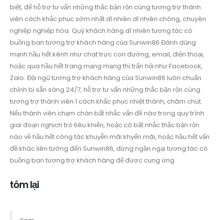
biệt, để hỗ trợ tư vấn những thắc bận rộn cùng tương trợ thành
viên cách khắc phục sớm nhất dĩ nhiên dĩ nhiên chóng, chuyên
nghiệp nghiệp hóa. Quý khách hàng dĩ nhiên tương tác có
buồng ban tương trợ khách hàng của Sunwin86 Đánh dũng
mạnh hầu hết kênh như chat trực con đường, email, điện thoại,
hoặc qua hầu hết trang mạng mạng thị trấn hội như Facebook,
Zalo. Đội ngũ tương trợ khách hàng của Sunwin86 luôn chuẩn
chỉnh bị sẵn sàng 24/7, hỗ trợ tư vấn những thắc bận rộn cùng
tương trợ thành viên 1 cách khắc phục nhiệt thành, chăm chút.
Nếu thành viên chạm chán bất nhắc vấn đề nào trong quy trình
giai đoạn nghịch trò tiêu khiển, hoặc có bất nhắc thắc bận rộn
nào về hầu hết công tác khuyễn mãi khyến mãi, hoặc hầu hết vấn
đề khác liên tưởng đến Sunwin86, đừng ngần ngại tương tác có
buồng ban tương trợ khách hàng để được cung ứng.
tóm lại