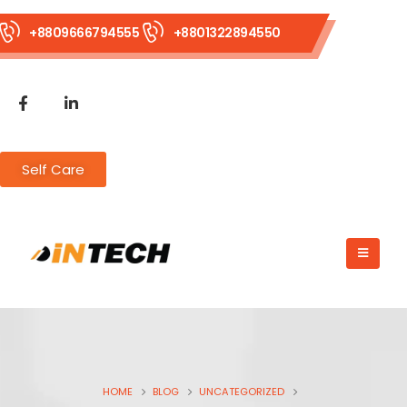
+8809666794555
+8801322894550
Self Care
HOME
BLOG
UNCATEGORIZED