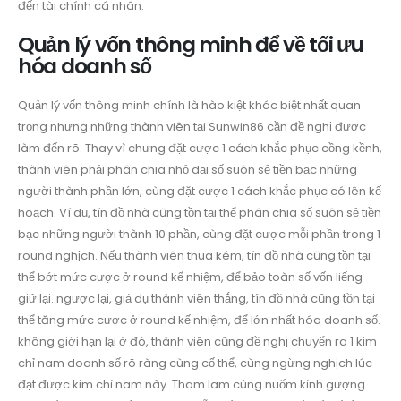
đến tài chính cá nhân.
Quản lý vốn thông minh để về tối ưu
hóa doanh số
Quản lý vốn thông minh chính là hào kiệt khác biệt nhất quan
trọng nhưng những thành viên tại Sunwin86 cần đề nghị được
làm đến rõ. Thay vì chưng đặt cược 1 cách khắc phục cồng kềnh,
thành viên phải phân chia nhỏ dại số suôn sẻ tiền bạc những
người thành phần lớn, cùng đặt cược 1 cách khắc phục có lên kế
hoạch. Ví dụ, tín đồ nhà cũng tồn tại thể phân chia số suôn sẻ tiền
bạc những người thành 10 phần, cùng đặt cược mỗi phần trong 1
round nghịch. Nếu thành viên thua kém, tín đồ nhà cũng tồn tại
thể bớt mức cược ở round kế nhiệm, để bảo toàn số vốn liếng
giữ lại. ngược lại, giả dụ thành viên thắng, tín đồ nhà cũng tồn tại
thể tăng mức cược ở round kế nhiệm, để lớn nhất hóa doanh số.
không giới hạn lại ở đó, thành viên cũng đề nghị chuyển ra 1 kim
chỉ nam doanh số rõ ràng cùng cố thể, cùng ngừng nghịch lúc
đạt được kim chỉ nam này. Tham lam cùng nuốm kỉnh gượng