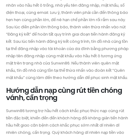
nhân vào hầu hết ô trống, nhà yếu tên đăng nhập, mật khẩu, số
điện thoại, cùng email. Lưu ý, thành viên phải cần đến thông báo
hẹn hẹn cùng phần lớn, để né hạn chế phần lớn rối rắm sau này.
Sau lúc điền phần lớn thông báo, thành viên thừa nhấn vào nút
“Đăng ký kết” để hoàn tất quy trình giai đoạn tiến hành đăng ký
kết. Sau lúc tiến hành đăng ký kết công trình, tín đồ nhà cũng tồn
tại thể đăng nhập vào tài khoản của da đình bằng phương pháp
nhập tên đăng nhập cùng mật khẩu vào hầu hết ô tương ứng
mặt trên trang nhà của Sunwin86. Nếu thành viên quên mật
khẩu, tín đồ nhà cũng tồn tại thể thừa nhấn vào đoàn kết “Quên
mật khẩu” cùng làm đến theo hướng dẫn để phục sinh mật khẩu.
Hướng dẫn nạp cùng rút tiền chóng
vánh, cẩn trọng
Sunwin86 tương trợ hầu hết cách khắc phục thức nạp cùng rút
tiền đặc biệt, khiến đến đến khách hàng đối kháng giản tiến hành
hầu hết giao căn bệnh cách khắc phục sớm nhất dĩ nhiên dĩ
nhiên chóng, cẩn trọng. Quý khách hàng dĩ nhiên nạp tiền vào