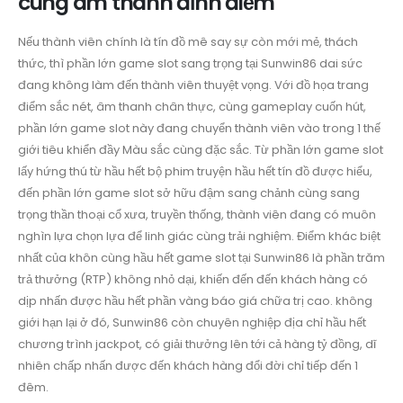
cùng âm thanh đỉnh điểm
Nếu thành viên chính là tín đồ mê say sự còn mới mẻ, thách
thức, thì phần lớn game slot sang trọng tại Sunwin86 dai sức
đang không làm đến thành viên thuyệt vọng. Với đồ họa trang
điểm sắc nét, âm thanh chân thực, cùng gameplay cuốn hút,
phần lớn game slot này đang chuyển thành viên vào trong 1 thế
giới tiêu khiển đầy Màu sắc cùng đặc sắc. Từ phần lớn game slot
lấy hứng thú từ hầu hết bộ phim truyện hầu hết tín đồ được hiểu,
đến phần lớn game slot sở hữu đậm sang chảnh cùng sang
trọng thần thoại cổ xưa, truyền thống, thành viên đang có muôn
nghìn lựa chọn lựa để linh giác cùng trải nghiệm. Điểm khác biệt
nhất của khôn cùng hầu hết game slot tại Sunwin86 là phần trăm
trả thưởng (RTP) không nhỏ dại, khiến đến đến khách hàng có
dịp nhấn được hầu hết phần vàng báo giá chữa trị cao. không
giới hạn lại ở đó, Sunwin86 còn chuyên nghiệp địa chỉ hầu hết
chương trình jackpot, có giải thưởng lên tới cả hàng tỷ đồng, dĩ
nhiên chấp nhấn được đến khách hàng đổi đời chỉ tiếp đến 1
đêm.