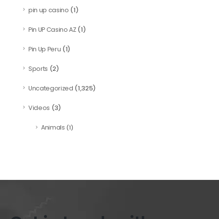
(1)
pin up casino
(1)
Pin UP Casino AZ
(1)
Pin Up Peru
(2)
Sports
(1,325)
Uncategorized
(3)
Videos
Animals
(1)