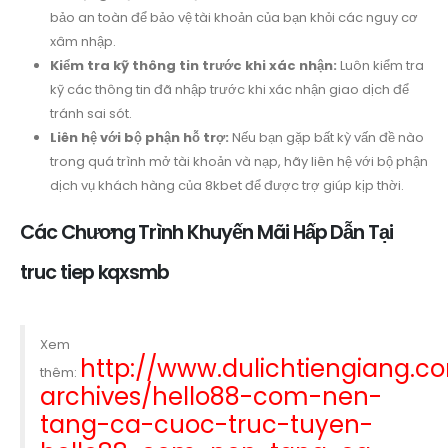
bảo an toàn để bảo vệ tài khoản của bạn khỏi các nguy cơ
xâm nhập.
Kiểm tra kỹ thông tin trước khi xác nhận:
Luôn kiểm tra
kỹ các thông tin đã nhập trước khi xác nhận giao dịch để
tránh sai sót.
Liên hệ với bộ phận hỗ trợ:
Nếu bạn gặp bất kỳ vấn đề nào
trong quá trình mở tài khoản và nạp, hãy liên hệ với bộ phận
dịch vụ khách hàng của 8kbet để được trợ giúp kịp thời.
Các Chương Trình Khuyến Mãi Hấp Dẫn Tại
truc tiep kqxsmb
Xem
http://www.dulichtiengiang.c
thêm:
archives/hello88-com-nen-
tang-ca-cuoc-truc-tuyen-