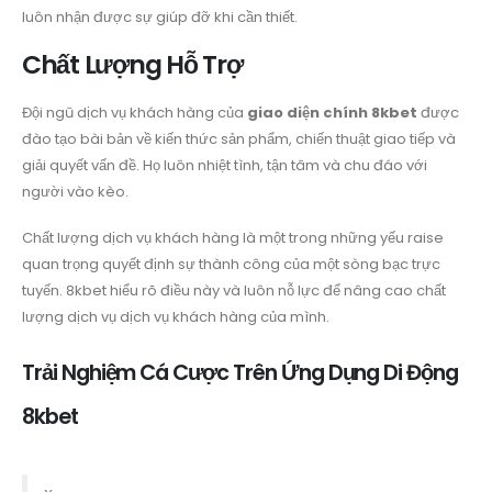
luôn nhận được sự giúp đỡ khi cần thiết.
Chất Lượng Hỗ Trợ
Đội ngũ dịch vụ khách hàng của
giao diện chính 8kbet
được
đào tạo bài bản về kiến thức sản phẩm, chiến thuật giao tiếp và
giải quyết vấn đề. Họ luôn nhiệt tình, tận tâm và chu đáo với
người vào kèo.
Chất lượng dịch vụ khách hàng là một trong những yếu raise
quan trọng quyết định sự thành công của một sòng bạc trực
tuyến. 8kbet hiểu rõ điều này và luôn nỗ lực để nâng cao chất
lượng dịch vụ dịch vụ khách hàng của mình.
Trải Nghiệm Cá Cược Trên Ứng Dụng Di Động
8kbet