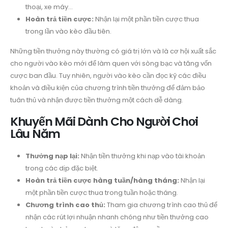
thoại, xe máy…
Hoàn trả tiền cược:
Nhận lại một phần tiền cược thua
trong lần vào kèo đầu tiên.
Những tiền thưởng này thường có giá trị lớn và là cơ hội xuất sắc
cho người vào kèo mới để làm quen với sòng bạc và tăng vốn
cược ban đầu. Tuy nhiên, người vào kèo cần đọc kỹ các điều
khoản và điều kiện của chương trình tiền thưởng để đảm bảo
tuân thủ và nhận được tiền thưởng một cách dễ dàng.
Khuyến Mãi Dành Cho Người Chơi
Lâu Năm
Thưởng nạp lại:
Nhận tiền thưởng khi nạp vào tài khoản
trong các dịp đặc biệt.
Hoàn trả tiền cược hàng tuần/hàng tháng:
Nhận lại
một phần tiền cược thua trong tuần hoặc tháng.
Chương trình cao thủ:
Tham gia chương trình cao thủ để
nhận các rút lợi nhuận nhanh chóng như tiền thưởng cao