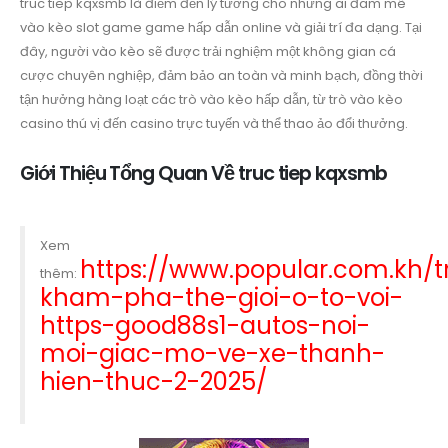
truc tiep kqxsmb là điểm đến lý tưởng cho những ai đam mê
vào kèo slot game game hấp dẫn online và giải trí đa dạng. Tại
đây, người vào kèo sẽ được trải nghiệm một không gian cá
cược chuyên nghiệp, đảm bảo an toàn và minh bạch, đồng thời
tận hưởng hàng loạt các trò vào kèo hấp dẫn, từ trò vào kèo
casino thú vị đến casino trực tuyến và thể thao ảo đổi thưởng.
Giới Thiệu Tổng Quan Về truc tiep kqxsmb
Xem
https://www.popular.com.kh/t
thêm:
kham-pha-the-gioi-o-to-voi-
https-good88s1-autos-noi-
moi-giac-mo-ve-xe-thanh-
hien-thuc-2-2025/