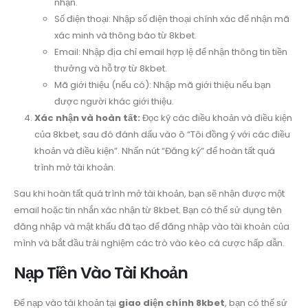
nhận.
Số điện thoại: Nhập số điện thoại chính xác để nhận mã
xác minh và thông báo từ 8kbet.
Email: Nhập địa chỉ email hợp lệ để nhận thông tin tiền
thưởng và hỗ trợ từ 8kbet.
Mã giới thiệu (nếu có): Nhập mã giới thiệu nếu bạn
được người khác giới thiệu.
Xác nhận và hoàn tất:
Đọc kỹ các điều khoản và điều kiện
của 8kbet, sau đó đánh dấu vào ô “Tôi đồng ý với các điều
khoản và điều kiện”. Nhấn nút “Đăng ký” để hoàn tất quá
trình mở tài khoản.
Sau khi hoàn tất quá trình mở tài khoản, bạn sẽ nhận được một
email hoặc tin nhắn xác nhận từ 8kbet. Bạn có thể sử dụng tên
đăng nhập và mật khẩu đã tạo để đăng nhập vào tài khoản của
mình và bắt đầu trải nghiệm các trò vào kèo cá cược hấp dẫn.
Nạp Tiền Vào Tài Khoản
Để nạp vào tài khoản tại
giao diện chính 8kbet
, bạn có thể sử