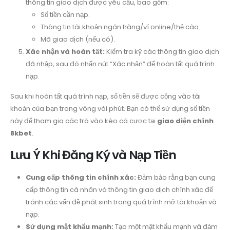
thông tin giao dịch được yêu cầu, bao gồm:
Số tiền cần nạp.
Thông tin tài khoản ngân hàng/ví online/thẻ cào.
Mã giao dịch (nếu có).
Xác nhận và hoàn tất:
Kiểm tra kỹ các thông tin giao dịch
đã nhập, sau đó nhấn nút “Xác nhận” để hoàn tất quá trình
nạp.
Sau khi hoàn tất quá trình nạp, số tiền sẽ được cộng vào tài
khoản của bạn trong vòng vài phút. Bạn có thể sử dụng số tiền
này để tham gia các trò vào kèo cá cược tại
giao diện chính
8kbet
.
Lưu Ý Khi Đăng Ký và Nạp Tiền
Cung cấp thông tin chính xác:
Đảm bảo rằng bạn cung
cấp thông tin cá nhân và thông tin giao dịch chính xác để
tránh các vấn đề phát sinh trong quá trình mở tài khoản và
nạp.
Sử dụng mật khẩu mạnh:
Tạo một mật khẩu mạnh và đảm