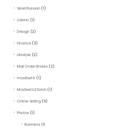
(1)
1xbet Russian
(1)
casino
(2)
Design
(3)
Finance
(2)
Lifestyle
(2)
Mail Order Brides
(1)
mostbet tr
(1)
Mostbet UZ Kirish
(9)
Online dating
(1)
Photos
Business
(1)