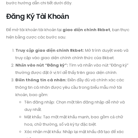
bước hướng dẫn chi tiết dưới đây.
Đăng Ký Tài Khoản
Để mở tài khoản tài khoản tại
giao diện chính 8kbet
, bạn thực
hiện bằng cược các bước sau:
Truy cập giao diện chính 8kbet:
Mở trình duyệt web và
truy cập vào giao diện chính chính thức của 8kbet.
Nhấn vào nút “Đăng ký”:
Tìm và nhấn vào nút “Đăng ký”
thường được đặt ở vị trí dễ thấy trên giao diện chính.
Điền thông tin cá nhân:
Điền đầy đủ và chính xác các
thông tin cá nhân được yêu cầu trong biểu mẫu mở tài
khoản, bao gồm:
Tên đăng nhập: Chọn một tên đăng nhập dễ nhớ và
duy nhất.
Mật khẩu: Tạo một mật khẩu mạnh, bao gồm cả chữ
hoa, chữ thường, số và ký tự đặc biệt.
Xác nhận mật khẩu: Nhập lại mật khẩu đã tạo để xác