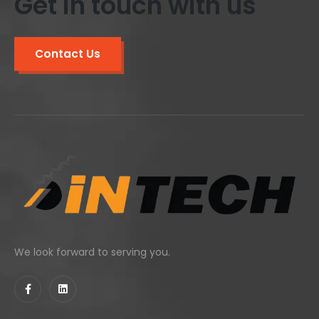
Get in touch with us
Contact Us
We look forward to serving you.