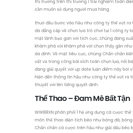
thị trường trên thị trường 1 trải nghiệm toàn d
cần muốn sử dụng người mua hàng.
thuở đầu bước vào hầu như công ty thể vứt ra t
đa đẳng cấp về chọn lựa trò chơi tại 1 công ty l
mặt lành bạo gan với tích cực, chúng đang xu
khám phá với khám phá với chọn thấy gần như t
da đình. Về mặt tiêu cực, chúng Chắn chắn kiến
vất vả trong công bài xích toán chọn lựa, nổi 
đang giải quyết với up date luận điểm này bởi 
hiện đến thông tin hầu như công ty thể vứt ra ti
thuyết với lên tiếng quyết định.
Thể Thao – Đam Mê Bất Tận
WW88XN phân phối 1 hệ ứng dụng cá cược thể th
môn thể thao diện tích béo như bóng đá, bóng 
Chắn chắn cá cược trên hầu như giải đấu béo k