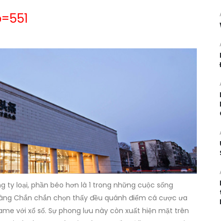
p=551
 ty loại, phần béo hơn là 1 trong những cuộc sống
hàng Chắn chắn chọn thấy đều quánh điểm cá cược ưa
 game với xổ số. Sự phong lưu này còn xuất hiện mặt trên