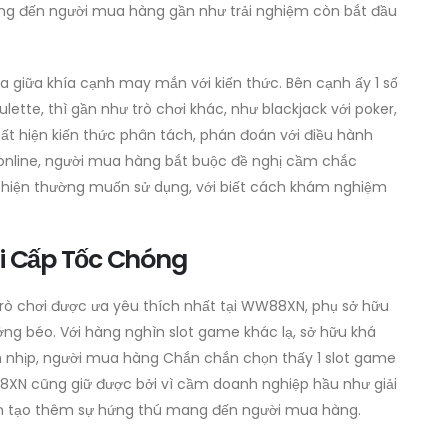
ang đến người mua hàng gần như trải nghiệm còn bắt đầu
a giữa khía cạnh may mắn với kiến thức. Bên cạnh ấy 1 số
ette, thì gần như trò chơi khác, như blackjack với poker,
t hiện kiến thức phân tách, phán đoán với điều hành
o online, người mua hàng bắt buộc đề nghị cầm chắc
c hiện thường muốn sử dụng, với biết cách khám nghiệm
Tài Cấp Tốc Chóng
trò chơi được ưa yêu thích nhất tại WW88XN, phụ sở hữu
ưởng béo. Với hàng nghìn slot game khác lạ, sở hữu khá
n nhịp, người mua hàng Chắn chắn chọn thấy 1 slot game
8XN cũng giữ được bởi vì cầm doanh nghiệp hầu như giải
iến tạo thêm sự hứng thú mang đến người mua hàng.