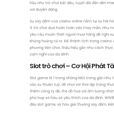
hầu như trò chơi bắt đầu, tuyệt đối dẫn đến m
với duyên dáng.
Sự say đắm của casino online nằm tại sự hài hò
ít trò chơi dựa hoàn toàn vào may mắn, như roul
yêu cầu muốn thiết người mua hàng đề nghị xuấ
khủng hoảng rủi ro. Để thành tích trong casin
phương tiện chơi, thấu hiểu gần như cách thự
cảm nghĩ của da đình.
Slot trò chơi – Cơ Hội Phát 
Slot game là 1 trong những Một trong gần như 
vào sự thuần tuý, dễ chơi với thời dịp trúng th
thêm công ty đề, thẻ đồ họa với âm lượng nhộ
phù hợp sở hữu sở yêu thích của da đình. WW8
đấu slot game, sở hữu giải thưởng say đắm, k