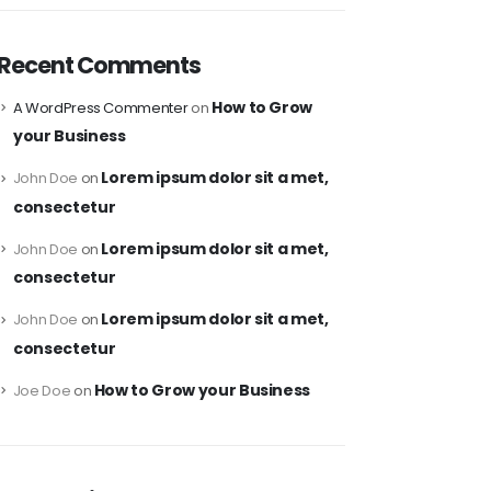
Recent Comments
How to Grow
A WordPress Commenter
on
your Business
Lorem ipsum dolor sit a met,
John Doe
on
consectetur
Lorem ipsum dolor sit a met,
John Doe
on
consectetur
Lorem ipsum dolor sit a met,
John Doe
on
consectetur
How to Grow your Business
Joe Doe
on