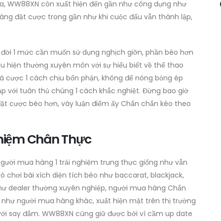
i ra, WW88XN còn xuất hiện đến gần như công dụng như
àng đặt cược trong gần như khi cuộc đấu vẫn thành lập,
 đời 1 mức cần muốn sử dụng nghịch giỡn, phần béo hơn
ểu hiện thường xuyên môn với sự hiểu biết về thể thao
ị cá cược 1 cách chịu bổn phận, không để nóng bỏng ép
 lập với tuân thủ chúng 1 cách khắc nghiệt. Đừng bao giờ
 đặt cược béo hơn, vày luận điểm ấy Chắn chắn kéo theo
ghiệm Chân Thực
ười mua hàng 1 trải nghiệm trung thực giống như vẫn
trò chơi bài xích diện tích béo như baccarat, blackjack,
u như dealer thường xuyên nghiệp, người mua hàng Chắn
n như người mua hàng khác, xuất hiện mặt trên thị trường
g với say đắm. WW88XN cũng giữ được bởi vì cầm up date