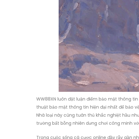
WW88XN luôn đặt luận điểm bảo mật thông tin v
thuật bảo mật thông tin hiện đại nhất để bảo v
Nhà loại này cũng tuân thủ khắc nghiệt hầu như
trường bất bỗng nhiên dưng chơi công minh vớ
Trong cuộc sống cá cược online đầy rẫy gần như