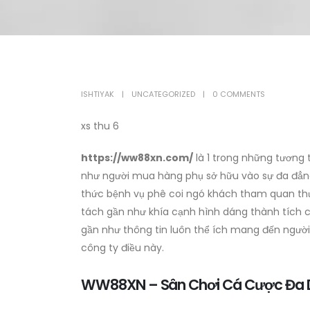
ISHTIYAK
UNCATEGORIZED
0 COMMENTS
xs thu 6
https://ww88xn.com/
là 1 trong những tương t
như người mua hàng phụ sở hữu vào sự đa đẳng 
thức bệnh vụ phê coi ngó khách tham quan thư
tách gần như khía cạnh hình dáng thành tích 
gần như thông tin luôn thể ích mang đến ngườ
công ty điều này.
WW88XN – Sân Chơi Cá Cược Đa D